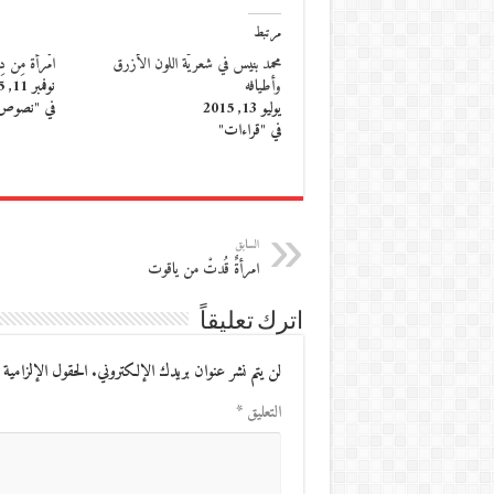
مرتبط
محمد بنيس في شعريّة اللون الأزرق
امْرأة مِن دِ
وأطيافه
نوفمبر 11, 2015
يوليو 13, 2015
في "نصوص
في "قراءات"
السابق
امرأةٌ قُدتْ من ياقوت
اترك تعليقاً
لن يتم نشر عنوان بريدك الإلكتروني.
الحقول الإلزامية 
التعليق
*