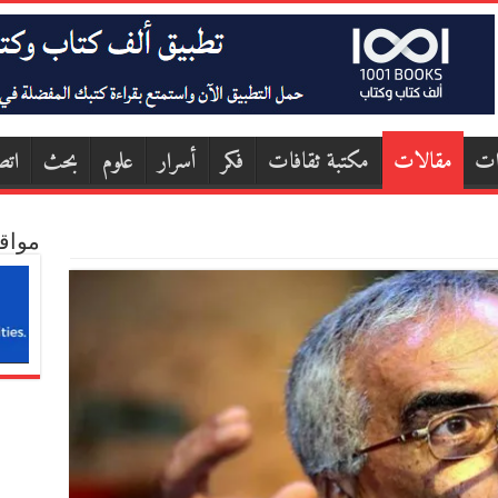
ات
مقالات
مكتبة ثقافات
فكر
أسرار
علوم
بحث
اتص
مواق