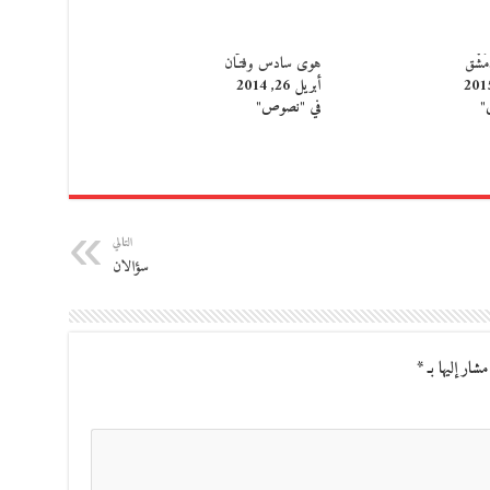
مَشْق
هوى سادس وفتـَّان
أبريل 26, 2014
"
في "نصوص"
التالي
سؤالان
مشار إليها بـ
*