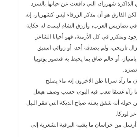
ي الذاكرة شهرزاد، التي دافعت عن حياتها بالسرد
كن الفارق هو أن مذكر الزرقاء ليس كشهريار، إنه
ن في تضاريس العرب، وأزرق الشام ليست له حكاية
جود ومتكرر في كل الأزمنة، فهو أحيانا الشاعر
زال تاريخي، ولم يصدقه أحد، أو روائي استبق
متياز، أو حالم ضاق بما يحيط به فتصور يوتوبيا
عصره.
أن ما رآه سرابا ظن الآخرون إنه ماء يصلح
وما رآه غسقا تنعب فيه البوم، حسب وصف هيغل
وله أنه شفق يعلنه صياح الديكة التي تنقر الليل
ر لوركا.
 أرسل من خراسان ما يشبه البرقية الشعرية إلى