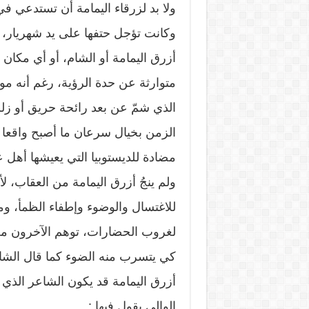
ولا بد لزرقاء اليمامة أن تستدعي ف
وكانت تؤجل حتفها على يد شهريار، ل
أزرق اليمامة أو الشام، أو أي مكا
متوارثة عن حدة الرؤية، رغم أنه مو
الذي شمّ عن بعد رائحة حريق أو زل
الزمن بخيال سرعان ما أصبح واقعا با
مضادة للديستوبيا التي يعيشها أهل 
ولم ينجُ أزرق اليمامة من العقاب، ل
للاغتسال والوضوء وإطفاء الظمأ، 
لغروب الحضارات، توهم الآخرون من ح
كي يتسرب منه الضوء كما قال الشاع
أزرق اليمامة قد يكون الشاعر الذي
الوالي يقول فيها :