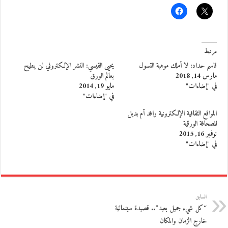
مرتبط
قاسم حداد: لا أملك موهبة التسول
يحيى القيسي: النشر الإلكتروني لن يطيح
مارس 14, 2018
بعالم الورق
في "إضاءات"
مايو 19, 2014
في "إضاءات"
المواقع الثقافية الإلكترونية رافد أم بديل
للصحافة الورقية
نوفمبر 16, 2015
في "إضاءات"
السابق
“كل شيء جميل بعيد”.. قصيدة سينمائية
خارج الزمان والمكان