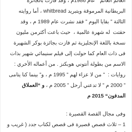
العالم العائم ” عام 1986م ، وقد فازت بالجائزة
البريطانية المرموقة ويتبريد whitbread ، أما روايته
الثالثة ” بقايا اليوم ” فقد نشرت عام 1989 م ، وقد
حقتت له شهرة عالمية ، حيث باعت أكثرمن مليون
نسخة باللغة الإنجليزية ثم فازت بجائزة بوكر الشهيرة
فى ذات العام كما حولت إلى فيلم سنيمائي شهير بذات
الاسم من بطولة أنتوني هوبكنز . من أعماله الأخري :
روايات : ” من لا عزاء لهم ” 1995 م ، و” بينما كنا يتامى
” 2000 م ” لا تدعني أرحل ” 2005 م ،
و
“
العملاق
المدفون
“
2015 م
وفى مجال القصة القصيرة :
1 – ثلاث قصص قصيرة فى قصص لكتاب جدد ( غريب و