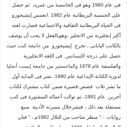
فى عام 1960 وهو فى الخامسة من عمره، ثم حصل
على الجنسية البريطانية عام 1982 .انغمس إيشيجورو
فى الحياة البريطانية الثقافية والاجتماعية فصارت لغته
أكثر إنجليزية من الانجليز ،وهوبالفعل لا يحب أن يوصف
بالكاتب اليابانى ، تخرج إيشيجورو من
جامعة كنت
حيث
حصل على درجة
الليسانس
فى اللغة الانجليزية
والفلسفة عام 1978
والماجستير
من
جامعة إيست أنجليا
لدورة الكتابة الإبداعية عام 1980. نشر فى البداية أول
ما نشر ثلاث قصص قصيرة ضمن كتاب مشترك لكتاب
آخرين عام 1981، ثم توالت أعماله المنشورة فى كتب
مستقلة بعد ذلك ، فنشرخلال مسرته الأدبية سبع
روايات : ” منظر شاحب من التلال 1982م ، ” فنان