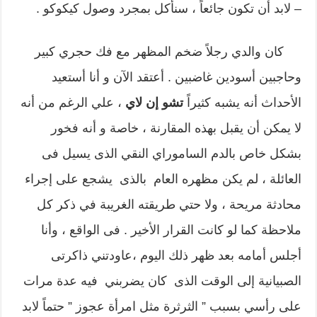
– لابد أن تكون جائعاً ، سنأكل بمجرد وصول كيكوكو .
كان والدي رجلاً ضخم المظهر مع فك حجري كبير
وحاجبين أسودين غاضبين . أعتقد الآن و أنا أستعيد
الأحداث أنه يشبه كثيراً
تشو إن لاي
، علي الرغم من أنه
لا يمكن أن يقبل بهذه المقارنة ، خاصة و أنه فخور
بشكل خاص بالدم الساموراي النقي الذى يسيل فى
العائلة ، لم يكن مظهره العام بالذى يشجع على إجراء
محادثة مريحة ، ولا حتي طريقته الغريبة في ذكر كل
ملاحظة كما لو كانت القرار الأخير . فى الواقع ، وأنا
أجلس أمامه بعد ظهر ذلك اليوم ،عاودتني ذاكرتى
الصبيانية إلى الوقت الذى كان يضربني فيه عدة مرات
على رأسي بسبب ” الثرثرة مثل امرأة عجوز ” حتماً لابد