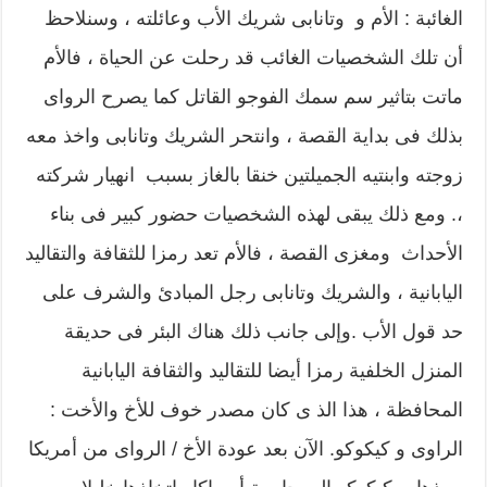
الغائبة : الأم و وتانابى شريك الأب وعائلته ، وسنلاحظ
أن تلك الشخصيات الغائب قد رحلت عن الحياة ، فالأم
ماتت بتاثير سم سمك الفوجو القاتل كما يصرح الرواى
بذلك فى بداية القصة ، وانتحر الشريك وتانابى واخذ معه
زوجته وابنتيه الجميلتين خنقا بالغاز بسبب انهيار شركته
،. ومع ذلك يبقى لهذه الشخصيات حضور كبير فى بناء
الأحداث ومغزى القصة ، فالأم تعد رمزا للثقافة والتقاليد
اليابانية ، والشريك وتانابى رجل المبادئ والشرف على
حد قول الأب .وإلى جانب ذلك هناك البئر فى حديقة
المنزل الخلفية رمزا أيضا للتقاليد والثقافة اليابانية
المحافظة ، هذا الذ ى كان مصدر خوف للأخ والأخت :
الراوى و كيكوكو. الآن بعد عودة الأخ / الرواى من أمريكا