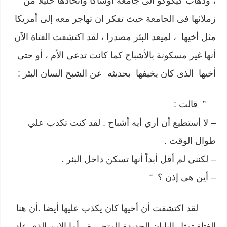
، وذهاب كيكوكو الى جامعة أوساكا واتخاذها خليلا من
زملائها فى الجامعة حيث تفكر ان تهاجر معه إلى أمريكا
مثل أخيها ، لميعد البئر مصدرا ، لقد اكتشفت الفتاة الآن
أنها غير مسكونة بالأشباح كما كانت تدعى الأم ، أو حتى
أخيها الذى كان يخيفها بحديثه عن الشبح السان البئر :
” قالت :
– لا أستطيع أن أري أيه أشباح . لقد كنت تكذب علي
طوال الوقت .
– لكنني لم أقل أبداً أنها تسكن داخل البئر .
– أين هى إذن ؟ “
لقد اكتشفت أن أخيها كان يكذب عليها أيضا .أن هنا
الفتاة تمثل اليابان الجديدة المتحررة ، أما الابن الذى عاد