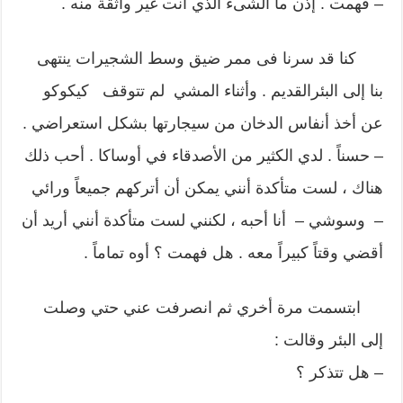
– فهمت . إذن ما الشىء الذي أنت غير واثقة منه .
كنا قد سرنا فى ممر ضيق وسط الشجيرات ينتهى
بنا إلى البئرالقديم . وأثناء المشي لم تتوقف كيكوكو
عن أخذ أنفاس الدخان من سيجارتها بشكل استعراضي .
– حسناً . لدي الكثير من الأصدقاء في أوساكا . أحب ذلك
هناك ، لست متأكدة أنني يمكن أن أتركهم جميعاً ورائي
– وسوشي – أنا أحبه ، لكنني لست متأكدة أنني أريد أن
أقضي وقتاً كبيراً معه . هل فهمت ؟ أوه تماماً .
ابتسمت مرة أخري ثم انصرفت عني حتي وصلت
إلى البئر وقالت :
– هل تتذكر ؟