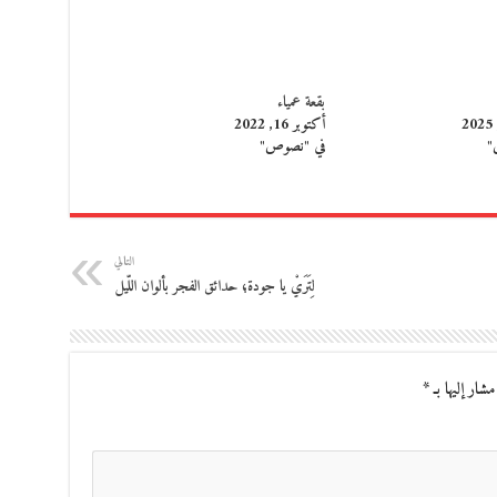
بقعة عمياء
أكتوبر 16, 2022
"
في "نصوص"
التالي
لِتَرَيْ يا جودة؛ حدائق الفجر بألوان اللّيل
مشار إليها بـ
*