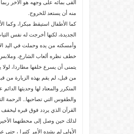
ألقى بمائه على وجهه هو الآخر ربم
منه أن يستعد للخروج.
كما الأطفال استيقظ مبكرا، وكما الأ
الجديدة، لكنها أخرجت له نفس الثيا
وأمسكته من يده وحملت في اليد ال
خطف نظره ألعاب الشارع، وملابس ال
يتمنى أن يسرع خلفها مطاردا، لولا ي
من قبل، لم يقم بهذه الزيارة من ق
المتكرر والمعتاد لها وحديثها الدائم 
والطقوس التي تصاحبها.. الرحمة ال
القرآن الذي يردد فوق قبره ليخفف ع
لذلك حين وصل إلى محطتهما الأخيرة 
الأولى لم يشده الأمر كثيرا ، حتى عي