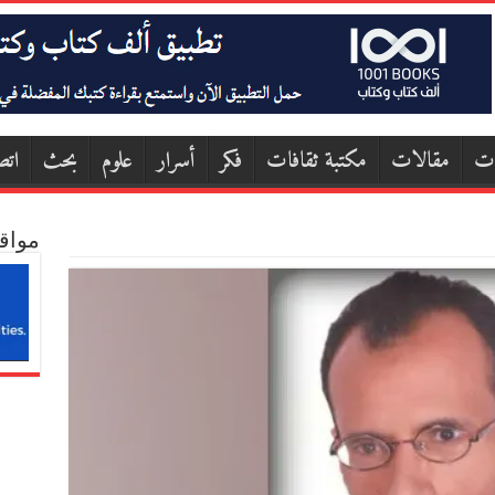
ات
مقالات
مكتبة ثقافات
فكر
أسرار
علوم
بحث
اتص
مواق