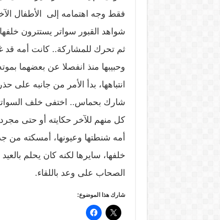
فقط وجه اهتمامه إلى الأطفال الآخ
شواهد القبور سواتر يستترون خلفها في
ثم تحرك للمشاركة.. كانت أمه قد غ
وحبيبها منذ انفصلا عن بعضهما بموته
انتباهها، بدأ الأمر من جانبه على حذ
شارك بحماس.. اختفى خلف السواتر..
كل منهم للآخر حكايته أو حتى مجرد 
أمه شنطتها وعيونها، أمسكته من جد
خلفها، سايرها لكنه كان يحلم بالعيد 
الصحاب على وعد باللقاء.
شارك هذا الموضوع: