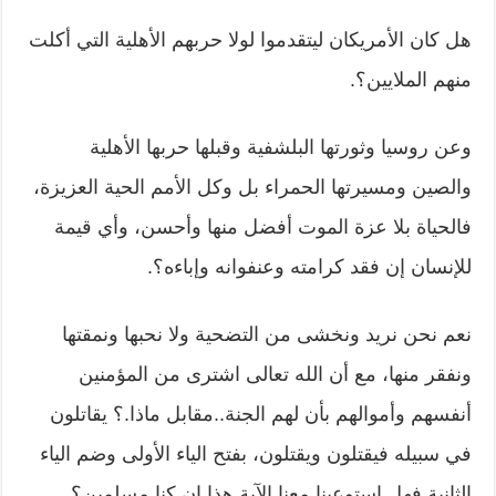
هل كان الأمريكان ليتقدموا لولا حربهم الأهلية التي أكلت
منهم الملايين؟.
وعن روسيا وثورتها البلشفية وقبلها حربها الأهلية
والصين ومسيرتها الحمراء بل وكل الأمم الحية العزيزة،
فالحياة بلا عزة الموت أفضل منها وأحسن، وأي قيمة
للإنسان إن فقد كرامته وعنفوانه وإباءه؟.
نعم نحن نريد ونخشى من التضحية ولا نحبها ونمقتها
ونفقر منها، مع أن الله تعالى اشترى من المؤمنين
أنفسهم وأموالهم بأن لهم الجنة..مقابل ماذا.؟ يقاتلون
في سبيله فيقتلون ويقتلون، بفتح الياء الأولى وضم الياء
الثانية فهل استوعبنا معنا الآية هذا إن كنا مسلمين؟.