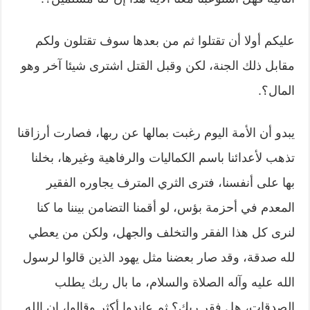
عليكم أولا أن تقتلوا ثم من بعدها سوف تقتلون ولكم
مقابل ذلك الجنة، لكن وقبل القتل اشترى شيئا آخر وهو
المال؟.
يبدو أن الأمة اليوم رغبت بمالها عن ربها، فصارت أرزاقنا
تذهب لأعدائنا باسم الكماليات والرفاهية وغيرها، بخلنا
بها على أنفسنا، فترى الثري المترف يجاوره الفقير
المعدم في أحزمة بؤس، لو أقمنا التضامن بيننا ما كنا
لنرى كل هذا الفقر والتخلف والجهل، ولكن من يعطي
لله صدقة، وقد صار بعضنا مثل يهود الذين قالوا لرسول
الله عليه وآله الصلاة والسلام، ما بال ربك يطلب
الصدقات، هل فقر ربك؟ ثم عاندوا أكثر وقالوا، إن الله