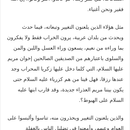
فقير ونحن أغنياء.
مثل هؤلاء الذين يلعنون التغيير وتبعاته، فيما حدث
ويحدث من بلدان عربية، يرون الخراب فقط ولا يفكرون
بما وراءه من نعيم، يسعون وراء العسل واللبن والمن
والسلوى باعتبارهم من الصديقين الصالحين إخوان مريم
عليها السلام، التي كلما دخل عليها زكريا المحراب وجد
عندها رزقا، فهل فينا من هم كزرياء عليه السلام حتى
يكون بيننا مريم العذراء جديدة، وقد قارب ابنها عليه
السلام على الهبوط؟.
والذين يلعنون التغيير ويحذرون منه، تناسوا وألبسوا على
العوام وعيهم، وأمعنوا في تضليل الناس بالغفلة