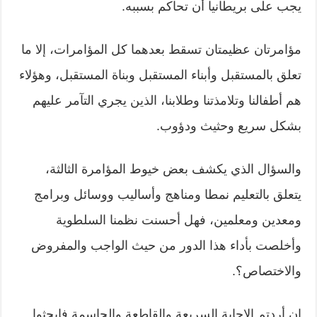
يجب على بريطانيا أن تحاكم بسببه.
مؤامرتان عظيمتان تسقط بعدهما كل المؤامرات، إلا ما
تعلق بالمستقبل وأبناء المستقبل وبناة المستقبل، وهؤلاء
هم أطفالنا وتلامذتنا وطلابنا، الذين يجري التآمر عليهم
بشكل سريع وحثيث ودؤوب.
والسؤال الذي يكشف بعض خيوط المؤامرة الثالثة،
يتعلق بالتعليم نمطا ومناهج وأساليب ووسائل وبرامج
ومعدين ومعلمين، فهل أحسنت نظمنا السلطوية
وأخلصت بأداء هذا الدور من حيث الواجب والمفروض
والاختصاص؟.
إن أردتم الإجابة السريعة والقاطعة والحاسمة فابحثوا