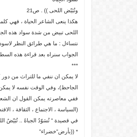
وتُبَيّض اللحى )) . ص21
هكذا ينعى الشاعر الحياة ، فهي كلما 
اللحى تبيض من شدة سواد هذه الجباه
نتساءل : ما هي طرائق النظر لاسودا
الجواب سنراه بعد قراءة هذه السطو
***
لا يمكن ان ننفي ما للتراث من دور 
الجاحظ)، وفي الوقت نفسه لا يمكن 
ففي معاصرته يمكن القول ان الشعر
(السياسة ، الاجتماع ، الثقافة ، الاق
في قصيدة ” تُسَوّدُ الجباهُ .. تُبَيّضُ 
* ((بأرض”خضراء”