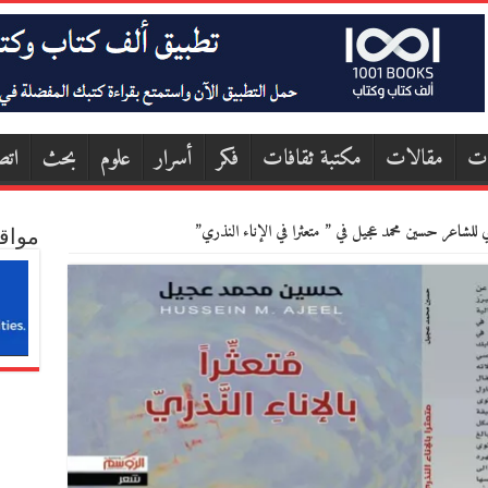
ات
مقالات
مكتبة ثقافات
فكر
أسرار
علوم
بحث
اتص
للشاعر حسين محمد عجيل في ” متعثرا في الإناء النذري”
مواق