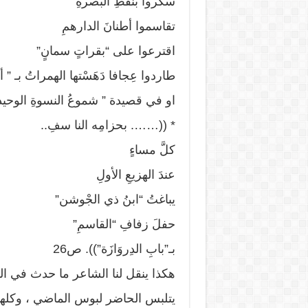
سكروا بنفطِ البصرةِ
تقاسموا أطنانَ الدارهمِ
اقترعوا على “بقراتٍ سمانٍ”
طاردوا عِجافا دَهَسْتها الهمراتُ بـ ”
او في قصيدة ” شموعُ النسوةِ الوحيد
* ((……. بحزامِه النا سفِ..
كلَّ مساءٍ
عندَ الهزيعِ الأولِ
يباغتُ “ابنُ ذي الجْوشن”
حفلَ زفافِ “القاسمِ”
بـ”بابِ الدِروَازَة”)). ص26
هكذا ينقل لنا الشاعر ما حدث في ا
يتلبس الحاضر لبوس الماضي ، وكله