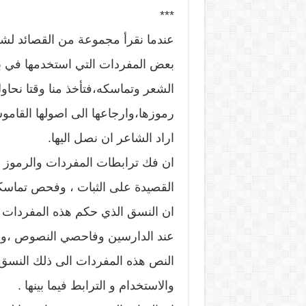
***
عندما نقرأ مجموعة من القصائد لشا
بعض المفردات التي استخدمها في بنا
الشعر وتماسكه،فتأخذ منا وقتا نحا
رموزها،وارجاعها الى اصولها القاموس
اراد الشاعر ان نصل اليها.
ان فك ترابطات المفردات والرموز ه
القصيدة على الثبات ، وفحص تماسكه
ان النسق الذي حكم هذه المفردات ه
عند الدارسين وفاحصي النصوص ،وم
النص هذه المفردات الى ذلك النسق
والاستخدام و الترابط فيما بينها .