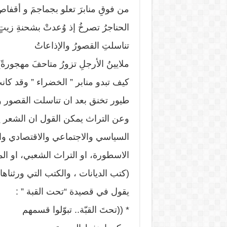
من فوقِ منابرَ تعلو بجماجمَ و أقفا
الحناجرُ تصرخُ إذ وُعدتْ بشحنةِ زيت
تناسلتِ القصورُ والإذاعاتُ
ملايينُ الأرجلِ تزورُ متاحفَ مهجورةً)
كيف تبدو منابر ” الخضراء ” وقد كان
طيور تخنق بعد ان تناسلت القصور و
وعن التراث يمكن القول ان الشعر 
السياسي والاجتماعي والاقتصادي وا
الاسطورة، او التراث الشعبي، او الم
(كتب الديانات ، والكتب التي ورثناهاع
يقول في قصيدة “تحت القبة ” :
* ((تحتَ القبّة.. تبوّلوا قسمهم