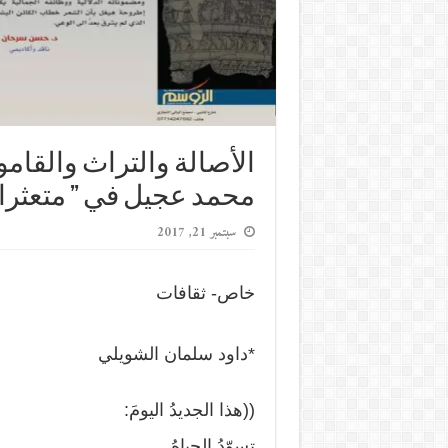
الأصالة والتراث والق
محمد عجيل في ” متعثرا ف
سبتمبر 21, 2017
خاص- ثقافات
*داود سلمان الشويلي
((هذا الجديدُ اليومَ:
تسوّدُ الجِباهُ