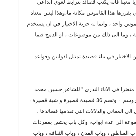
 معينا فانه يكتب قصائد بترابط لغوي ابداعي
تي يفرزها هذا القاموس مكانة ما،وهذا ليس معناه
موس واحد ، وانما له حرية الاختيار في ان يستخدم
، وما الى ذلك من موضوعات ، او الدمج فيما
الاختيار في بناء قصيدة تمتثل لقوانين وقواعد
 متعثرا في الاناء النذري ” للشاعر حسين محمد
عجيل، صدرت عام 2016 عن دار الروسم ، وتضم 36 قصيدة قصيرة و شبة قصيرة ،
المعاني والدلالات التي تقدمها قصائدها .
جموعة الى عدة ابواب، وكل باب يختص بمفردات
ب المناطق ، وباب المدن ، وباب الثقافة ، وباب