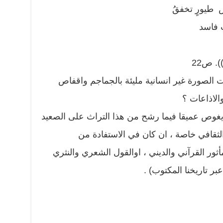
ص طيورٍ تخفقُ
ٍ فاسد
). ص22
ت الصورة غير انسانية مليئة بالجماجم واقفاص
الاذاعات ؟
يغوص عميقا فيما رشح من هذا التراث على الصعيد
لثقافي خاصة ، ان كان في الاستفادة من
أثور القرآني والديني ، اوالقول الشعري والنثري
بر تاريخنا المكتوب) .