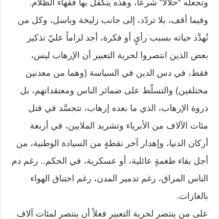
وتجعله “حلالاً” شرعاً، وهذه يتكفّل بها فقهاء الظلام.
وفيما أقف، بلا تردّد، إلى جانب زليخة وباسل، وكل من
تُهدَّد حياته بسبب رأيٍ أو فكرة، أجد لزاماً عليّ تذكير
بعض الذين انتصروا لحرية التعبير أن الإرهاب ليس،
فقط، في دس الدين في السياسة (وهما من معدنين
مختلفين) والتسلّط على ضمائر الناس ومعتقداتهم، بل
ذروة الإرهاب، الذي ما بعده إرهاب، تتجسَّد في قتل
مئات الآلاف من الأبرياء وتشريد الملايين، في أربعة
أركان الدنيا، وإهدار آخر نقطةٍ من السيادة الوطنية، من
أجل بقاء طغمةٍ عائلية، أو عسكرية، في الحكم.. رغم دم
الناس المراق، رغم تدمير المدن، رغم اختناق الهواء
بالغازات.
على من ينتصر لحرية التعبير فعلاً أن ينتصر لمئات آلاف