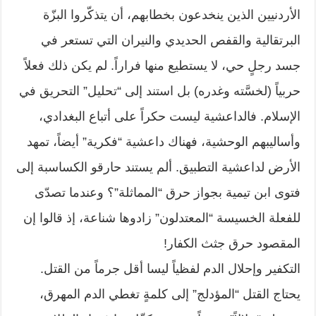
الأردنيين الذين ينخدعون بخطابهم، أن يتذكّروا البزّة
البرتقالية والقفص الحديدي والنيران التي تستعر في
جسد رجلٍ حي، لا يستطيع منها فراراً. لم يكن ذلك فعلاً
حربياً (لخسَّته وغدره) بل استند إلى “تحليل” التحريق في
الإسلام. فالداعشية ليست حكراً على أتباع البغدادي،
وأساليبهم الوحشية، فهناك داعشية “فكرية” أيضاً، تمهد
الأرض لداعشية التطبيق. ألم يستند حارقو الكساسبة إلى
فتوى ابن تيمية بجواز حرق “المماثلة”؟ وعندما تصدّى
للفعلة الخسيسة “المعتدلون” زادوها شناعة، إذ قالوا إن
المقصود حرق جثث الكفار!
التكفير وإحلال الدم لفظياً ليسا أقل جرماً من القتل.
يحتاج القتل “المؤدلج” إلى كلمةٍ تغطي الدم المهرق،