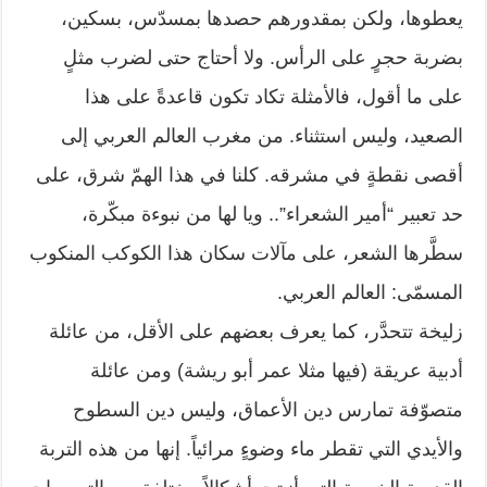
يعطوها، ولكن بمقدورهم حصدها بمسدّس، بسكين،
بضربة حجرٍ على الرأس. ولا أحتاج حتى لضرب مثلٍ
على ما أقول، فالأمثلة تكاد تكون قاعدةً على هذا
الصعيد، وليس استثناء. من مغرب العالم العربي إلى
أقصى نقطةٍ في مشرقه. كلنا في هذا الهمّ شرق، على
حد تعبير “أمير الشعراء”.. ويا لها من نبوءة مبكّرة،
سطَّرها الشعر، على مآلات سكان هذا الكوكب المنكوب
المسمّى: العالم العربي.
زليخة تتحدَّر، كما يعرف بعضهم على الأقل، من عائلة
أدبية عريقة (فيها مثلا عمر أبو ريشة) ومن عائلة
متصوّفة تمارس دين الأعماق، وليس دين السطوح
والأيدي التي تقطر ماء وضوءٍ مرائياً. إنها من هذه التربة