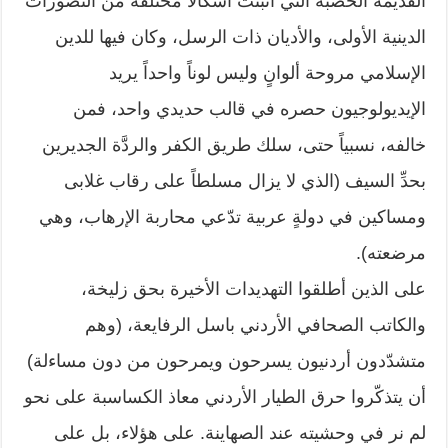
القديمة الخصبة التي أنبتت أشكالاً مختلفة من التصورات
الدينية الأولى، والأديان ذات الرسل، وكان فيها للدين
الإسلامي مروحة ألوانٍ وليس لوناً واحداً يريد
الإيديولوجيون حصره في قالب حديدي واحد، فمن
خالفه، نسبياً حتى، سلك طريق الكفر والردَّة الجديرين
بحدِّ السيف (الذي لا يزال مسلطاً على رقاب غلابى
ومساكين في دولةٍ عربية تدّعي محاربة الإرهاب، وهي
مرضعته).
على الذين أطلقوا التهديدات الأخيرة بحق زليخة،
والكاتب الصحافي الأردني باسل الرفايعة، (وهم
متشدّدون أردنيون يسرحون ويمرحون من دون مساءلة)
أن يتذكّروا حرق الطيار الأردني معاذ الكساسبة على نحو
لم نر في وحشيته عند الصهاينة. على هؤلاء، بل على