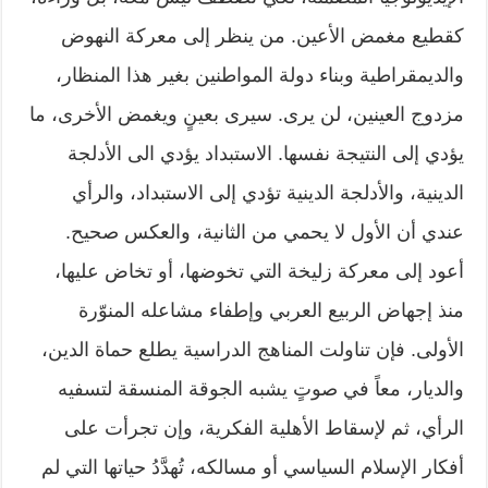
كقطيع مغمض الأعين. من ينظر إلى معركة النهوض
والديمقراطية وبناء دولة المواطنين بغير هذا المنظار،
مزدوج العينين، لن يرى. سيرى بعينٍ ويغمض الأخرى، ما
يؤدي إلى النتيجة نفسها. الاستبداد يؤدي الى الأدلجة
الدينية، والأدلجة الدينية تؤدي إلى الاستبداد، والرأي
عندي أن الأول لا يحمي من الثانية، والعكس صحيح.
أعود إلى معركة زليخة التي تخوضها، أو تخاض عليها،
منذ إجهاض الربيع العربي وإطفاء مشاعله المنوّرة
الأولى. فإن تناولت المناهج الدراسية يطلع حماة الدين،
والديار، معاً في صوتٍ يشبه الجوقة المنسقة لتسفيه
الرأي، ثم لإسقاط الأهلية الفكرية، وإن تجرأت على
أفكار الإسلام السياسي أو مسالكه، تُهدَّدُ حياتها التي لم