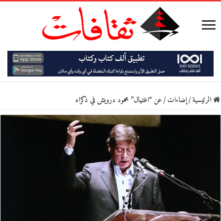
الرئيسية
/
إضاءات
/
عن “اغتيال” محمود درويش في ذكراه