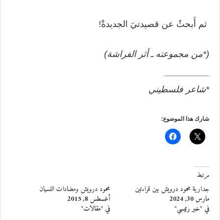
ثم أَبحثُ عن قصيدتيَ الجديدةْ!
(
*من مجموعته ـ أثر الفراشة)
_________
*شاعر فلسطيني
شارك هذا الموضوع:
مرتبط
جدارية محمود درويش بين قراءتين
محمود درويش ومضادات النسيان
مارس 30, 2024
أغسطس 8, 2015
في "خبر رئيسي"
في "مقالات"