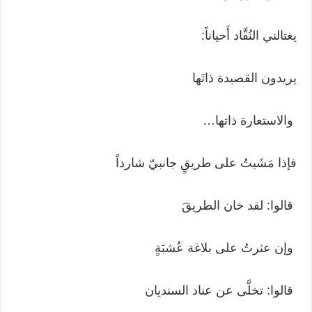
يغتالني النُقَّاد أَحياناً:
يريدون القصيدة ذاتَها
والاستعارة ذاتها…
فإذا مَشَيتُ على طريقٍ جانبيّ شارداً
قالوا: لقد خان الطريقَ
وإن عثرتُ على بلاغة عُشبَةٍ
قالوا: تخلَّى عن عناد السنديان