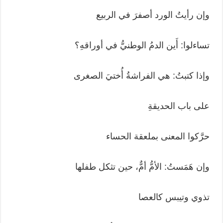
وإن رأيتُ الورد أصفرَ في الربيع
تساءلوا: أَين الدمُ الوطنيُّ في أوراقهِ؟
وإذا كتبتُ: هي الفراشةُ أُختيَ الصغرى
على باب الحديقةِ
حرَّكوا المعنى بملعقة الحساء
وإن هَمَستُ: الأمُّ أمٌّ، حين تثكل طفلها
تذوي وتيبس كالعصا