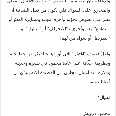
والإعاقة كان نصيبه من القسوة كبيرا حدّ الاغتيال الفعلي
والمجازي على السواء. فلن يكون من قبيل الصُدفة أن
تعثر على نصوص تخوّنه وأخرى تتهمه بمسايرة العدوّ أو
“التطبيع” معه وأخرى بـ”الانحراف” أو “التنازل” أو
“التفريط” أو سواه من تُهم!
ولعلّ قصيدة “اغتيال” التي أوردها هنا تعبّر عن هذا الألم
وبطريقة خلّاقة على عادة محمود في شعره وحديثه
وفكره. إنه اغتيال مجازي في القصيدة لكنه يتبدّى لي
أحيانا حقيقيا.
اغتيال
*
محمود درويش