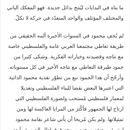
ما بناه في البدايات ليُنتج بدائل جديدة. فهو المفكك الباني
والمختلف المؤتلف والواحد المتعدّد في حركة لا تكلّ.
لم يُخفِ محمود في السنوات الأخيرة ألمه الحقيقي من
طريقة تعاطي مجتمعنا العربي عامة والفلسطيني خاصة
مع نتاجه وقصيدته وخياراته الفكرية. وشكى كثيرا من
جمود طيرقة التعاطي مع نتاجه الأخير في كل مستوياته.
وأرجّح أن هذا الجمود نبع من تطوّر نقدية محمود الذاتية
التي اعتبرها البعض نقضا للبناء الفلسطيني وتعديلا
لمعمار فلسطيني مُستحب ولصورة الفلسطيني التي
ارتاح لها الجمهور فأكْثرَ من المرايا العاكسة لها ومن
تمثيلاتها. ولم يكن مُريحا أن يأتي شاعر بقامة محمود
ليشرئب بعنقه ووجهه وروحه فوق إطار الصورة وأبعد