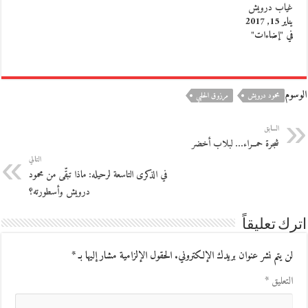
غياب درويش
يناير 15, 2017
في "إضاءات"
الوسوم
محمود درويش
مرزوق الحلبي
السابق
شجرة حمــراء… لبلاب أخضر
التالي
في الذكرى التاسعة لرحيله: ماذا تبقّى من محمود
درويش وأسطورته؟
اترك تعليقاً
لن يتم نشر عنوان بريدك الإلكتروني.
الحقول الإلزامية مشار إليها بـ
*
التعليق
*