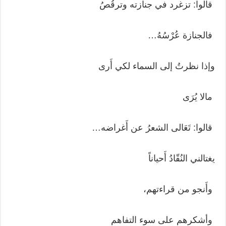
قالوا: تزغرد في جنازته وترقُصُ
فالجنازة عُرْسُهُ…
وإذا نظرتُ إلى السماء لكي أَرى
مالا يُرَى
قالوا: تَعَالى الشعرُ عن أَغراضه…
يغتالني النُقّادُ أَحياناً
وأَنجو من قراءتهم،
وأشكرهم على سوء التفاهم