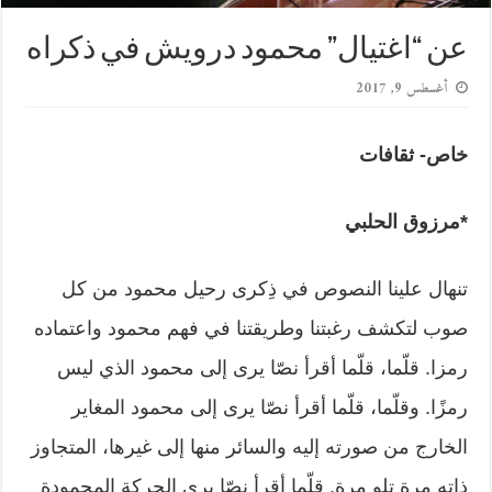
عن “اغتيال” محمود درويش في ذكراه
أغسطس 9, 2017
خاص- ثقافات
*مرزوق الحلبي
تنهال علينا النصوص في ذِكرى رحيل محمود من كل
صوب لتكشف رغبتنا وطريقتنا في فهم محمود واعتماده
رمزا. قلّما، قلّما أقرأ نصّا يرى إلى محمود الذي ليس
رمزًا. وقلّما، قلّما أقرأ نصّا يرى إلى محمود المغاير
الخارج من صورته إليه والسائر منها إلى غيرها، المتجاوز
ذاته مرة تلو مرة. قلّما أقرأ نصّا يرى الحركة المحمودة