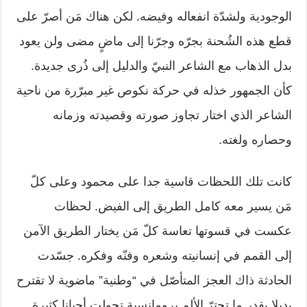
الوجودية ولشدّة انفعاله وفيضه. لكن هناك مَن أصرّ على
قطع هذه الشُحنة بجرّه وجرّنا إلى ماضٍ مضى ولن يعود
بدل الذهاب مع الشاعر النبيّ والدليل إلى ذُرى جديدة.
كأن الجمهور خذله في حركة نكوص غير مبرّرة من ناحية
الشاعر الذي اختار تجاوز صورته وقصيدته وزمانه
وحصاره ولغته.
كانت تلك اللحظات قاسية جدا على محمود وعلى كلّ
مَن يسير معه كامل الطريق إلى الفيض. لحظات
عكست في قسوتها تعاسة كلّ مَن يختار الطريق الآمن
إلى القمم في إنسانيته وشعره وفنّه وفكره. جسّدت
الحادثة ذاك العجز المتأصّل في “وطنية” ماضوية لا تقترح
بديلا بقدر ما تجترّ الألم برومانسية تحولت أحيانا كثيرة