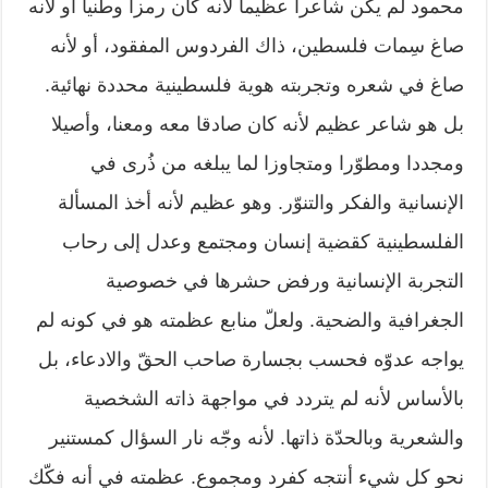
محمود لم يكن شاعرا عظيما لأنه كان رمزا وطنيا أو لأنه
صاغ سِمات فلسطين، ذاك الفردوس المفقود، أو لأنه
صاغ في شعره وتجربته هوية فلسطينية محددة نهائية.
بل هو شاعر عظيم لأنه كان صادقا معه ومعنا، وأصيلا
ومجددا ومطوّرا ومتجاوزا لما يبلغه من ذُرى في
الإنسانية والفكر والتنوّر. وهو عظيم لأنه أخذ المسألة
الفلسطينية كقضية إنسان ومجتمع وعدل إلى رحاب
التجربة الإنسانية ورفض حشرها في خصوصية
الجغرافية والضحية. ولعلّ منابع عظمته هو في كونه لم
يواجه عدوّه فحسب بجسارة صاحب الحقّ والادعاء، بل
بالأساس لأنه لم يتردد في مواجهة ذاته الشخصية
والشعرية وبالحدّة ذاتها. لأنه وجّه نار السؤال كمستنير
نحو كل شيء أنتجه كفرد ومجموع. عظمته في أنه فكّك