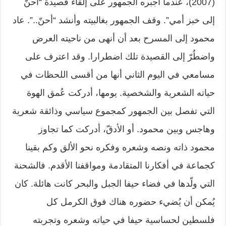
(2007)، عندما أجبره الجمهور على إلقاء قصيدة “أحنّ
إلى خبز أمي”. وقف الجمهور بغالبيته وأنشد “أحنّ..”. عاد
محمود إلى المسرح بعد أن أنهى من ناحيته العرض
واضطُرّ إلى القصيدة تلك اضطرارا. وقد اعترف على
مسامعي في اليوم الثاني أنها من أقسى اللحظات في
حياته الشعرية والشخصية. يومها، أدركت عُمق الهوة
التي تفصل بين الجمهور كمجموع سياسي وذائقة شعرية
وهاجس وبين محمود. أو الأدقّ، أدركت كما تجاوز
محمود ذاته ونصه وشعره وفكره نحو الألق وكم بقينا
كجماعة في أفكارنا المتقادمة ومواقفنا الأقدم. فالشحنة
التي ولّدها في فضاء حيفا الجبل والبحر كانت هائلة. كان
يُمكن أن يُضيء حضوره هناك فوق الكرمل كل
فلسطين لحساسية حيفا في حياته وشعره وتجربته