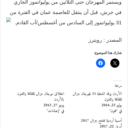
ويستمر المهرجان حتى الثلاثين من يوليو/تموز الجاري
في جرش، قبل أن ينتقل للعاصمة عمان في الفترة من
31 يوليو/تموز إلى السادس من أغسطس/آب القادم.
المصدر : رويترز
شارك هذا الموضوع:
مرتبط
الأردن يوقد الشعلة 31 لمهرجان جرش
انطلاق مهرجان جرش للثقافة والفنون
للثقافة والفنون
بالأردن
يوليو 23, 2016
يونيو 27, 2013
في "فنون"
في "إضاءات"
أمسية أردنية تفتتح جرش 2017
أبريل 22, 2017