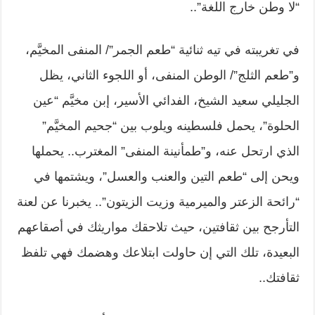
“لا وطن خارج اللغة”..
في تغريبته في تيه ثنائية “طعم الجمر”/ المنفى المخيَّم،
و”طعم الثلج”/ الوطن المنفى، أو اللجوء الثاني، يظل
الجليلي سعيد الشيخ، الفدائي الأسير، إبن مخيَّم “عين
الحلوة”، يحمل فلسطينه ويلوب بين “جحيم المخيَّم”
الذي ارتحل عنه، و”طمأنينة المنفى” المغترب.. يحملها
ويحن إلى “طعم التين والعنب والعسل”، ويشتمها في
“رائحة الزعتر والميرمية وزيت الزيتون”.. يخبرنا عن لعنة
التأرجح بين ثقافتين، حيث تلاحقك مواريثك في أصقاعهم
البعيدة، تلك التي إن حاولت ابتلاعك وهضمك فهي تلفظ
ثقافتك..