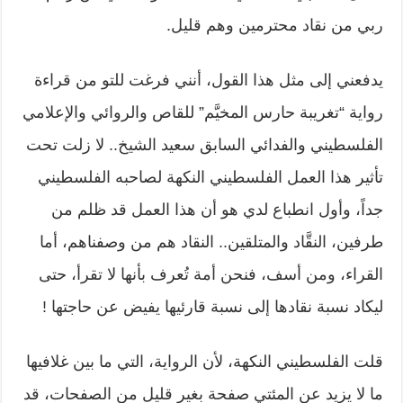
ربي من نقاد محترمين وهم قليل.
يدفعني إلى مثل هذا القول، أنني فرغت للتو من قراءة
رواية “تغريبة حارس المخيَّم” للقاص والروائي والإعلامي
الفلسطيني والفدائي السابق سعيد الشيخ.. لا زلت تحت
تأثير هذا العمل الفلسطيني النكهة لصاحبه الفلسطيني
جداً، وأول انطباع لدي هو أن هذا العمل قد ظلم من
طرفين، النقَّاد والمتلقين.. النقاد هم من وصفناهم، أما
القراء، ومن أسف، فنحن أمة تُعرف بأنها لا تقرأ، حتى
ليكاد نسبة نقادها إلى نسبة قارئيها يفيض عن حاجتها !
قلت الفلسطيني النكهة، لأن الرواية، التي ما بين غلافيها
ما لا يزيد عن المئتي صفحة بغير قليل من الصفحات، قد