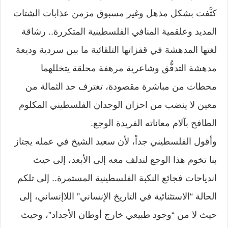
كثَّفت بشكل مذهل وغير مسبوق مزمن عذابات الشتات
المديد وعلقمية المنافي الفلسطينية المتكررة.. رشاقة
لغتها المدهشة في قفزاتها التلقائية ما بين سردية وديعة
مدهشة التدفُّق وشاعرية مرهفة محلقة يتخللهما
محطات من مباشرة مقصودة، تغترف حد الثمالة من
معين لا ينضب من احزان الوجدان الفلسطيني المكلوم
الطافح بآلام معاناته الفريدة الوجع.
وأقول الفلسطيني جداً، لأن سعيد الشيخ في عمله يجتاز
بنا تخوم هذا الوجع لندلف معه إلى الأبعد، إلى حيث
اندياحات فجائع النكبة الفلسطينية المستمرة.. إلى تلكم
الحالة “الاستثنائية في التاريخ الإنساني” اللاإنساني، إلى
حيث لا من “وجود طبيعي خارج أوطان الأجداد”، وحيث