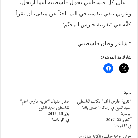
…على كل فلسطيني يحمل فلسطنته أينما ارتحل،
وعربي يلقي بنفسه في اليم باحثاً عن منفى، أن يقرأ
كفَّه في “تغريبة حارس المخيَّم”…
* شاعر وفنان فلسطيني
شارك هذا الموضوع:
مرتبط
“تغريبة حارس المخيم” للكاتب الفلسطيني
صدر حديثًا.. “تغريبة حارس المخيم”
سعيد الشيخ في رسالة ماجستير باللغة
للفلسطيني سعيد الشيخ
البولندية
يناير 25, 2016
أكتوبر 22, 2017
في "قراءات"
في "قراءات"
حوار: حزامة حبايب، الكتابة تنقذني من