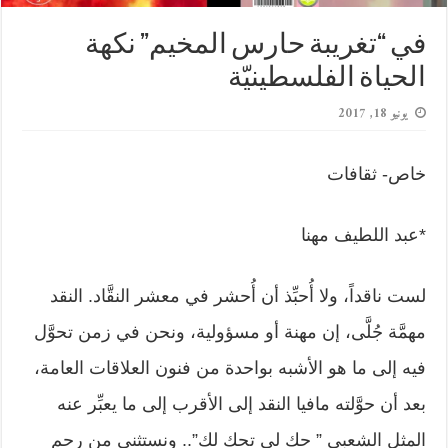
في “تغريبة حارس المخيم” نكهة
الحياة الفلسطينيّة
يونيو 18, 2017
خاص- ثقافات
*عبد اللطيف مهنا
لست ناقداً، ولا أُحبِّذ أن أُحشر في معشر النقَّاد. النقد
مهمَّة جُلَّى، إن مهنة أو مسؤولية، ونحن في زمن تحوَّل
فيه إلى ما هو الأشبه بواحدة من فنون العلاقات العامة،
بعد أن حوَّلته مافيا النقد إلى الأقرب إلى ما يعبِّر عنه
المثل الشعبي ” حك لي تحك لك”.. ونستثني من رحم