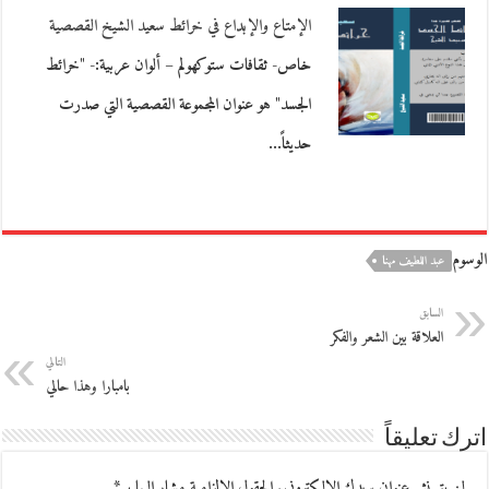
الإمتاع والإبداع في خرائط سعيد الشيخ القصصية
خاص- ثقافات ستوكهولم – ألوان عربية:- "خرائط
الجسد" هو عنوان المجموعة القصصية التي صدرت
حديثاً…
الوسوم
عبد اللطيف مهنا
السابق
العلاقة بين الشعر والفكر
التالي
بامبارا وهذا حالي
اترك تعليقاً
لن يتم نشر عنوان بريدك الإلكتروني.
الحقول الإلزامية مشار إليها بـ
*