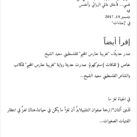
نفسي… فأخلق عالمي الروائي وأنغمس
فيه
ديسمبر 15, 2017
في "إضاءات"
إقرأ أيضاً
صدر حديثًا.. "تغريبة حارس المخيم" للفلسطيني سعيد الشيخ
خاص ( ثقافات )ستوكهولم- صدرت حديثا رواية "تغريبة حارس المخيم" للكاتب
والشاعر الفلسطيني سعيد الشيخ…
في الحياة لغز ما
تشَتين ألتان*/ترجمة صفوان الشلبيلابدَّ أن لغزاً ما يكمن في حياتنا.هناك لغـزٌ في انتظار
الفتيات الصغيرات…