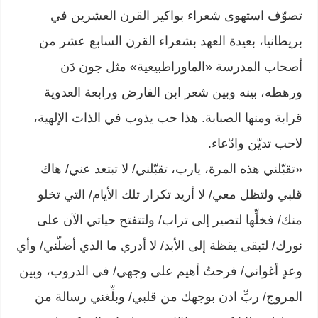
تصوّف استهوى شعراء بواكير القرن العشرين في
بريطانيا، بعيدة العهد بشعراء القرن السابع عشر من
أصحاب المدرسة «الماوراطبيعية» مثل جون دَن
ورهطه، بينه وبين شعر ابن الفارض ورابعة العدوية
قرابة ومنها الصبابة. هذا حب يذوب في الذات الإلهية،
لاحب تديّن وادّعاء.
«تقبّلني هذه المرة، يارب، تقبّلني/ لا تبتعد عني/ هاك
قلبي ولتظل معي/ لا أريد تكرار تلك الأيام/ التي تخلو
منك/ فخلِّها لتصير إلى تراب/ ولتتفتح حياتي الآن على
نورك/ لتبقى يقظة إلى الأبد/ لا أدري ما الذي أضلّني/ وأي
وعدٍ أغواني/ فرحتُ أهيم على وجهي/ في الدروب، وبين
المروج/ ربِّ ادن بوجهك من قلبي/ وبلِّغني رسالة من