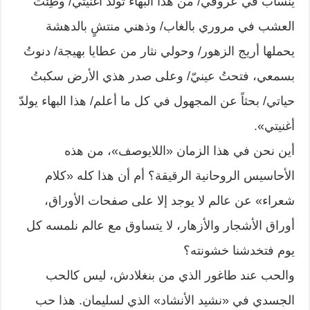
ينساب في عروقي/ من هذا البهاء تولد أغنيتي/ وطِئتُ
العشب في مروري بالغاب/ وذهني منتشٍ بالدهشة
يحملها أريج الزهور/ وحولي نثار من عطايا بهيجة/ دنوتُ
بسمعي، فتحتُ عينيّ/ وعلى صدر هذي الأرض سكبتُ
حياتي/ بحثاً عن المجهول في كل ما أعلم/ هذا البهاء يولدّ
أغنيتي».
أين نحن في هذا الزمان «اللايوصف»، من هذه
الأحاسيس الروحانية الرقيقة؟ أم أن هذا كله «كلام
شعراء» عن عالم لا يوجد إلا على صفحات الأوراق،
أوراق الأشجار والأزهار، لا يتساوق مع عالم نلمسه كل
يوم فتخدشنا خشونته؟
والحب عند طاغور الذي من بنغلادش، ليس كالحب
الجسدي في «نشيد الأنشاد» الذي لسليمان. هذا حب