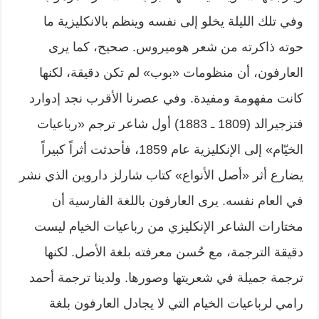
وفي تلك الليلة يخلو إلى نفسه وينظم بالانكليزية ما
حوته ذاكرته من شعر هوميروس. صحيح، كما يرى
العارفون، أن منظومات «بوب» لم تكن دقيقة، لكنها
كانت مفهومة ومفيدة. وفي عصرنا الأقرب نجد إدوارد
فتزجيرالد (1809 ـ 1883) أول شاعر ترجم «رباعيات
الخيّام» إلى الإنكليزية عام 1859، فأحدثت أثراً كبيراً
يضارع أثر «أصل الأنواع» كتاب شارلز داروين الذي نشر
في العام نفسه. يرى العارفون باللغة الفارسية أن
مختارات الشاعر الإنكليزي من رباعيات الخيام ليست
دقيقة الترجمة، مع حُسن معرفته بلغة الأصل. لكنها
ترجمة جميلة في شعريتها وصورها. ولدينا ترجمة أحمد
رامي لرباعيات الخيام التي لا يجادل العارفون بلغة