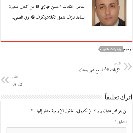
خاص- ثقافات *حسن حجازي ❶ من كتف مبتورة
لساعد نازف تنتقل الكلاشينكوف ❷ فوق الطمي…
الوسوم
رابندرانات طاغور
السابق
ذكريات الأدباء مع شهر رمضان
التالي
بين بين
اترك تعليقاً
لن يتم نشر عنوان بريدك الإلكتروني.
الحقول الإلزامية مشار إليها بـ
*
التعليق
*