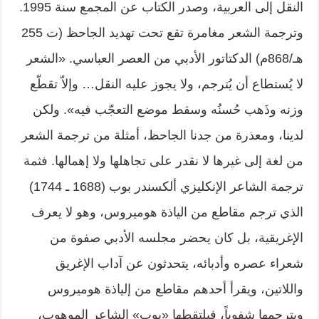
النقل إلى العربية، وصدر الكتاب عن المجمع سنة 1995.
وترجمة الشعر مغامرة تقع تحت تهديد الجاحظ (ت 255
هـ/868م) الدكتاتور الأدبي من العصر العباسي. «الشعر
لا يُستطاع أن يُترجم، ولا يجوز عليه النقل… وإلاّ تقطّع
وزنه وذَهب حُسنُه وسقط موضع التعجّب فيه». ولكن
لدينا، ومعذرة من جدنا الجاحظ، أمثلة من ترجمة الشعر
من لغة إلى غيرها لا نقدر على تجاهلها ولا إهمالها. فثمة
ترجمة الشاعر الإنكليزي ألكسندر بوب (1688 ـ 1744)
الذي ترجم مقاطع من الياذة هوميروس، وهو لا يعرف
الإغريقية، بل كان يحضر مجلسه الأدبي صفوة من
شعراء عصره وأدبائه، يتحدثون عن آداب الإغريق
واللاتين، ويقرأ أحدهم مقاطع من إلياذة هوميروس
ويترجمها شفوياً، فيلتقطها «بوب» الشاعر الموهوب،