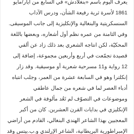
يعرف اليوم باسم «بنغلادش» في السابع من أيار/مايو
1861 لأسرة ثرية رفيعة الشأن، ودرس الآداب
السنسكريتية والبنغالية والإنكليزية إلى جانب الموسيقى.
وفي الثامنة من عمره نظم أول أشعاره، وبعضها باللغة
المحكيّة، لكن انتاجه الشعري بعد ذلك زاد عن ألفي
قصيدة تجمّعت في أربع وأربعين مجموعة، إضافة إلى
12 رواية و11 مسرحية شعرية أو موسيقية. وقد زار
إنكلترا وهو في السابعة عشرة من العمر، وجلب انتباه
أدباء العصر لما في شعره من جمال عاطفي
وموضوعات في التصوّف لم تَعُد مألوفة في الشعر
الإنكليزي في بدايات القرن العشرين. كان من أكبر
المعجبين بهذا الشاعر الهندي البنغالي، القادم من أراضي
الإمبراطورية البريطانية، الشاعر الإرلندي و.ب.بيتس وقد