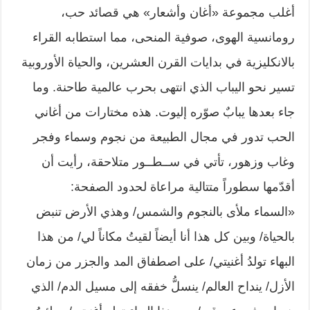
أغلب مجموعة «أغان وأشعار» هي قصائد حب،
رومانسية الهوى، صوفية المنحى، مما استطابه القراء
بالانكليزية في بدايات القرن العشرين، والحياة الأوروبية
تسير نحو اليباب الذي انتهى بحرب عالمية طاحنة. وما
جاء بعدها يبابٌ صوّره إليوت. هذه مختارات من أغاني
الحب تدور في مجال الطبيعة من نجوم وسماء وفجر
وغاب وزهور، تأتي في ســطــور متلاحقة، رأيت أن
أقدّمها سطوراً متتالية مراعاة لحدود الصفحة:
«السماء ملأى بالنجوم والشمس/ وهذي الأرض تنبض
بالحياة/ وبين كل هذا أنا أيضاً لقيتُ مكاناً لي/ من هذا
البهاء تولدُ أغنيتي/ على اصطفاق المد والجزر من زمان
الأزل/ ينداح العالم/ ينسلُّ خفقه إلى مسيل الدم/ الذي