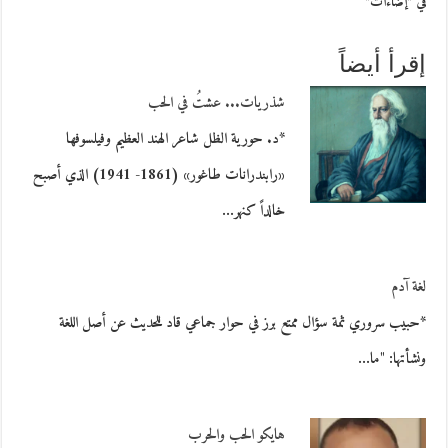
في "إضاءات"
إقرأ أيضاً
شذريات... عشتُ في الحب
*د. حورية الظل شاعر الهند العظيم وفيلسوفها
«رابندرانات طاغور» (1861- 1941) الذي أصبح
خالداً كنهر…
لغة آدم
*حبيب سروري ثمة سؤال ممتع برز في حوار جماعي قاد للحديث عن أصل اللغة
ونشأتها: "ما…
هايكو الحب والحرب