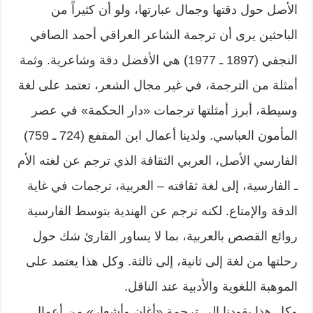
الأصل حول دقتها وجمال عبارتها، ولو أن كثيراً من
الباحثين يرى أن ترجمة الشاعر العراقي أحمد الصافي
النجفي (1897 ـ 1977) هي الأفضل دقة وشاعرية. وثمة
أمثلة من الترجمة، في غير مجال الشعر، تعتمد على لغة
وسيطة، أبرز أمثلتها ترجمات «دار الحكمة» في عصر
المأمون العباسي. ولدينا أعمال ابن المقفع (724 ـ 759)
الفارسي الأصل، العربي الثقافة الذي ترجم عن لغته الأم
ـ الفارسية، إلى لغة ثقافته – العربية، ترجمات في غاية
الدقة والإمتاع. لكنه ترجم عن الهندية بتوسط الفارسية
روائع القصص بالعربية، بما لا يساور القارئ شك حول
رحلتها من لغة إلى ثانية، إلى ثالثة. وكل هذا يعتمد على
الموهبة اللغوية والأدبية عند الناقل.
وكل هذا يقودنا إلى ترجمة «أغانٍ وأشعار» من أعمال