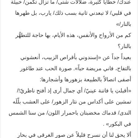
عندك/ خطايا كثيرة، ضلالات شتى/ ما تزال تكمن/ خبيئة
في قلبي/ لا تبعدني ثانية بسب ذلك/ يارب، بل طهرها
بالنار/»
كم من الأرواح والأنفس، هذه الأيام، بها حاجة للتطهُّر
بالنار؟
بعيداً جداً عن «إسندوني بأقراص الزبيب، أنعشوني
بالتفاح، فاني مريضة حباً». صورة الحب عند طاغور
أصفى اتصالاً بالطبيعة بزهورها وأشجارها:
«أقبلتِ يا فاتنة عينيّ/ أي جمال أرى إذ أفتح ناظريّ!/
تمشين على أكداس من نثار الزهور/ على العشب بلّلَه
الندى/ قدماك مخضبتان باحمرار اللون/ من سنا الشمس
في البكور» .
ألا يحق لنا أن نسرح قليلاً عن صور الغرقى في بحار