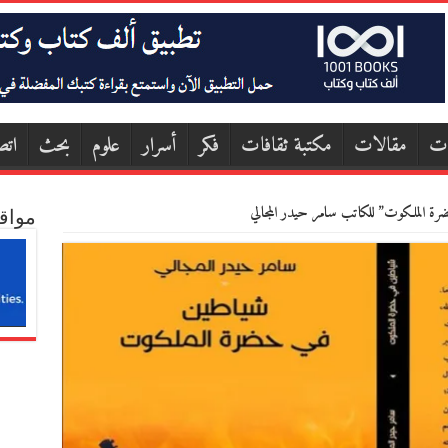
ات
مقالات
مكتبة ثقافات
فكر
أسرار
علوم
بحث
اتص
ة الملكوت” للكاتب سامر حيدر المجالي
مواق