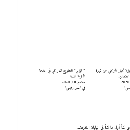
واية تخيل تاريخي عن ثورة
“المؤابي” التطويع التاريخي في خدمة
عثمانيين
الرؤية الفنية
سبتمبر 10, 2020
يسي"
في "خبر رئيسي"
نشأ أول ما نشأ في اليابان القديمة…