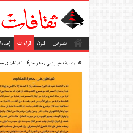
نصوص
فنون
قراءات
إضاء
الرئيسية
/
خبر رئيسي
/
صدر حديثًا… “شياطين في حضر