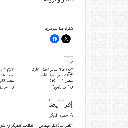
شارك هذا الموضوع:
مرتبط
“مع الحياة” لسامر المجالي: محاولة
“المؤابي” ر
للاقتراب من أسرار الحياة
العرب ضد ال
سبتمبر 13, 2021
سبتمبر 22, 2020
في "خبر رئيسي"
في "خبر رئ
إقرأ أيضاً
في حضرة الهايكو
*ناصر سالم المقرحيخاص- ( ثقافات )الهايكو فن شعري 