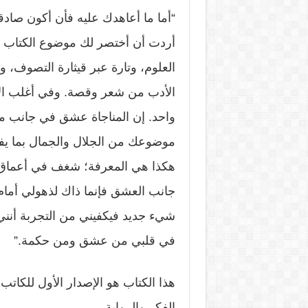
“أما ما أعاهدك عليه فأن أكون صادقا، 
أردت أن أختصر لك موضوع الكتاب فلك
العلوم، وتارة عبر قيثارة التصوف، و
الأدب من شعر وقصة. وفي أغلب الأح
واحد. إن المناجاة عشق في جانب من
موضوعك من الجلال والجمال بما يف
هكذا هي المعرفة؛ شغف في أعماق ا
جانب العشق فإنما ذاك لذهولي أم
شيء جديد فيكفيني من التجربة أنني
في قلبي من عشق ومن حكمة.”
هذا الكتاب هو الإصدار الأول للكا
الفكر والرواية.