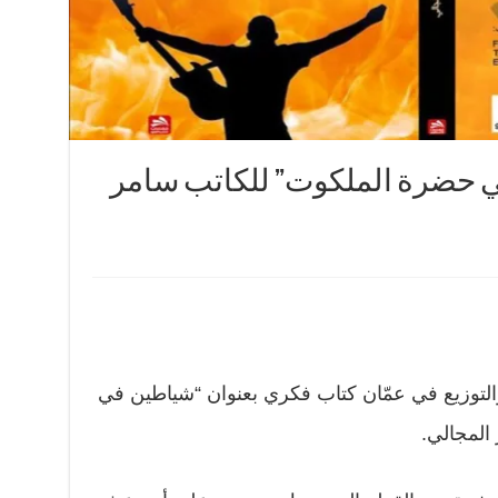
ي حضرة الملكوت” للكاتب سامر
لتوزيع في عمّان كتاب فكري بعنوان “شياطين في
المجالي.