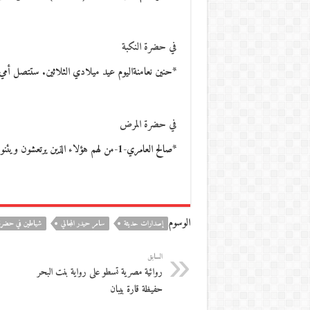
في حضرة النكبة
*حنين نعامنةاليوم عيد ميلادي الثلاثين. ستتصل أمي
في حضرة المرض
*صالح العامري-1-من لهم هؤلاء الذين يرتعشون ويئنون؟ من لهؤلاء الذين يبصقون الخراب ويسعلون آلاتهم المدمّرة؟…
الوسوم
إصدارات حديثة
سامر حيدر المجالي
شياطين في حضرة
السابق
روائية مصرية تسطو على رواية بنت البحر
حفيظة قارة بيبان