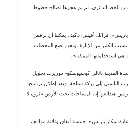
 من الخط الدائري، ثم تم هجرها لصالح خطوط
ي باريس»، فرانك أفيس: «كيف يمكننا أن نرفض
ن تسبب الكثير من الإثارة، ونحن نضع المحطات
هي استخداماتها الممكنة».
شحة لعمدة المدينة ناتالي كوسيوسكو- موريزت تحويل
 الباسيل إلى بركة سباحة. وبعد إطلاق برنامج
اريس هيدالغو: إن المساحات تحت الأرض «ثروة لا
3 في برنامج «إعادة ابتكار باريس»، خمسة أنفاق وثلاثة مواقف