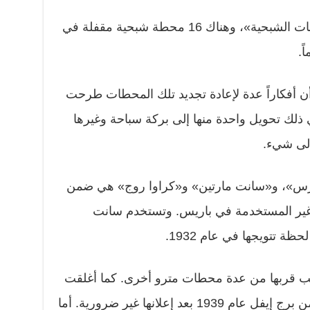
ويطلق على هذه المحطات «المحطات الشبحية»، وهناك 16 محطة شبحية مقفلة في
أن أفكاراً عدة لإعادة تجديد تلك المحطات طرحت
ي ذلك تحويل واحدة منها إلى بركة سباحة وغيرها
إلى شيء.
ارس»، و«سانت مارتين» و«كراوا روج» هي ضمن
ت غير المستخدمة في باريس. وتستخدم سانت
ظة تتويجها في عام 1932.
بب قربها من عدة محطات مترو أخرى. كما أغلقت
محطة «تشام دي مارس» بالقرب من برج إيفل عام 1939 بعد إعلانها غير ضرورية. أما