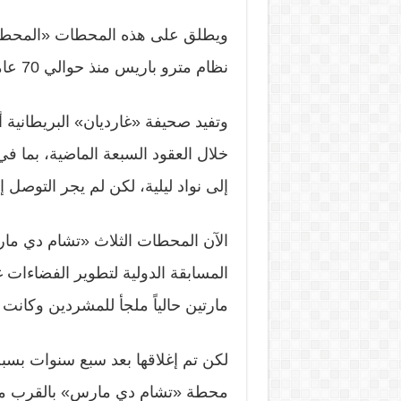
نظام مترو باريس منذ حوالي 70 عاماً.
وتفيد صحيفة «غارديان» البريطانية 
خلال العقود السبعة الماضية، بما ف
إلى نواد ليلية، لكن لم يجر التوصل 
الآن المحطات الثلاث «تشام دي م
المسابقة الدولية لتطوير الفضاءا
مارتين حالياً ملجأ للمشردين وكانت لح
لكن تم إغلاقها بعد سبع سنوات بس