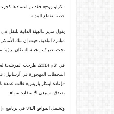
«كراو روج» فقد تم اعتمادها كجزء
خطية تقطع المدينة.
يقول مدير «الهيئة الذاتية للنقل ف
مبادرة البلدية، حيث إن تلك الأماك
تحت تصرف مخيلة السكان لرؤية ما 
في عام 2014، طرحت المر
المحطات المهجورة في آرسانيل، قرب
«إعادة ابتكار باريس» قالت عمدة ب
تصدق، وينبغي الاستفادة منها».
وتشمل المواقع الـ4