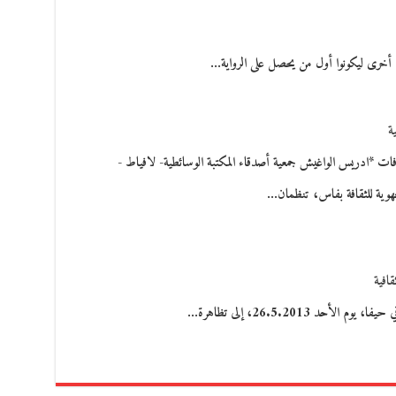
ن أخرى ليكونوا أول من يحصل على الرواية…
ة
ت *ادريس الواغيش جمعية أصدقاء المكتبة الوسائطية- لافياط -
لجهوية للثقافة بفاس، تنظمان…
قافية
 26.5.2013، إلى تظاهرة…