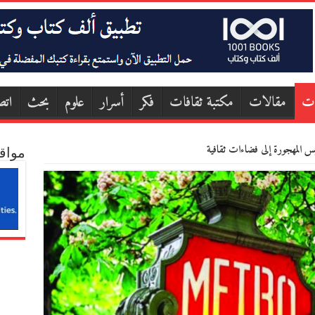
ات
مقالات
مكتبة ثقافات
فكر
أسرار
علوم
بحث
اتص
س المهجورة إلى فضاءات ثقافية
مواق