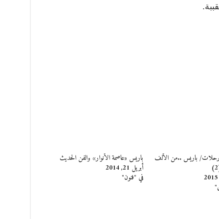
ببة.
رحلات/ باريس ..من الألف
باريس «عاصمة الأنوار» والفن الحديث
أبريل 21, 2014
في "فنون"
"