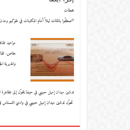
محطات
*اصطفّوا بالمئات ليلاً أمام المكتبات في طوكيو ومد
مواعيد ثقافي
خاص- ثقافا
والمديرية ا
تدشين ميدان إميل حبيبي في حيفا يتحوّل إلى تظاهرة ث
تحوّل تدشين ميدان إميل حبيبي في وادي النسناس في حيفا، يوم الأحد