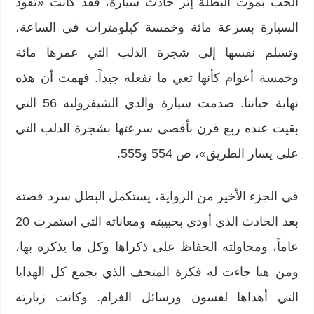
الحب بموت البطلة إثر حادث سيارة، فقد كانت «تقود
السيارة بسرعة مائة وخمسة كيلومترات في الساعة،
وتسلم نفسها إلى شجرة الدلب التي عمرها مائة
وخمسة أعوام كأنها تعي ما تفعله جيداً. فهمت أن هذه
نهاية حياتنا. صدمت سيارة والدي الشيفروليه 56 التي
بقيت عنده ربع قرن بأقصى سرعتها بشجرة الدلب التي
على يسار الطريق»، ص 554 و555.
في الجزء الأخير من الرواية، يستكمل البطل سرد قصته
بعد الحادث الذي أودى بحبيبته ومعاناته التي استمرت 20
عاماً، ومحاولته الحفاظ على ذكراها وكل ما يذكره بها،
ومن هنا جاءت له فكرة المتحف الذي يجمع كل الهدايا
التي أهداها لفسون ورسائل الغرام. وكانت زيارته