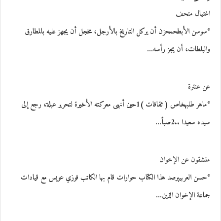
اغتيال متحف
*سوسن الأبطحمحزن أن يركل التاريخ بالأرجل، مخجل أن يجهز عليه بالمطارق
والبلطات، أن يجز رأسه…
عن عنترة
*ماهر طلبهخاص ( ثقافات )1حين أنهى معركته الأخيرة لتحرير عبلة، رجع إلى
سيده سعيدا ..2صبأ…
منشقون عن الإخوان
*حسن العربييرصد هذا الكتاب حوارات قام بها الكاتب فوزي عويس مع قيادات
جماعة الإخوان الذين…