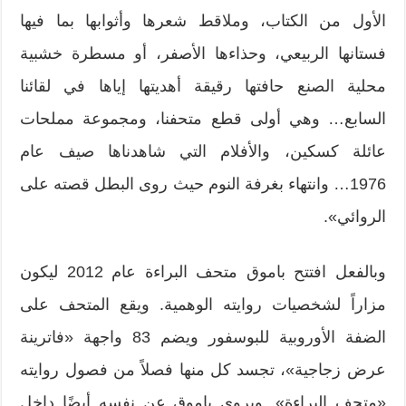
الأول من الكتاب، وملاقط شعرها وأثوابها بما فيها
فستانها الربيعي، وحذاءها الأصفر، أو مسطرة خشبية
محلية الصنع حافتها رقيقة أهديتها إياها في لقائنا
السابع… وهي أولى قطع متحفنا، ومجموعة مملحات
عائلة كسكين، والأفلام التي شاهدناها صيف عام
1976… وانتهاء بغرفة النوم حيث روى البطل قصته على
الروائي».
وبالفعل افتتح باموق متحف البراءة عام 2012 ليكون
مزاراً لشخصيات روايته الوهمية. ويقع المتحف على
الضفة الأوروبية للبوسفور ويضم 83 واجهة «فاترينة
عرض زجاجية»، تجسد كل منها فصلاً من فصول روايته
«متحف البراءة». ويروي باموق عن نفسه أيضًا داخل