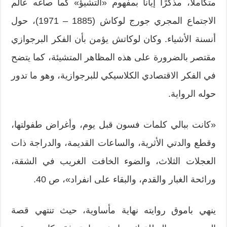
متكاملاً، مذكرًا إيانا بمفهوم «التشيؤ» كما صاغه عالم
الاجتماع المجري جورج لوكاش (1885 – 1971)، حول
أنسنة الأشياء. وكان لوكاتش يؤمن بأن الفكر البرجوازي
مقتصر بالضرورة على هذه المظاهر المتشيئة، كما يتضح
في الفكر الاقتصادي الكلاسيكي للبرجوازية، وهو ما تدور
حوله الرواية.
«كانت ببالي كلمات فسون قبل يوم، وأغراض طفولتها،
وقطع والدتي الأثرية، والساعات القديمة، والدراجة ذات
العجلات الثلاث، والضوء الخافت الغريب في الشقة،
ورائحة الغبار والقدم، والبقاء على انفراد»، ص 40.
ينهي باموق روايته نهاية مأساوية، حيث تنتهي قصة