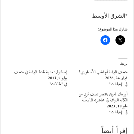
*الشرق الأوسط
شارك هذا الموضوع:
مرتبط
متحف البراءة أم الحب الأسطوري؟
إسطنبول: مدينة تحنط البراءة في متحف
فبراير 24, 2026
يوليو 7, 2013
في "إضاءات"
في "مقالات"
أورهان باموق يختصر نصف قرنٍ من
الكتابة الروائية في محاضرته الباريسية
مايو 18, 2023
في "إضاءات"
إقرأ أيضاً