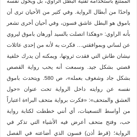
الممتنع باستخدامه تقنية البطل الراوي، بل ويحول نفسه
واحدًا من أبطال الرواية. وفي كثير من الأحيان ترى أن
باموق هو البطل عاشق فسون، وفي أحيان أخرى تشعر
بأنه الراوي: «وهكذا اتصلت بالسيد أورهان باموق ليروي
عن لساني وبموافقتي… فكرت به لأنه من إحدى عائلات
نيشان طاش التي فقدت ثروتها، ويمكنه أن يدرك خلفية
قصتي بشكل جيد. وسمعت أنه يحب رواية القصص
بشكل جاد وشغوف بعمله»، ص 580. ويتحدث باموق
نفسه عن روايته داخل الرواية تحت عنوان «حول
العشق والمتحف»: «فكرت برواية متحف البراءة اعتباراً
من أواسط التسعينات، أي أنني خططت لكتابة رواية
حب، وفتح متحف أعرض فيه الأشياء التي تذكر في
الرواية؛ (قرط أذن) فسون الذي أضاعته في الفصل