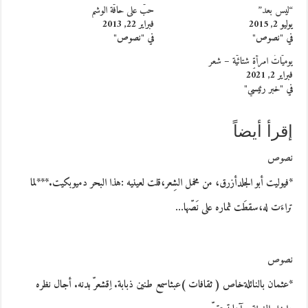
“ليس بعد”
حبّ على حافّة الوشم
يوليو 2, 2015
فبراير 22, 2013
في "نصوص"
في "نصوص"
يوميّاتُ امرأةٍ شتائيّة – شعر
فبراير 2, 2021
في "خبر رئيسي"
إقرأ أيضاً
نصوص
*فيوليت أبو الجلدأزرق، من مخمل الشِعر،قلت لعينيه :هذا البحر دميوبكيت.***لما
تراءَت له،سقطَت ثماره على نَصّها…
نصوص
*عثمان بالنائلةخاص ( ثقافات )عبثاسمع طنين ذبابة. اِقشعرّ بدنه. أجال نظره