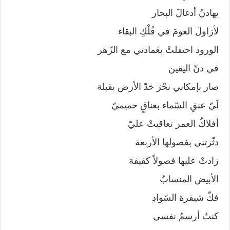
يهادنُ أدغالَ البحار
لأزاولَ العومَ في فُلْكِ البقاء
الورود احتفلتْ بعَمادتي مع الزّهر
في دنّ اليقين
صار بإمكاني نحْرَ خدّ الأرض بقبلة
لَيّ عنقِ السّماء بعناقٍ حميميّ
أفلاكُ العمر تعاقبتْ عليّ
دثّرتني بفصولها الأربعة
زادتْ عليها فصولاً كفيفة
الأبيض المنسابُ
فكّ شيفرة السّوادِ
كنتُ أرسمُ نفسي