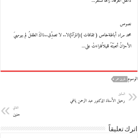
داخل الغرفة. رآها تستقرّ…
نصوص
محمد مراد أباظةخاص ( ثقافات )(المرآة)لا.. لا تصدِّق..ذاكَ الطفلُ لم يهرمهيَ
الأحزانُ أتعبَتْهُ قليلاًفتراءَتْ على…
الوسوم
نارين عمر
السابق
رحيل الأستاذ الدكتور عبد الرحمن ياغي
التالي
حنين
اترك تعليقاً