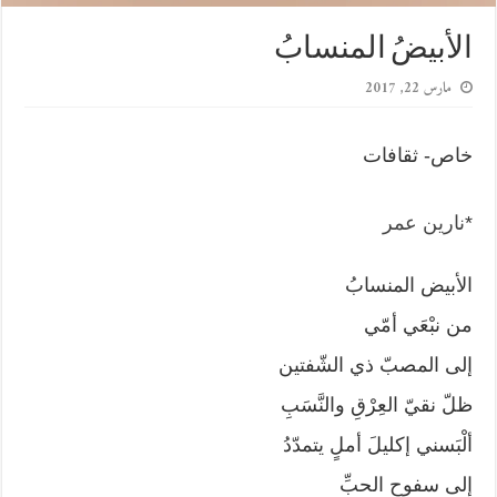
الأبيضُ المنسابُ
مارس 22, 2017
خاص- ثقافات
*
نارين عمر
الأبيض المنسابُ
من نبْعَي أمّي
إلى المصبّ ذي الشّفتين
ظلّ نقيّ العِرْقِ والنَّسَبِ
ألْبَسني إكليلَ أملٍ يتمدّدُ
إلى سفوحِ الحبِّ