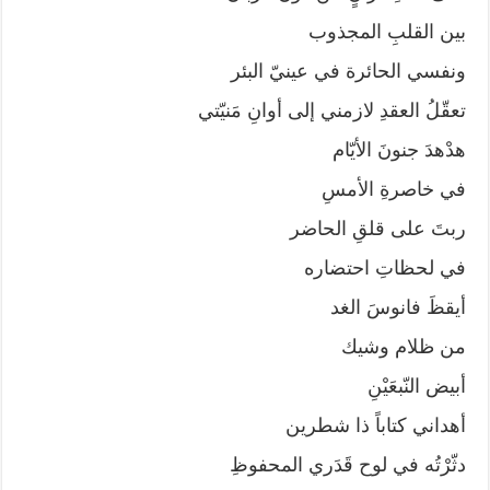
بين القلبِ المجذوب
ونفسي الحائرة في عينيّ البئر
تعقّلُ العقدِ لازمني إلى أوانِ مَنيّتي
هدْهدَ جنونَ الأيّام
في خاصرةِ الأمسِ
ربتَ على قلقِ الحاضر
في لحظاتِ احتضاره
أيقظَ فانوسَ الغد
من ظلام وشيك
أبيض النّبعَيْنِ
أهداني كتاباً ذا شطرين
دثّرْتُه في لوح قَدَري المحفوظِ