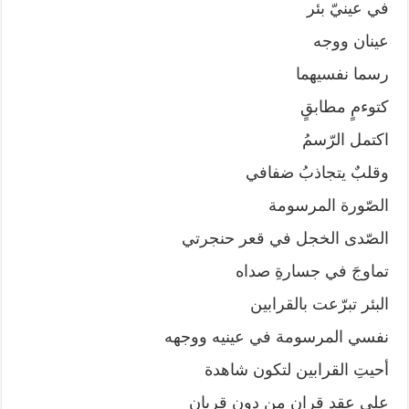
في عينيّ بئر
عينان ووجه
رسما نفسيهما
كتوءمٍ مطابقٍ
اكتمل الرّسمُ
وقلبٌ يتجاذبُ ضفافي
الصّورة المرسومة
الصّدى الخجل في قعر حنجرتي
تماوجَ في جسارةِ صداه
البئر تبرّعت بالقرابين
نفسي المرسومة في عينيه ووجهه
أحيتِ القرابين لتكون شاهدة
على عقدِ قرانٍ من دون قربان