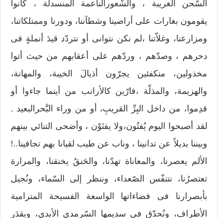
السّحن الغريبة ، والشّعورالناعمة المنسدلة ، كانوا
يقومون بغارات على أراضينا وشطآننا، ودورنا وممتلكاتنا،
ومزارعنا، وغلاّتنا ،لم نكن نتوانى أو نتردّد قيدَ أنملةٍ فى
دحرهم ، وصدّهم ، وردّهم على أعقابهم من حيث أتوا
مخذولين، منكفئين يجرّون أذيالَ الخيبة، والمهانة،
والهزيمة، والمذلّة ،فارّين كالأرانب من أينما جاءوا أو
قدِموا، من داخل البِرِّ القريبِ، أو من وراء البَّحرالبعيد .
لقد أصبحوا اليوم يُفتُون،ولا يفتَوْن ، وأضحى التنائي بينهم
وبيننا بديلاً عن تدانينا ، وناب عن طيب لقيانا بهم تجافينا..!
الألم يعصرنا، والمعاناة تهدّنا، والحَنقُ يخنقنا، والمرارة
تعتصرُنا، نتنفّس الصّعداء، وننظر إلى السّماء، ونُجيل
بأبصرارنا فى فضاءاتها الواسعة الفسيحة المترامية
الأطراف، ونُحدّق فى سديمها السّرمدي الأبدي، وبقدَر