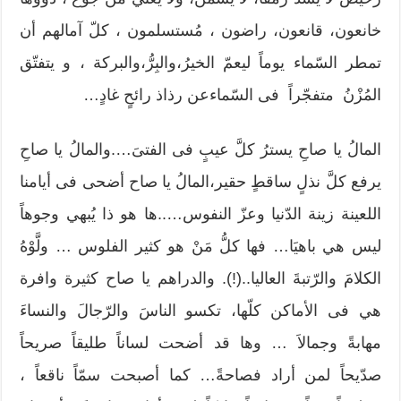
خانعون، قانعون، راضون ، مُستسلمون ، كلّ آمالهم أن
تمطر السّماء يوماً ليعمّ الخيرُ،والبِرُّ،والبركة ، و يتفتّق
المُزْنُ متفجّراً فى السّماءعن رذاذ رائحٍ غادٍ…
المالُ يا صاحِ يسترُ كلَّ عيبٍ فى الفتىَ….والمالُ يا صاحِ
يرفع كلَّ نذلٍ ساقطٍ حقير،المالُ يا صاح أضحى فى أيامنا
اللعينة زينة الدّنيا وعزّ النفوس…..ها هو ذا يُبهي وجوهاً
ليس هي باهيَا… فها كلُّ مَنْ هو كثير الفلوس … ولَّوْهُ
الكلامَ والرّتبةَ العاليا..(!). والدراهم يا صاح كثيرة وافرة
هي فى الأماكن كلّها، تكسو الناسَ والرّجالَ والنساءَ
مهابةً وجمالاَ … وها قد أضحت لساناً طليقاً صريحاً
صدّيحاً لمن أراد فصاحةً… كما أصبحت سمّاً ناقعاً ،