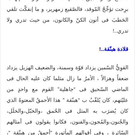
برِحت تؤجِّجُ المّوقد، فالصّقيع زمهرير، و ما إنفكّت تلقي
الحَطبَ فى أتون الكنّ والكانون، من حيث تدري ولا
تدري..!
قلادة هبنّقة..!
القوِيُّ السّمين يزداد قوّة وسمنة، والضعيف الهزيل يزداد
ضعفاً وهزالاً ، الأمرُ ما زال مثلما كان عليه الحال فى
الماضي السّحيق فى “جاهلية” القوم مع واحدٍ من
عليّتهم، كان يُلقّبُ ب “هبنّقة ” هذا الأحمقُ المعتوهُ الذي
كان يُضرَب به المثل فى الحُمق ،والخبّل،والخلَل،
والجُنون،والمُجون،والفنون، فكانوا يقولون فى أمثالهم
السّائرة ، وفى أقوالهم المأثورة “أحمقُ من هبنّقة “،