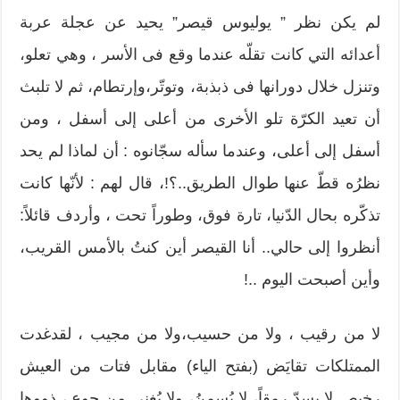
لم يكن نظر ” يوليوس قيصر” يحيد عن عجلة عربة
أعدائه التي كانت تقلّه عندما وقع فى الأسر ، وهي تعلو،
وتنزل خلال دورانها فى ذبذبة، وتوتّر،وإرتطام، ثم لا تلبث
أن تعيد الكرّة تلو الأخرى من أعلى إلى أسفل ، ومن
أسفل إلى أعلى، وعندما سأله سجّانوه : أن لماذا لم يحد
نظرُه قطّ عنها طوال الطريق..؟!، قال لهم : لأنّها كانت
تذكّره بحال الدّنيا، تارة فوق، وطوراً تحت ، وأردف قائلاً:
أنظروا إلى حالي.. أنا القيصر أين كنتُ بالأمس القريب،
وأين أصبحت اليوم ..!
لا من رقيب ، ولا من حسيب،ولا من مجيب ، لقدغدت
الممتلكات تقايَض (بفتح الياء) مقابل فتات من العيش
رخيص لا يسدّ رمقاً، لا يُسمنُ، ولا يُغني من جوع ، ذووها