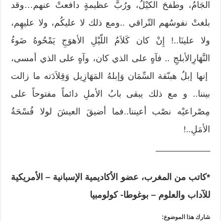
الجَامُ، وطفحَ الكيْلُ، ورُبَّ عظيمةٍ دافعتْ عنهم…وقد
بلغتْ نفوسُهم التّراقي ..ومع ذلك لا عليكُم، ولا عليهِم،
ولا علينَا..! إِنْ كان كَلاَمُ اللّيْلِ الأهوَجِ يَمْحُوهُ ضَوءُ
النَّهَارِالأبلجِ .. فآهٍ على الذي كان، وآهٍ على الذي أمسى،
إنها إبلُ هبنّقة السِّمَان وَإبلهُ المَهَازِيل وَقِلاَدَته ما زالت
بيننا.. و مع ذلك يبقى بابُ الأملِ دائماً مفتوحاً على
مِصْراعيْه نصْب أعيننا..فما أضيقَ العيشَ لولا فُسْحَةُ
الأمَلِ..!
___________
*كاتب من المغرب، عضو الأكاديمية الإسبانية – الأمريكية
للآداب والعلوم – بوغوطا- كولومبيا
شارك هذا الموضوع: