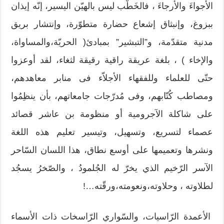
الأجواءَ والأرجاءَ ، فالخَطْب ليس بالهيّن اليسير، إنّه إيذان
ببزوغ، وإنبثاق إشعاع حضارة متطوّرة، وإنتشار بريق
مدنية متقدّمة، و”التبشير” بمبادئ( الحريّة،والمساواة،
والإخاء ) ، بلغة عريقة راقية رقيقة لثغاء، لقد أوعزوا
حتّى للعلماء وللفقهاء الأجلاّء فى منابر معاهدهم،
ومصاطب كُتّابهم، وفى مُدرّجات جامعاتهم، بأن ينظِمُوا
على شاكلة الآجرومية أو منظومة بن عاشر قصائد
عصماء لتسريع، وتسهيل، وتيسير تعليم هذه اللغة
ونشرها وتعميمها على أوسع نطاق، هذا اللسان السّاحر
الآسر الرّخيم الذي يخرّ له الجُلمودُ ، والصّخرُ يسجُد
لطلاوته ، وحلاوته،ونعومته،ورقّته…!
الأعمدة الرّاسيات، والسّواري الرّاسخات ذات الأسماء