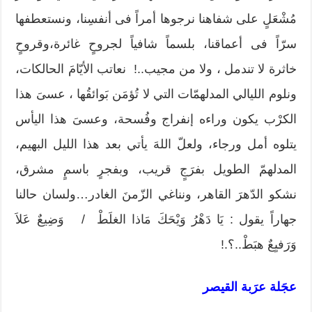
مُشْعَلٍ على شفاهنا نرجوها أمراً فى أنفسِنا، ونستعطفها
سرّاً فى أعماقنا، بلسماً شافياً لجروحٍ غائرة،وقروحٍ
خاثرة لا تندمل ، ولا من مجيب..! نعاتب الأيّامَ الحالكات،
ونلوم الليالي المدلهمّات التي لا تُؤمَن بَوائقُها ، عسىَ هذا
الكرْب يكون وراءه إنفراج وفُسحة، وعسىَ هذا اليأس
يتلوه أمل ورجاء، ولعلّ اللهَ يأتي بعد هذا الليل البهيم،
المدلهمّ الطويل بفرَجٍ قريب، وبفجرٍ باسمٍ مشرق،
نشكو الدّهرَ القاهر، ونناغي الزّمنَ الغادر…ولسان حالنا
جهاراً يقول : يَا دَهْرُ وَيْحَكَ مَاذا الغلَطْ / وَضِيعٌ عَلاَ
وَرَفيِعٌ هبَطْ..؟.!
عجَلة عرَبة القيصر