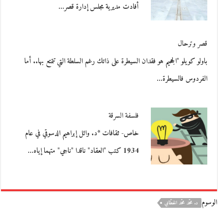
أفادت مديرية مجلس إدارة قصر…
قصر وترحال
باولو كويلو "الجحيم هو فقدان السيطرة على ذاتك رغم السلطة التي تتمتع بها.. أما
الفردوس فالسيطرة…
فلسفة السرقة
خاص- ثقافات *د. وائل إبراهيم الدسوقي في عام
1934 كتب "العقاد" ناقدا "ناجي" متهما إياه…
الوسوم
د. محمّد محمّد الخطّابي