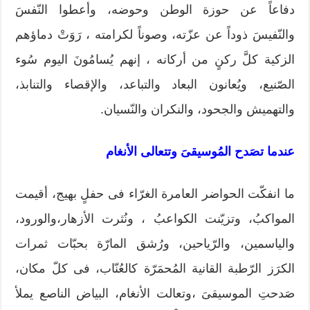
دفاعاً عن حوزة الوطن وحوضه، وأعطوا النّفسَ
والنّفيسَ ذوداً عن عزّته، وصوناً لكرامته ، رَوَتْ دماؤهم
الزكية كلَّ ركنٍ من أركانه ، إنهم يُسامُونَ اليوم سُوء
الصّنيع، ويُعانون البعاد والتباعد، والإقصاء والتنابذ،
والتهميش والجحود، والنكران والنّسيان.
عندما تصَدح المُوسيقىَ وتتعالى الأنغام
ما انفكّت الحواضر العامرة الغرّاء فى حفلٍ بهيج، أقيمت
المواكبُ، وتزيّنت الكواعبُ ، ونُثرت الأزهار،والورود،
والياسمين، والرّياحين، ورُشق المارّة بحبّات ثمرات
الكرَز الرّطبة القانية المُحمَرّة كالعُنّاب، فى كلّ مكان،
صَدحتِ الموسيقىَ ،وتعالت الأنغام، البياض الناصع يملأ