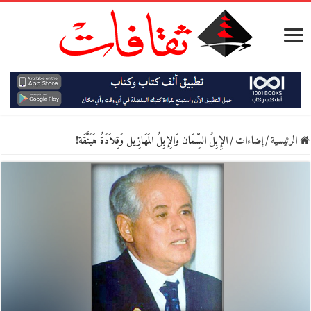
الرئيسية
/
إضاءات
/
الإِبِلُ السِّمَان وَالِإبِلُ المَهَازِيل وَقِلاَدَةُ هَبَنَّقَة!