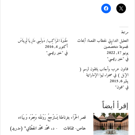
مرتبط
التحليل التداولي لخطاب القصة: أبحاث
مَقْبَرَةُ المَرَاكِب/ دُولْسِي مَارِيَا لْوِينَاسْ
لمجموعة متخصّصين
أكتوبر 4, 2016
يونيو 17, 2022
في "خبر رئيسي"
في "خبر رئيسي"
فنانون عرب وأجانب يلتقون لرسم (
الإبل ) في صحراء ليوا الإماراتية
يناير 6, 2015
في "فنون"
إقرأ أيضاً
قصر الحَمْرَاء بغرناطة يَسترْجعُ رَوْنقَه وَسِحْرَه وَبهَاءَه
خاص- ثقافات - د. محمّد محمّد الخطّابي* (مدريد)