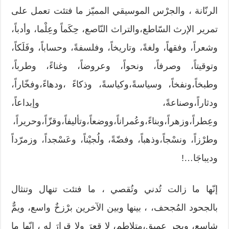
الرنّانة ، والجرْس الموسيقي المميّز ما فتئت تعمل على
تمرير الإرث السّاطع،والتراث النّاصع، حِكَماً وعِلْما، وأدباً،
وشعراً، وفقهاً، ولغةً، وتاريخاً، وفلسفةً، وحساباً، وفَلَكاً،
وتوقيتاً، وصرفاً، ونحواً، وعروضاً، وغناءً، وطرباً،
وطبخاً،ونفخاً، وسياسةً،وكياسةً، وذكاءً ،ودهاءً،وفخّاراً،
ودثاراً،وصناعةً، وإبداعاً،
وعِطراً،وزهراً،وبناءً،وعُمراناً،ووضعاً،وتأليفاً،وقزّاً،وحريراً،
وطرْزاً، ونسْجاً،وذهباً، وفضّةً، ولُجيْناً، وعَسْجداً، وزمرّداً
وديباجَا…!
إنّها ما زالت تُدني وتُقصي ، ما فتئت تنهال وتنثال
بالجحود المُجحف، ، بينها وبين الآخرين برْزخٌ واسع، ويمٌّ
شاسع، وبحر عميق،متلاطم، لا قعرَ ولا قرارَ له ، إنّها ما