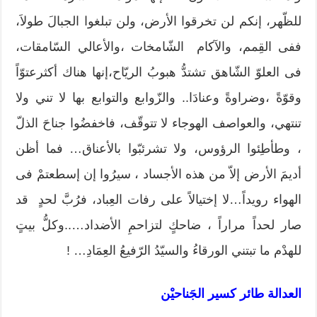
للظّهر، إنكم لن تخرقوا الأرض، ولن تبلغوا الجبالَ طولاَ،
ففى القِمم، والآكام الشّامخات ،والأعالي السّامقات،
فى العلوّ الشّاهق تشتدُّ هبوبُ الريّاح،إنها هناك أكثرعتوّاً
وقوّةً ،وضراوةً وعنادَا.. والزّوابع والتوابع بها لا تني ولا
تنتهي، والعواصف الهوجاء لا تتوقّف، فاخفضُوا جناحَ الذلّ
، وطأطِئوا الرؤوس، ولا تشرئبّوا بالأعناق… فما أظن
أديمَ الأرض إلاّ من هذه الأجساد ، سيرُوا إن إسطعتمْ فى
الهواء رويداً…لا إختيالاً على رفات العِباد، فرُبَّ لحدٍ قد
صار لحداً مراراً ، ضاحكٍ لتزاحمِ الأضداد…..وكلُّ بيتٍ
للهدْم ما تبتني الورقاءُ والسيّدُ الرّفيعُ العِمَادِ… !
العدالة طائر كسير الجَناحيْن