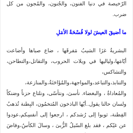
الرّخيصة في دنيا الفنون، والجُنون، والمُجون من كل
ضرب.
ما أضيقَ العيشَ لولا فُسْحَةُ الأمَلِ
البشريةُ غزَا الشيبُ مَفرقَها ، ضاع صباها وأضاعت
أيّامَها،ولياليها في ويلات الحروب، والتقاتل،والتطاحن،
والتشاكس،
والتنابذ،والتباعد،والمواجهة،والمُؤَاحَنَةُ،والمنازعة،
والمُعاداةُ ، والبغضاء. نأسىَ، ونتأسّى، ونلتاع حزناً وضنكاً
ولسان حالنا يقول..أيّها الباذخون المُتخمُون، البِطنة تُذهبُ
الفِطنة، ثوبوا إلى رُشدكم ، ارجعوا إلى أنفسِكم،عودوا
عن غيّكم ، فقد بلغ السّيلُ الزُّبىَ ، وسالَ الكأسُ،وفاضَ