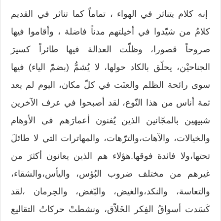
إنه كلام يتناثر في الهواء ، تماماً كما تناثر في القديم
كلامُ من شيّدوا في أخيلتهم مدناً فاضلة ، وأقاموا فيها
صروحاً قصورا، وظلّت العدالة فيها طائراً كسيرَ
الجناحيْن، يحلّق بالكاد حولها، لا يُشمُّ (بضمّ الياء) فيها
سوى رائحة الظلم والعنَت في كلّ مكان، اليوم لم يعد
ثمة أناس من هذا النّوع، لقد أصبحوا في عرف الآخرين
شبيهين بالمجّانين الذين يُفنون أعمارَهم في الأوهام
والخيالات، والآهات،والترّهات، والمهاترات التي لا طائلَ
تحتها،ولا فائدة فوقها.هؤلاء هم الذين يعانون أكثرَ من
غيرهم من مختلف ضروب البُؤس، واليأس،والشقاء،
والتعاسة، والنكد،والغيض، والبّغض، والحِرمان ،لقد
كَسَدت أسواقُ الفِكر الخَلاّق، ونشطتْ حركاتُ التقاليع