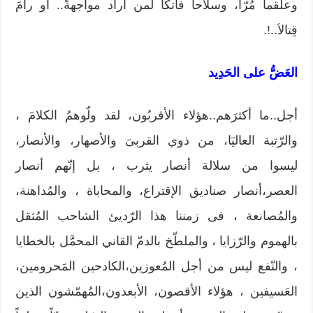
وعلقماً مُرّاً، وسلاحاً فاتكاً لمن أراد مواجهةً.. أو رامَ
قِتالاَ..!.
العَضُّ على الحَدِيد
أجل..ما أكثرَهم..هؤلاء الأقربُون، لقد ولّوهمُ الكلامَ ،
والرّتبة العاليَا، من ذوي القربىَ والأصهار، والأنصار،
ليسوا من سلالة أنصار يثرب ، بل إنّهم أنصار
العصر،أنصار صناديق الإقتراع، والمحاباة ، والمُداهنة،
والمُصانعة ، فى زمننا هذا الرّديئ الشاحب المُثقل
بالهموم والرّزايا ، والملطّخ بالدمّ القاني المحمَّل بالخطايا
، والنّفع ليس من أجل المُعوزين،الكادحين المَحرومين،
العَسيفين ، هؤلاء الأقصون، الأبعدون،المُهمّشون الذين