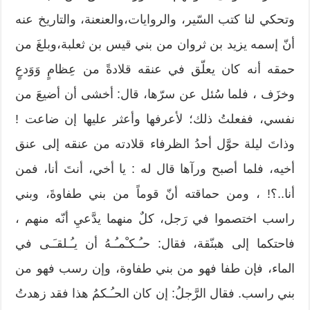
وتحكي لنا كتب السّير، والروايات،والعنعنة، والتاريخ عنه
أنّ إسمه يزيد بن ثروان من بني قيس بن ثعلبة،وبلغَ من
حمقه أنه كان يعلّق في عنقه قلادةً من عِظامٍ وَوَدعٍ
وخزَف ، فلما سُئل عن سرّها، قال: أخشى أن أضيعَ من
نفسي، ففعلتُ ذلك؛ لأعرفها وأعثر عليها إن ضاعت !
وذاتَ ليلة حوَّل أحدُ الظرفاء قلادته من عنقه إلى عنق
أخيه، فلما أصبح ورآها قال له : يا أخي، أنتَ أنا، فمن
أنا..؟! ، ومن حماقته أنّ قوماً من بني طفاوةَ، وبني
راسب اختصموا في رَجل، كلٌ منهما يدَّعيِ أنّه منهم ،
فاحتكما إلى هبنّقة، فقال: حـُـكـْمـُـهُ أن يـُـلقـَـى في
الماء، فإن طفا فهو من بني طفاوة، وإن رسب فهو من
بني راسب. فقال الرَّجلُ: إن كان الحـُـكمُ هذا فقد زهدتُ