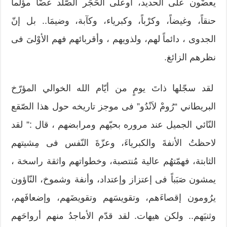
يعضّون على الحديد، أوعلى الحَجَر الصّلد عضّاً مؤلماً
حنقاً، وغيضاً، وكرْباً، وكبرياء، وكآبة، وضيمَا.. بل إنّ
الجدوى ، دائماً لهم، ولذويهم ، وأقربائهم فهم الأوْلىَ فى
نظرهم الزائغ.
لقد سجّلها ذاتَ يومٍ من أيّام الله الخوالي المؤرّخ
البريطاني “رُومْ لاَنْدُو” فى موجز تاريخه حول هذا الصّقع
النّائي الجميل عند مروره بحيّهم ومرابضهم ، قال :” لقد
لاحظتُ الأنفةَ والكبرياءَ، وعزّةَ النّفس فى مِشيتهم
الثابتة، فهمّتهُم عالية مُنتصبة، وخطواتهم واثقة راسخة ،
يمشون صَبَباً فى إعتزاز وإعتداد، وأنفة وشموخ، النّاؤون
يرُومون إقصاءَهم، وتقويسَهم وتقويضَهم، وإضعافَهم،
وثنيَهم.. ولكن هيهات. لقد قدّم الأماجدُ منهم أرواحَهم