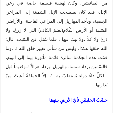
من الطائفتين. وكان لهبنقة فلسفة خاصة في رعي
الإبل، فقد كان يصطحب الإبل السّمينة إلى المراعي
الخِصبة، ويأخذ المهازيل إلى المراعي القاحلة، والأراضي
الصّلبة أو الأرض الكُلام(بضمّ الكاف) التي لا زرعَ، ولا
ذرعَ ولا كلأ ،ولا نبتَ فيها ، فلما سُئل عن السّبب، قال:
الله خلقها هكذا، وليس من شأني تغيير خلق الله !‏…وما
فتئت هذه الحِكمة سائرة قائمة مأثورة بيننا إلى اليوم،
فالسّمين يزداد سمنة، والهزيل يزداد هزالاً !..وقديماً قيل
: لكلِّ داءٌ دواء يُستطبّ به / إلاَّ الحماقةُ أعيتْ مَنْ
يُداويها.
حَسْبُ الخليليْنِ نأيُ الأرضِ بينهمَا