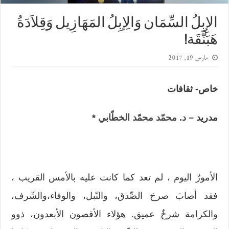
الإِبِلُ السِّمَان وَالِإبِلُ المَهَازِيل وَقِلاَدَةُ
هَبَنَّقَة!
مارس 19, 2017
خاص- ثقافات
مدريد –
د. محمّد محمّد الخطّابي
*
الأمورُ اليوم ، لم تعد كما كانت عليه بالأمس القريب ،
فقد أصابَ صرحَ الصِّدق، والنّبل، والوفاء،والشّرف،
والكرامة شرخٌ عميق. هؤلاء الأقصون الأبعدون، ذوو