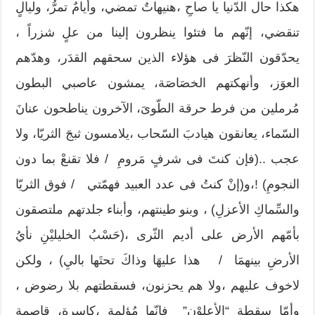
هكذا حال الدّنيا يا صاحِ ،هنيهاتٌ تمضي، وأيامٌ تمرُّ، وليالٍ
تنقضي، إنّهم ما فتئوا ينظرون إلينا من علٍ شزراً ،
يحدّقون النّظرَ فى هؤلاء الذين سحقهم القدَر، وهدّهم
العوَز، وأنهكتهم الخصَاصَة، يمشون عاصبي البطون
مُرملين من فرط حرقة الطّوىَ، الآخرون يناطحون عنانَ
السّماء، يعانقون هيادبَ السّحاب ،يلامسون ثبجَ الثريّا، ولا
عجب ..(فإن كنتَ فى شرفٍ مَرومِ / فلا تقنعْ بما دون
النجومِ) !،و(إنْ كنتُ فى عدد العبيد فهمّتي / فوق الثريّا
والسِّماكِ الأعزلِ) ، وبنو طينتهم، وأبناء جلدتهم ملتصقون
بأمّهم الأرض على أديم الثّرى ،(حَسْبُ الخليليْنِ نأيُ
الأرضِ بينهمَا / هذا عليهَا وذاكَ تحتَها باليِ) ، ولكن
لاخوف عليهم ،ولا هم يحزنون، فسقطتهم بلا رضوض ،
وأمّا سقطة “الأعلوْن” فإنّها مُؤلمة ،كاسرة، قاصمة