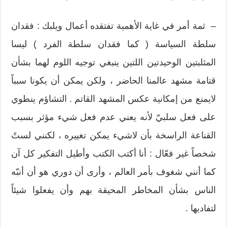
– ثمة أمر في غاية الأهمية تفتقده أعمال ويلبك : فقدان
سلطة السياسة ( كما فقدان سلطة الفرد ) ليسا
المثلبتين الوحيدتين اللتين ينبغي توجيه اللوم لهما بشأن
قتامة مشهد عالمنا الحاضر ، ولكن يمكن أن يكونا سبباً
لايمنع من إمكانية عكس المشهد القاتم . التشاؤم ينطوي
على فعل سلبيّ لأنه يعني عدم فعل شيء مؤثر بسبب
القناعة الراسخة بأن لاشيء يمكن تغييره ، لكنني لستً
شخصاً غير فعّال : أنا أكتب الكتب وأطيل التفكير كل آن
كما أنني شغوف بأمر العالم ، وأرى أن دوري هو أن أنبّه
الناس بشأن المخاطر المحيقة بهم وأن يفعلوا شيئاً
لتفاديها .