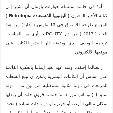
أودّ في خاتمة سلسلة حوارات باومان أن أشير إلى
كتابه الأخير المعنون
( اليوتوبيا المُستعادة
Retrotopia
)
المزمع طرحه للأسواق في 13 مارس ( آذار ) من هذا
العام ( 2017 ) عن دار POLITY ، وأرى من المناسب
ترجمة الوصف الذي وضعته دار النشر للكتاب على
موقعها الألكتروني :
( لطالما إفتقدنا ومنذ عهد بعيد إيماننا بالفكرة القائمة
على أساس أن الكائنات البشرية يمكن أن تبلغ السعادة
المرتجاة في دولة مثالية مستقبلية من نوعٍ ما – دولة
سبق لِـ ( توماس مور ) منذ خمسة قرونٍ خلت أن ربطها
بمكان مثالي ( أرض أو جزيرة أو دولة ذات سيادة ) تحت
سلطة حاكمٍ ممتلئ حكمةً وعدلاً وخيراً ؛ ولكن في