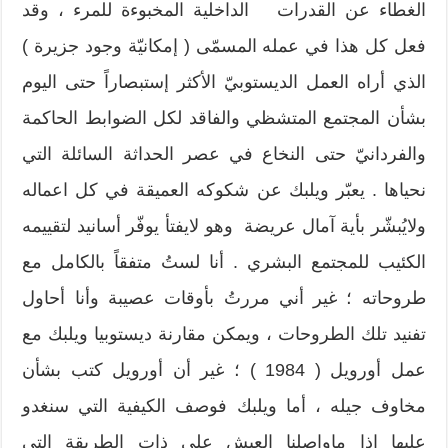
الغطاء عن القدرات الداخلية المخبوءة للمرء ، وقد
فعل كل هذا في عمله المسمّى ( إمكانيّة وجود جزيرة )
الذي أراه العمل الديستوبيّ الأكثر إستبصاراً حتى اليوم
بشأن المجتمع المتشظي والفاقد لكل الضوابط الحاكمة
والفردانيّ حتى النخاع في عصر الحداثة السائلة التي
نحياها . يعبّر ويلبك عن شكوكه العميقة في كل اعماله
ولايُبشّر بأية آمال عريضة وهو لايفتأ يوفّر أسانيد لتقييمه
الكئيب للمجتمع البشري . أنا لستُ متفقاً بالكامل مع
طروحاته ؛ غير أني مررتُ بأوقات عصيبة وأنا أحاول
تفنيد تلك الطروحات ، ويمكن مقارنة ديستوبيا ويلبك مع
عمل أورويل ( 1984 ) ؛ غير أن أورويل كتب بشأن
مخاوف جيله ، أما ويلبك فوصف الكيفية التي سنغدو
عليها إذا ماواصلنا العيش على ذات الطريقة التي