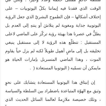
الوقت الذي فقدنا فيه إيماننا بكلّ اليوتوبيات – على
إختلاف أشكالها – فإن الطموح البشريّ الذي جعل الرؤية
اليوتوبية جذابة ومغوية لم يتلاشَ أو ينتهِ إلى العدم بل
يطلُّ في عصرنا هذا بهيئة رؤية تركّز على الماضي لاعلى
المستقبل : تتطلّع هذه الرؤية لا إلى مستقبل ينبغي
تخليقه بل إلى ماضٍ أهمِل طويلاً لكنه لم يزل حياً يقاوم
الموت ، وهذا الماضي المتسربل بإمارات الحياة هو
مايمكن أن نسمّيه ( اليوتوبيا المستعادة ( .
إن إنبثاق هذا اليوتوبيا المستعادة يتشابك على نحوٍ
وثيق مع الهوّة المتباعدة باضطراد بين السلطة والسياسة
، وتلك خصيصة ملازِمةٌ لعالمنا السائل الحديث الذي