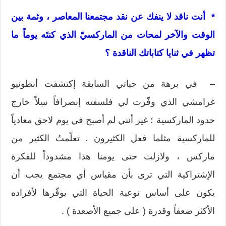
* أنت ناقد لا ينفك عن نقد مجتمعنا المعاصر ، وثمة بين
الوقت والآخر لمحات من الماركسيّ الذي كنتَه يوماً ما
تظهر في ثنايا كتاباتك الناقدة ؟
– في برهة من حياتي السابقة إكتشفت أنطونيو
غرامشي الذي وفّرت لي فلسفته إنصرافاً نبيلاً خارج
حدود الماركسية ؛ غير أنني لم أصبح في يوم لاحق معادياً
للماركسية مثلما فعل الكثيرون . تعلّمتُ الكثير من
ماركس ، ولازلت حتى يومنا هذا مشدوداً للفكرة
الإشتراكية التي ترى بأن مقياس أي مجتمع يجب أن
يكون على أساس نوعية الحياة التي يوفّرها لأفراده
الأكثر ضعفاً وقدرة ( على جميع الأصعدة ) .