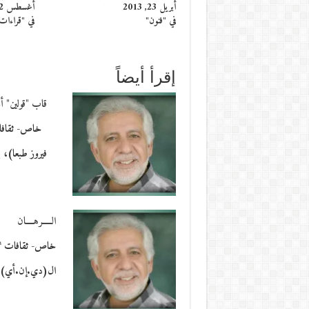
أبريل 23, 2013
أغسطس 2, 2013
في "فنون"
في "قراءات
إقرأ أيضاً
قاب "قولين" أ
خاص- ثقافات 
فيروز طبعا)، با
الـــــرهــــان
خاص- ثقافات *
ال(دي.إن.أي) ا