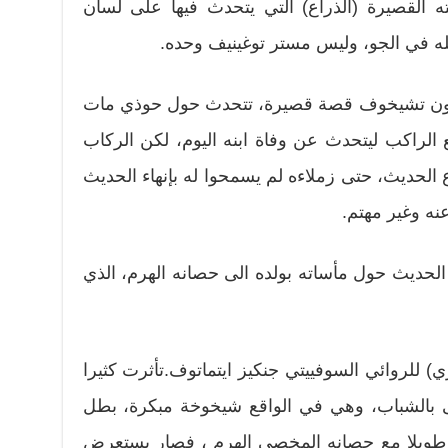
ه القصيرة (الذراع) التي يتحدث فيها على لسان
 في الجو، وليس مستر توغينيف وحده.
طون تشيخوف قصة قصيرة، تتحدث حول حوذي مات
 الراكب ليتحدث عن وفاة ابنه اليوم، لكن الركاب
الحديث، حتى زملاءه لم يسمحوا له بإنهاء الحديث
ه وغير مهتم.
لحديث حول مأساته بولده الى حصانه الهرم، الذي
ي) للروائي السوفييتي جنكيز ايتماتوف.تأثرت كثيرا
 بالشباب، وهي في الواقع شيخوخة مبكرة، بطل
 طويلا مع حصانه المخصي الهرم ، فصار يستعرض