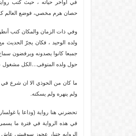
في اواخر حياته ، حيث كتب روايت
حصان هرم مخصي، فوضع العالم كله
وفي ذات الزمان والمكان كتب أن
ولده الوحيد ، فكان يجرّ الحديث مع
جمبعا كانوا يصدونه ويرفضون سماع 
حول ولده المتوفى…الكل مشغول عن
ما كان من الحوذي الا ان شرع في ا
ولم ينهره ولم يسكته.
تحضرني هنا رواية (وداعا يا غولسار
في هذه الرواية في فترة ما يسمى
الروايه ختيار عجوز سوفييتي عاش