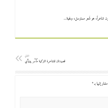
كون شاعراً، هو شَعر مسترسل، ولحية…
التالي
قصيدتان للشاعرة التركية مُأَسَّر يينيآي
مشار إليها بـ
*