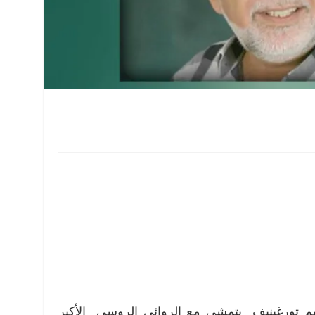
يم تورغينيف يتمشى مع الروائي الروسي الأكبر