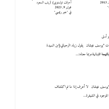
أحرقت تولستوي) لزينب السعود
"
فبراير 9, 2023
في "خبر رئيسي"
و أدنى
*يوسف غيشان يقول زياد الرحباني(ابن السيدة
للهجة اللبنانية،وبما معناه:…
يوسف غيشان لا أعرف إذا ما تم اكتشاف
لموجود في الشيفرة…