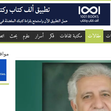
ات
مقالات
مكتبة ثقافات
فكر
أسرار
علوم
بحث
اتص
مواق