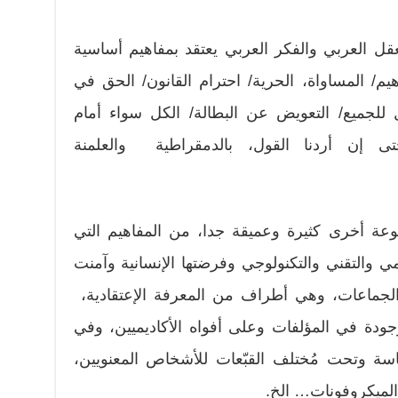
عقل العربي والفكر العربي يعتقد بمفاهيم أساسية
م/ المساواة، الحرية/ احترام القانون/ الحق في
للجميع/ التعويض عن البطالة/ الكل سواء أمام
ى إن أردنا القول، بالدمقراطية والعلمنة
ة أخرى كثيرة وعميقة جدا، من المفاهيم التي
ي والتقني والتكنولوجي وفرضتها الإنسانية وآمنت
الجماعات، وهي أطراف من المعرفة الإعتقادية،
 موجودة في المؤلفات وعلى أفواه الأكاديميين، وفي
سة وتحت مُختلف القبّعات للأشخاص المعنويين،
لميكروفونات… الخ.