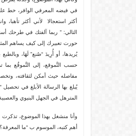
في فيضه المعرفي الوافر، خط عل
أكثر استعجالا لأني أكثر تأهبا، 
التالي: ” ربما آلفتك في طرحك أستا
حورت تعبيرك إلى كيف يساهم المثق
يُريدها، أو أُرِيدَ “صُنع” لَهَا، وبالط
حسب التَّموقع، إلى التَّموقُع بما
مفاصله حيث أمكن لثقافته، وتخصصا
يُبلغ بها الرسالة الأبلغ في تحصي
المترهل في الجهل البنيوي والعصبية
أهم كتبه، الموسوم ب “ما المعرفة؟”