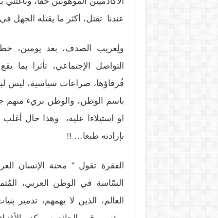
الأكادميين الموهوبين حقا، وباغتني 
عندنا تقتل، أكثر ما يقتله الجهل في 
ولِغريب الصدف، بعد يومين، خ
التواصل الإجتماعي، تأثرا بما يق
فُرقاؤها، صراعات سياسية، ليس لبناء
باسم الوطن، والوطن بريء منهم ج
او استيلاءا عليه، وهذا حال أغلب ت
بإرادته طبعا… !!
الفقرة تقول ” محنة الإنسان العر
السّاسة في الوطن العربي، المُتما
العالم، الذين لا يهمهم، تدمير بن
وبؤس وقهر الجائعين، وكدر الأغنياء