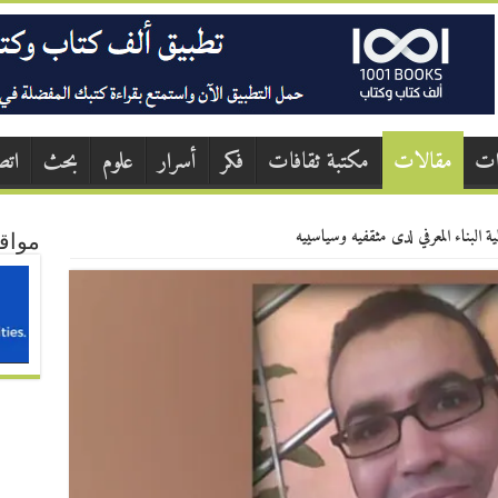
ات
مقالات
مكتبة ثقافات
فكر
أسرار
علوم
بحث
اتص
ية البناء المعرفي لدى مثقفيه وسياسييه
مواق