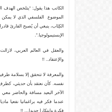
الكاتب هذا يقول: “يتلخص الهدف ال
الموضوع الفلسفي الذي لا يمكن أ
الكِتَاب، ينبغي أن يُصبح القارئ قاد
الإبستيمولوجيا.”.
والعقل في العالم العربي، لازالت 
والإعتقاد.. !!
والمعرفة لا تتحقق إلا بسلامة طرفي
نفسه. كأن نعتقد بأن حديثي، كطر
الآخر البعيد مسافة والحاضر معي زم
عندما فكر فيه براغماتيا نفعيا ماد
فكرة وابتكارا جديدا… !!