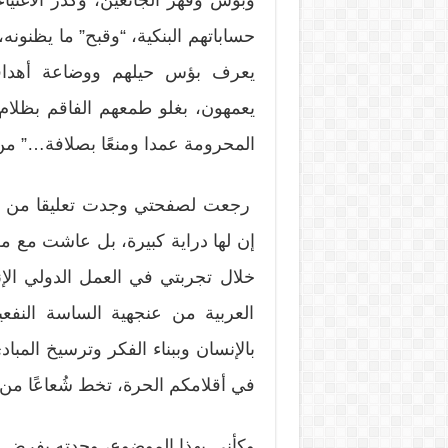
حساباتهم البنكية، “وقبح” ما يظنون
يعرف بؤس حيلهم ووضاعة أهدافهم
يعمهون، بغلو طمعهم الفاقم بظلام ق
المحرومة عمدا ومنعًا بصلافة…” من 
رجعت لصفحتي وجدت تعليقا من إحد
إن لها دراية كبيرة، بل عاشت مع من 
خلال تجربتي في العمل الدولي الإ
العربية من عنجهية الساسة النفعي
بالإنسان وببناء الفكر وترسيخ المبا
في أقلامكم الحرة، تخط شُعاعًا من نُو
وكأني بهذا الموضوع، وجدته يفرض نف