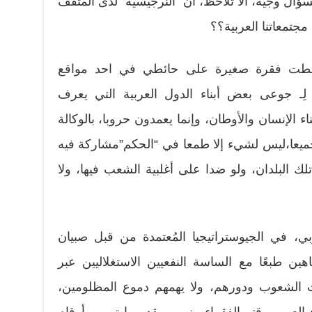
بسؤال وجيه، ألا تلاحظ، أن “النرجيسية” لدى المثقف
مجتمعاتنا العربية؟؟
ططت فقرة صغيرة على حائطي في احد مواقع
ع لِـ جوعى بعض أبناء الدول العربية التي يعرف
 الإنسان والأوطان، وإنما يعمدون حروبا، بالوكالة
ميعا،ليس لشيء إلا طمعا في “الحكم”مشاركة فيه
لك البلدان، ولو ضدا على أغلبية الشعب فيها، ولا
بي، في الجيوستراتيجيا المُعتمدة من قبل صبيان
هين طبعًا مع الساسة النفعيين الاستغلاليين عبر
يات الشعوب ودورهم، ولا يهمهم دموع المظلومين،
 العرب وقتر الفقراء بينهم، بقدر ما تهمهم أرقام