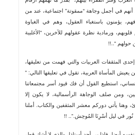
ه، أنهم في أجمل وجاهة “ممقوتة” اجتماعية، عند من
، يؤمنون باستغباء العقول، وهم في الغباوة
لوبهم، ورمادية نظرة عقولهم للآخرين، “الأغلبية
حولهم “..!!
ى المثقفات العربيات والتي فهمت من تعليقها،
يعيش المأساة العربية، تقول في تعليقها التالي: ”
نساني، استطيع القول أن فك قيود أسر مجتمعاتنا
ين، ومن صلف الوجاهة الرأسمالية، لا يكون إلا
دئ، وهنا يأتي دوركم معشر المثقفين والكتاب. أملنا
ر في ليل أسْرِنَا المُوحِش.”.. !!
سه أيضا، فإذا بي أجد أستاذا، والذي لا أشك قط،