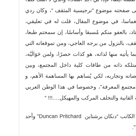
ى صفحته موضوع “نرجيسية المثقف “، وكان ردي
وانغماسا، في موضوع المقال، قلت له في تعليقي،
ذ، بالعفو منكم مُسبقا وأساسًا، إن سمحتم طبعا،
ف، بالنزول من برجه العاجي، ومن تموقعاته التي
بع بما يأتيه منها لذاته، هو كذات حصرًا، ولمن حَوَالَيْه،
 تمتلكه ذاته من طاقات كلية داخل المجتمع، وبين
ته وتجاربه، لكي يُساهم بها المساهمة الأهم، و
ل “مجتمع المعرفة”، وخصوصا في هذا الوطن العربي
 القانية والتخلف المركب والمهيكل….!!! “
وأنا منشغل بهذا الموضوع، تذكرت الكاتب “دنكان برشتاين Duncan Pritchard” وأحد
.