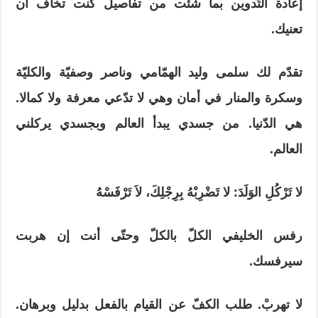
إعادة التّدوين بما شئت من تفاصيل كنت تخاف أن
تعنيك.
تقدّم لك سلمى وليد الهمّامي وناصر وصفيّة والكليّة
وسكرة والمنار في أمان وهي لا تدّعي معرفة ولا كمالا.
هي الدّنيا. من جسدي يبدأ العالم وبجسدي يركلني
العالم.
لا
تَرْكُلِ
الوَلَدَ: لا تَضْرِبْهُ بِرِجْلِكَ، لاَ تَرْفَسْهُ
رفس الخليفي الكلّ بالكلّ وحتّى أنت إن هربت
سيرفسك.
لا تهربْ. طلب الكفّ عن القيام بالفعل بدليل وبرهان.