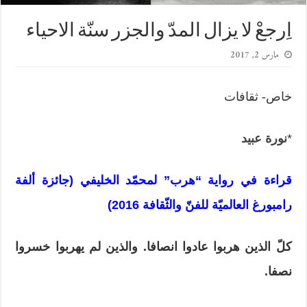
اِرجعْ لا يزال المدّ والجزر سنّة الاحياء
مارس 2, 2017
خاص- ثقافات
*
نورة عبيد
قراءة في رواية “هرب” لمحمّد الخليفي (جائزة ألفة
رامبورغ العالميّة للفنّ والثّقافة 2016)
كلّ الذين هربوا عادوا انصافا. والذين لم يهربوا خسروا
نصفا.