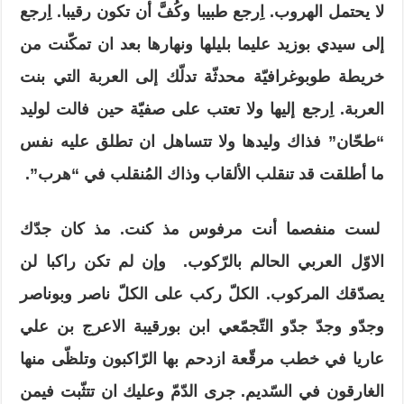
لا يحتمل الهروب. اِرجع طبيبا وكُفَّ أن تكون رقيبا. اِرجع
إلى سيدي بوزيد عليما بليلها ونهارها بعد ان تمكّنت من
خريطة طوبوغرافيّة محدثّة تدلّك إلى العربة التي بنت
العربة. اِرجع إليها ولا تعتب على صفيّة حين فالت لوليد
“طحّان” فذاك وليدها ولا تتساهل ان تطلق عليه نفس
ما أطلقت قد تنقلب الألقاب وذاك المُنقلب في “هرب”.
لست منفصما أنت مرفوس مذ كنت. مذ كان جدّك
الاوّل العربي الحالم بالرّكوب. وإن لم تكن راكبا لن
يصدّقك المركوب. الكلّ ركب على الكلّ ناصر وبوناصر
وجدّو وجدّ جدّو التّجمّعي ابن بورقيبة الاعرج بن علي
عاريا في خطب مرقّعة ازدحم بها الرّاكبون وتلظّى منها
الغارقون في السّديم. جرى الدّمّ وعليك ان تتثّبت فيمن