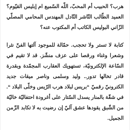
هرب؟ الحبيب أم المحبّ، اللّه السّميع ام إبليس القيّوم؟
العميد الطّالب النّاشر النّادل المهندس المحامي المصلّي
الزّاني البوليس الكاتب أم المكتوب عنه؟
كتابة لا تستر ولا تحجب. حمّالة للموجود آلتها الفنّ نثرا
وشعرا وغناء ورقصا على عزف منشّز. قد لا تقيم في
السّاعة الإلكترونيّة، تستهويك العقارب المجمّدة وبقدرة
قادر تخالها تدور.. وليد وسلمى وناصر ميقات جديد
الكترونيّ رقميّ “بريس لبلاد هرب الرّيس وخلّى البلاد “.
في شقّة بالمنار يسدل السّتار على أغرودة احتفاليّة خاليّة
من الشّبق يقودها عشق آليّ إن رضيت به لا تكابد الزّمن
الجميل.