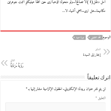
أمل دنقل(1 )لا تصالحْ!..ولو منحوك الذهبأترى حين أفقأ عينيكثم أثبت جوهرتين
مكانهما..هل ترى..؟هي أشياء لا…
الوسوم
محمّد الخليفي
نورة عبيد
السابق
إبحار إلى السيدة
التالي
رُؤْيَةٌ مُرْتَابَةٌ
اترك تعليقاً
لن يتم نشر عنوان بريدك الإلكتروني.
الحقول الإلزامية مشار إليها بـ
*
التعليق
*