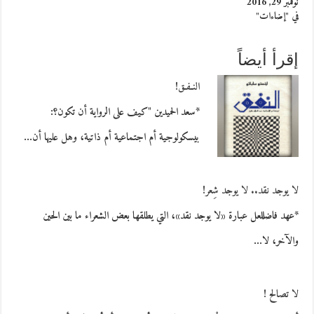
نوفمبر 29, 2016
في "إضاءات"
إقرأ أيضاً
النـفـق!
*سعد الحميدين "كيف على الرواية أن تكون؟:
بيسكولوجية أم اجتماعية أم ذاتية، وهل عليها أن…
لا يوجد نقد.. لا يوجد شِعر!
*عهد فاضللعل عبارة «لا يوجد نقد»، التي يطلقها بعض الشعراء ما بين الحين
والآخر، لا…
لا تصالح !