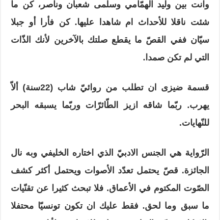
وانت بين وليد الهمّامي وسلمى شعبان وناصر، كن ما
شئت ناقلا للأحداث ام شاهدا عليها. كن فأرا أو جبلا
سيّان ففي القصّ ما يقطع صلتك بالآخرين لأنك الذّات
التي لم تكن صمدا.
قسمة ضيزى ان تطلب من روائيّ شاب (22سنة) ألاّ
يهرب. ربّما شاقه ازيز الطّائرّات وربّما يسبقه البحر
للنّهايات.
الرّواية هي الجنس الادبيّ الذي اختاره الخليفي وبه نال
الجائزة. قصّ يحتمل تعدّد الأصوات ويحتمل أكثر كشف
الصّوت المكتوم في الأعماق. فلا تبحث كثيرا عن تقنّيات
ما سبق وما لحق. فقط عليك ان تكون تونسيّا محتفلا