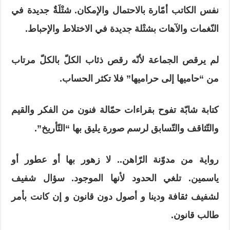
نفس الكاتب أمّارة بالاحتمال والإمكان. شتْلَةٌ جديدة في
النّغمات والآهات بشتْلة جديدة في الاختلاط والإحباط.
لم يرقص الجماعة لأنّه رقص ذئاب الكلّ بالكلّ مرتاب
من “حاميها إلى حراميها” فلا تكثر الحساب.
كتابة شابّة تفوح بقراءات حمّالة فنون من الفكر والقيم
والتّثاقف والتّسابق لرسم صورة يليق بها “التّأريخ”.
رواية من مدوّنة الرّاهن.. لا زهور بها أو عطور أو
ياسمين. تلغي الحدود لأنها الموجود. سؤال شفيف
لشفيف ثقافة ودينا و أصول دون قانون و إن كانت بأمر
طالب قانون.