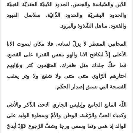
الدّين والسّياسة والجنس. الحدود الدّينيّة العقديّة الغيبيّة
والحدود البشريّة والحدود الذّاتيّة. سلاسل القيود
والقعود. مناهل الشّذوذ والبرود.
المحامي المنتظر لا يزلّ لسانه. فلا مكان لصوت الانا
الأعلى إلاّ ليكافح الانا والهو بنفس القدرة على القصع.
فما حكّ جلدك مثل ظفرك. المتهّمون كثر ونوّابهم
اختارهم الرّاوي مثنى مثنى ولا شفع ولا وتر يعقب
الفسحة التي تسبق إصدار الحكم.
اللّه المانع الجامع وإبليس الجاري الاحد، الذّكر والأنثى
وكمياء الحبّ والرّغبة، الوطن والأمّ وسطوة الوليد على
الوالد إذ همي ونما وسعى ورجا وشفّ الرّجوع عَوْدٌ أبديّ