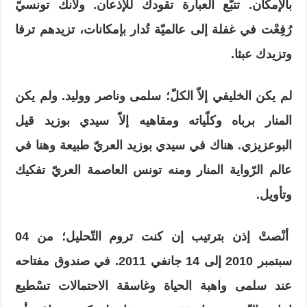
بالإمكان. تتبّع العبارة تقودك للإذعان. ولأنك تونسيّ
رُفِعْت في غفلة إلى عالميّة تُدار بإمكانات، تزيدهم ترفا
وتزيدك عبثا.
لم يكن الخليفي إلاّ الكلّ؛ سلمى وناصر ووليد. ولم يكن
المنار برباه وكلّياته ومقاهيه إلاّ سيدي بوزيد قيل
البوعزيزي. هناك في سيدي بوزيد العريّ طبيعة وهنا في
عالم الرّواية المنار ومنه تونس العاصمة العريّ تفكيك
وتأويل.
أنْصتْ إذن بترتيب إن كنت تروم التّحليل؛ من 04
سبتمبر 2010 إلى 14 جانفي 2011. في صندوق مفتاحه
عند سلمى واهبة الحياة وغاسقة الاحتمالات تسْطيع