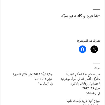
___
*
شاعرة و كاتبة تونسيّة
شارك هذا الموضوع:
مرتبط
هل تصطنع لجنة التحكيم الجدل؟
جائزة البوكر 2017 تعلن قائمتها القصيرة
«البوكر» تشعل النقاش حول موضوعية
فبراير 16, 2017
اختياراتها.. وعلاقتها بالناشرين
في "إضاءات"
فبراير 25, 2017
في "إضاءات"
جوائز أدبية عربية وأصداء عالمية