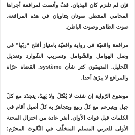
فإن لم تلنزم كان الهذيان. قفْ وأنصت لمرافعة أجراها
المحامي المنتظر. صوتان يتناوبان في هذه المرافعة.
صوت الظاهر وصوت الباطن.
مرافعة واقعيّة في رواية واقعيّة بامتياز أفلح “ربّها” في
وصل الهوامل والشّوامل وتسريب الشّوارد وتعديل
التّحليل. المتهمّون كثر شأن
système
. القضاة عرّاة
والمرافع لا يبرّئ أحدا.
موضوع الرّواية إن شئت لا يُقْتَلُ ولا يَبِيدُ، يتجدّد مع كلّ
جيل ويتبرعم مع كلّ ربيع ويتجاهرُ به كلّ أصيل أقام في
الكلمات قبل فوات الأوان. أنفر عادة من اختزال المحنة
الأولى للعربي المسلم المتخلّف في الثّالوث المحرّم؛