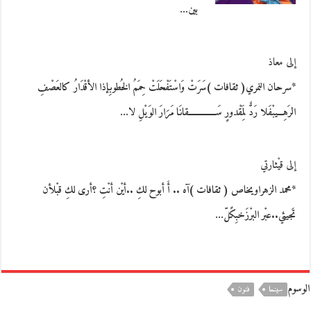
بين…
إلى معاذ
*سرحان النمري( ثقافات )سَرَتْ وَاسْتَفْحَلَتْ حِمَمُ الخُطوبِإذا الأقْدَارُ كالعَصْفِ
الرَهِـــيبْفَلا رَدٌّ لِمَقْدورٍ سَـــــــــــــقانَا مَرَارَ الوَيْلِ لا…
إلى قيْثارتي
*محمد الزهراويخاص ( ثقافات )آه .. أَ أبوح لكِ ..أيْن أنْتِ ؟أرى لكِ قبْلأن
تَجيئي..عبْر البرْزَخبِكًلّ…
الوسوم
سينما
فنون