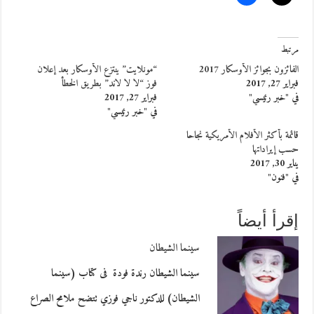
مرتبط
الفائزون بجوائز الأوسكار 2017
“مونلايت” ينتزع الأوسكار بعد إعلان
فبراير 27, 2017
فوز “لا لا لاند” بطريق الخطأ
في "خبر رئيسي"
فبراير 27, 2017
في "خبر رئيسي"
قائمة بأكثر الأفلام الأمريكية نجاحا
حسب إيراداتها
يناير 30, 2017
في "فنون"
إقرأ أيضاً
سينما الشيطان
سينما الشيطان رندة فودة فى كتاب (سينما
الشيطان) للدكتور ناجي فوزي تتضح ملامح الصراع