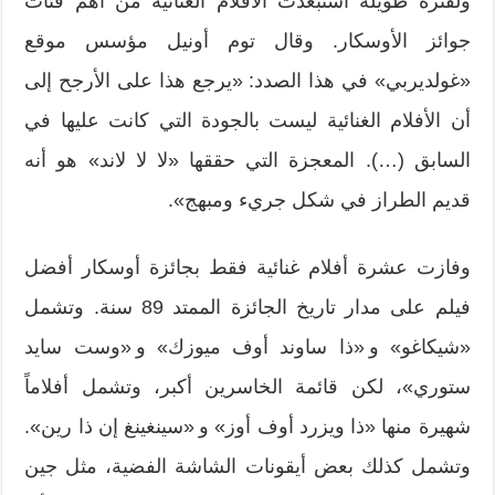
ولفترة طويلة استبعدت الأفلام الغنائية من أهم فئات
جوائز الأوسكار. وقال توم أونيل مؤسس موقع
«غولديربي» في هذا الصدد: «يرجع هذا على الأرجح إلى
أن الأفلام الغنائية ليست بالجودة التي كانت عليها في
السابق (…). المعجزة التي حققها «لا لا لاند» هو أنه
قديم الطراز في شكل جريء ومبهج».
وفازت عشرة أفلام غنائية فقط بجائزة أوسكار أفضل
فيلم على مدار تاريخ الجائزة الممتد 89 سنة. وتشمل
«شيكاغو» و «ذا ساوند أوف ميوزك» و «وست سايد
ستوري»، لكن قائمة الخاسرين أكبر، وتشمل أفلاماً
شهيرة منها «ذا ويزرد أوف أوز» و «سينغينغ إن ذا رين».
وتشمل كذلك بعض أيقونات الشاشة الفضية، مثل جين