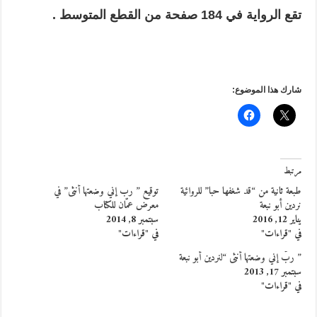
تقع الرواية في
184
صفحة من القطع المتوسط .
شارك هذا الموضوع:
مرتبط
طبعة ثانية من “قد شغفها حبا” للروائية
توقيع ” رب إني وضعتها أنثى” في
نردين أبو نبعة
معرض عمّان للكتاب
يناير 12, 2016
سبتمبر 8, 2014
في "قراءات"
في "قراءات"
” ربّ إني وضعتها أنثى “لنردين أبو نبعة
سبتمبر 17, 2013
في "قراءات"