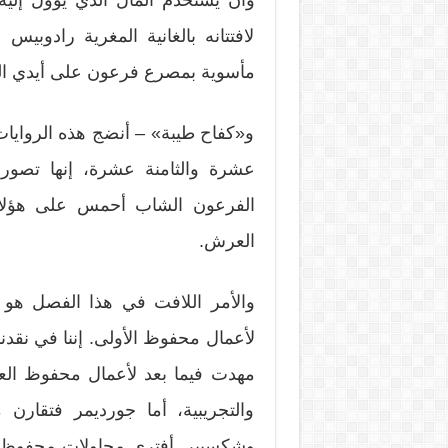
وأن يستخدم المال الذي يؤول إلي
لافتتانه بالغانية المغرية رادوبيس 
مأسوية بمصرع فرعون على أيدي الثو
و«كفاح طيبة» – أنضج هذه الروايات 
عشرة والثامنة عشرة، إنها تصور
الفرعون الشاب أحمس على هؤلاء
العرش.
والأمر اللافت في هذا الفصل هو ال
لأعمال محفوظ الأولى. إننا في نقدنا 
مهدت فيما بعد لأعمال محفوظ العظيم
والتجريبية، أما جورديمر فتقار
وشكسبير. أفترى محاولات محفوظ ال