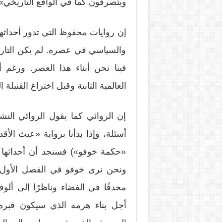
ويتصرفون كما في الواقع التاريخي»
إن روايات
محفوظ
التي تدور أحداثه
والسياسي في عصره. لم يكن التاريخ 
فينا نحن أبناء هذا العصر. ورغم أ
العالمية الثانية وقبل اختراع القنب
إن الروائي كما يقول الروائي التش
أسئلة، وإذا بدأنا برواية «عبث الأق
«حكمة خوفو») فسنجد أن أحداثها 
ونحن نرى خوفو في الفصل الأول 
محدقًا في الفضاء وناظرًا إلى ألو
أجل بناء هرمه الذي سيكون قبره و