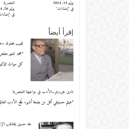
يوليو 15, 2014
العنصرية
في "إضاءات"
يوليو 26, 2014
في "إضاءا
إقرأ أيضاً
نجيب محفوظ «خاد
*محمد شعير نتفض
كل ميراث الذكور
نادين غورديمر..الأدب في مواجهة العنصرية
*هيثم حسينفي أقل من بضعة أشهر، فُجع الأدب العالمي
طه حسين يخاطب الإنجلي