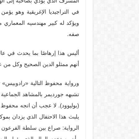
المسرف الذي يؤدي بصاحبه إلى اله
في التراجيديا الإغريقية وهو يؤمن 
ويؤكد له كبير مهندسيه المعماري م
صفه.
أليس هذا إرهاصًا بما يحدث في عالم
أنهم ممثلو الدين الصحيح وكل من عا
ورواية محفوظ التالية «رادوبيس» تب
تشبهه جورديمر بالمشاهد الجماعية الل
(بوليوود). لا عجب أن اتجه محفوظ في
يلبث هذا الاحتفال الذي يزدان بمو
الرواية: صراع بين سلطة الفرعون ا