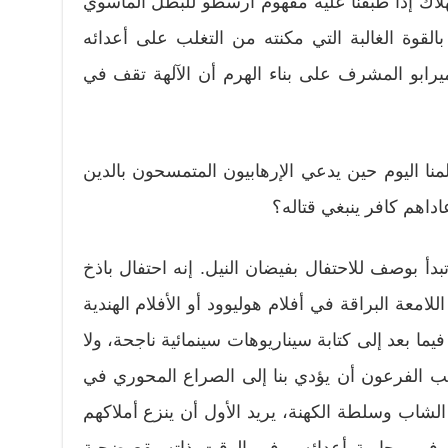
لاك إذا طبقنا عليه مفهوم أرسطو للبطل المأسوي
بالقوة الغالبة التي مكنته من التغلب على أعدائه
يرابو المشرف على بناء الهرم أن الآلهة تقف في
نا اليوم حين يدعي الإرهابيون المتمسحون بالدين
داهم كافر ينبغي قتاله؟
دأ بوصف للاحتفال بفيضان النيل. إنه احتفال باذخ
امعة البراقة في أفلام هوليوود أو الأفلام الهندية
ما بعد إلى كتابة سيناريوهات سينمائية ناجحة، ولا
كب الفرعون أن يؤدي بنا إلى الصراع المحوري في
لشاب وسلطة الكهنة، يريد الأول أن ينزع أملاكهم