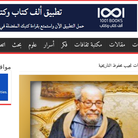
ات
مقالات
مكتبة ثقافات
فكر
أسرار
علوم
بحث
اتص
ات نجيب محفوظ التاريخية
مواق