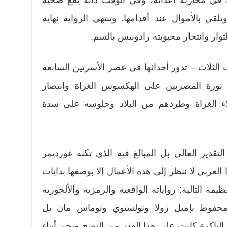
ه في محاربة أعدائه، وفي الوقت ذاته يقع ضحية
ويلقي بالأموال عند أقدامها. وتنتهي الرواية نهاية
ار وانتحار محبوبته رادوبيس بالسم.
الثلاث – تدور أحداثها في عصر الأسرتين السابعة
 ثورة المصريين على الهكسوس الغزاة وانتصار
 الغزاة وطردهم من البلاد وجلوسه على سدة
تقدير العالي بل المبالغ فيه الذي تكنه غورديمر
العربي لا ننظر إلى هذه الأعمال إلا بوصفها بدايات
ة التالية: رواياته الواقعية والرمزية والألجورية
ن محفوظ بإميل زولا وتولستوي وتوماس مان بل
باكرة كانت على هذا القدر من النضج ونحن أبناء