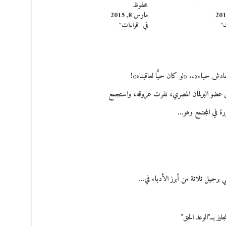
محفوظ
مارس 8, 2015
ت"
في "قراءات"
ش حياء».. «لو كان حيًّا لعاقبناه»!
 عضو البرلمان المصري، نفرت عروقه، واستجمع
ة في المجتمع وهو…
 برحيل ثلاثة من أبرز الأدباء في…
ز بــ"الوعد الحق"