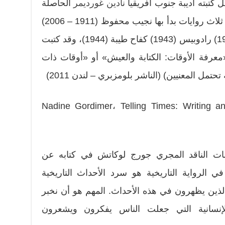
كتبته أديبة جنوب أفريقيا
نادين غورديمر
الحاصلة
على جائزة نوبل في 1991 عن أول ثلاث روايات بدأ بها نجيب محفوظ (1911 – 2006)
حياته الأدبية وهي: عبث الأقدار (1939) رادوبيس (1943) كفاح طيبة (1944)، وقد كتبت
معرفة الأوقات: الكتابة والعيش» أو «أوقات ذات
حتمل المعنيين) (الناشر بلومزبري – لندن 2011)
Nadine Gordimer، Telling Times: Writing a
لمات الناقد المجري جورج لوكاتش في كتابه عن
في الرواية التاريخية هو سرد الأحداث التاريخية
الذين يظهرون في هذه الأحداث. المهم هو أن نخبر
الإنسانية التي جعلت الناس يفكرون ويشعرون