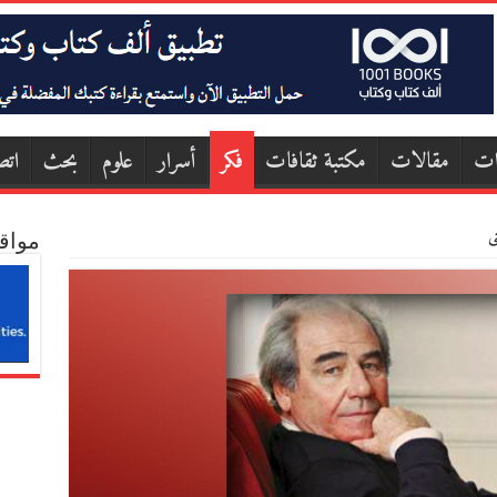
ات
مقالات
مكتبة ثقافات
فكر
أسرار
علوم
بحث
اتص
ى
مواق