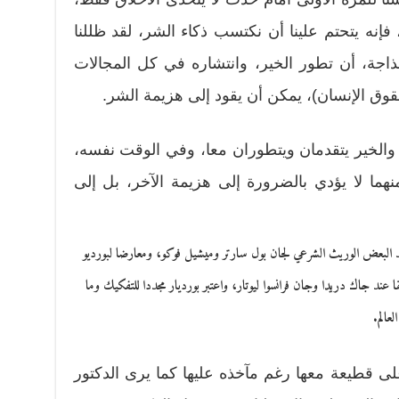
فإنه يتحتم علينا أن نكتسب ذكاء الشر، لقد ظللنا
ذاجة، أن تطور الخير، وانتشاره في كل المجالات
 حقوق الإنسان)، يمكن أن يقود إلى هزيمة الشر.
ر والخير يتقدمان ويتطوران معا، وفي الوقت نفسه،
نهما لا يؤدي بالضرورة إلى هزيمة الآخر، بل إلى
د البعض الوريث الشرعي لجان بول سارتر وميشيل فوكو، ومعارضا لبورديو
ا عند جاك دريدا وجان فرانسوا ليوتار، واعتبر بورديار مجددا للتفكيك وما
لعالم.
 قطيعة معها رغم مآخذه عليها كما يرى الدكتور