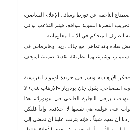
الاصطناع الناجمة عن تورط وسائل الإعلام المعاصرة
خريب النظرة السوية للواقع، فيتم التلاعب بوعي
ية الطرف المتحكم في الآلة المعلوماتية.
ض نقاده بأنه تماهى مع جاك دريدا وهابرماس في
سبتمبر، وشرعنتهما بطريقة نقدية ضمنية لموقف
كر الإرهاب» ونشر في جريدة لوموند الفرنسية
200، وترجمه حسونة المصباحي. يقول جان بودريار «الإرهاب شيء لا
استهدفت برجي التجارة العالمي في نيويورك، هذا
اب على عولمة هي نفسها لا أخلاقية. وإذاً فلنكن
ردنا أن نفهم شيئاً ، فإنه يترتب علينا أن نمضي إلى
فسنا للمرة الأولى أمام حدث لا يتحدى الأخلاق فقط،