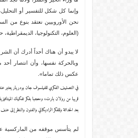
وإنما كل شكل للتفسير أو التحليل، 
نحن الأوروبيين نعتقد بنوع من الس
(العلوم، التكنولوجيا، الديمقراطية،
لا يبدو أن هناك أحداً أدرك أن الش
وبالحركة نفسها، وأن انتصار أحد م
عكس ذلك تماما».
في التصنيف الفكري للفيلسوف جان بودريار يعتبر عن
قريبا من رولان بارت، ومعجبا بفكر تفكيك الميتافيزيق
بعد الحداثة وللفكر الراديكالي والفنون والنظر إلى عنف ا
لم يتأسس موقفه من الماركسية على