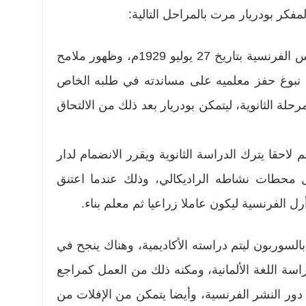
فكر بودريار مرت بالمراحل التالية:
– ولادة جان بودريار في مدينة ريمس الفرنسية بتاريخ 27 يوليو 1929م، وظهور ملامح
ية، نبوغ حفز معلميه على مساندته في طلبه الخاص
لة الثانوية، ليتمكن بودريار بعد ذلك من الالتحاق
 لاحقا يترك الدراسة الثانوية ويقرر الانضمام لدار
ول محطات نشاطه الراديكالي، وذلك عندما اعتنق
رل الفرنسية ليكون عاملا زراعيا ثم معلم بناء.
بالسوربون ليتم دراسته الأكاديمية، وهناك ينجح في
 اللغة الألمانية، ومكنه ذلك من العمل كمراجع
دور النشر الفرنسية، وأيضا يتمكن من الإفلات من