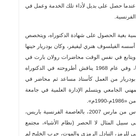
 عندما حصل على بديل لأداء تلك الخدمة وعمل في
لفرنسية.
رنسية بغية الحصول على شهادة الدكتوراه، ويتخصص
سسه الفيلسوف هنري ليفيفر، وكان بودريار حينها
ويتابع في نفس الوقت محاضرات رولان بارت في
المدرسة التطبيقية للدراسات العليا، وفي عام 1968 يناقش أطروحته في الدكتوراه
بودريار من العمل كأستاذ مساعد ثم محاضر في
مهني الجامعي ويتسلم الإدارة العلمية في جامعة
199م».
– قبل أن يتوفى بودريار في السادس من مارس 2007، بالعاصمة الفرنسية باريس،
 سبيل المثال لا الحصر (نظام الأشياء، مجتمع
سي للرمز، التبادل الرمزي والموت، حرب الخليج لم