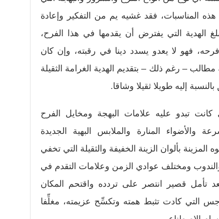
هذه المناسبات، فقد غشيه يم من التفكير وإعادة
لغ الهدية التي يفترض أن يقدمها في هذا الفرح،
رحه، فهو لا يعدو يسدد دينا في رقبته، وإن كان
الب – رغم ذلك – بتقديم الهدية الغرامة الثقيلة
النسبة إليه طويلا ثقيلا وشاقا.
كانت تبدو عليه علامات البهجة ومخايل الفرح
ة والأضواء المنارة والملابس البهية الجديدة
المزينة بألوان الزينة الخفيفة والثقيلة التي تخفي
والندوب ومختلف عوادي الزمن وعلامات التقدم في
بعد تأمل قصير انتصر على تردده واقتحم المكان
س التي كادت تثبط همته وتكسِّح عزيمته، مغلِّفا