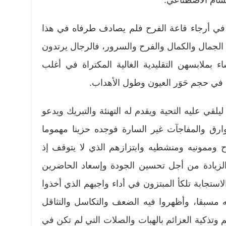
تسام الاصطناعي.
 في أرجاء قاعة الفرح فلم يصادف طرفاه في هذا
 الجمال والكمال والفرح والسرور، فالرجال يرتدون
ء بملابسهن التقليدية الغالية المكتراة في أغلب
ا في حجم حَوَر العيون وطول الأهداب.
ي عليه التحية ويقدم له التهنئة والتبريك ويدعو
ارق والمفاجآت غير السارة فوجده حزينا مهموما
وممونيه ومنشطيه وابتزازهم الذي لا يتوقف إذ
لزيادة من أجل تحسين الجودة وإسعاد الحاضرين
تجابة تلكأ المبتزون في أداء واجبهم الذي أخذوا
ه مسبقا، وأظهروا فيه الضعف والتكاسل والتثاقل
تذكية العزائم بالهبات والصلات التي لم تكن في