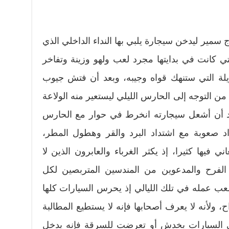
 سمير ليدخن سيجارة يلبي بها النداء الداخلي الذي
تي كانت في بدايتها مجرد لعب ولهو وزينة وتفاخر
طويلة التي ستنهك قواه وجيبه، وبعد أن فتش جيوب
ن التوجه إلى الحارس الليلي ليستعير منه الولاعة
د أن أشعل سيجارته انخرط في حوار مع الحارس
اد صعوبة مع اشتداد البرد والقر وهطول المطر،
 فيها كثيرا، إذ يكثر الغرباء والعابرون الذين لا
الفرح والمدعوين من المندسين المتربصين لكل
 عمله في تلك الليالي إذ يحرس السيارات كلها
ح، ولأنه لا يعرف أصحابها فإنه لا يستطيع المطالبة
ى السيارات بخدش أو تعرضت للسرقة فإنه يدخل