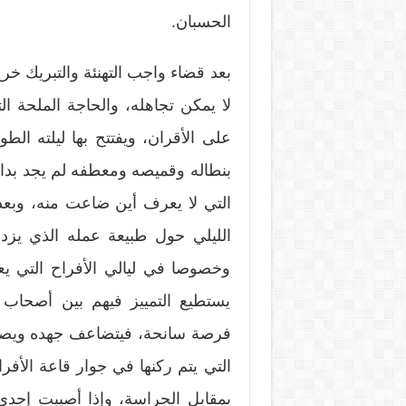
الحسبان.
بعد قضاء واجب التهنئة والتبريك خرج
لا يمكن تجاهله، والحاجة الملحة ال
على الأقران، ويفتتح بها ليلته ال
بنطاله وقميصه ومعطفه لم يجد بدا م
التي لا يعرف أين ضاعت منه، وبع
الليلي حول طبيعة عمله الذي يزد
وخصوصا في ليالي الأفراح التي يعاني
يستطيع التمييز فيهم بين أصحاب 
فرصة سانحة، فيتضاعف جهده ويصعب
التي يتم ركنها في جوار قاعة الأفرا
بمقابل الحراسة، وإذا أصيبت إحد