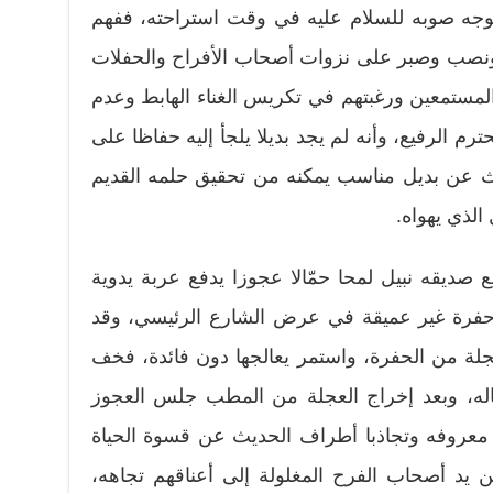
وجه صوبه للسلام عليه في وقت استراحته، ففهم
 ونصب وصبر على نزوات أصحاب الأفراح والحفلات
لمستمعين ورغبتهم في تكريس الغناء الهابط وعدم
رم الرفيع، وأنه لم يجد بديلا يلجأ إليه حفاظا على
حث عن بديل مناسب يمكنه من تحقيق حلمه القديم
الذي يهواه.
صديقه نبيل لمحا حمّالا عجوزا يدفع عربة يدوية
حفرة غير عميقة في عرض الشارع الرئيسي، وقد
لة من الحفرة، واستمر يعالجها دون فائدة، فخف
له، وبعد إخراج العجلة من المطب جلس العجوز
معروفه وتجاذبا أطراف الحديث عن قسوة الحياة
 يد أصحاب الفرح المغلولة إلى أعناقهم تجاهه،