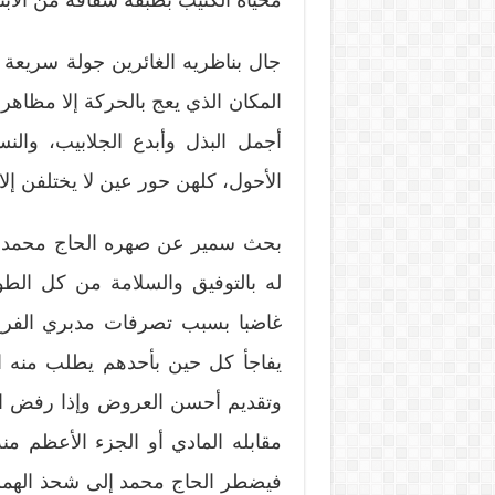
محياه الكئيب بطبقة شفافة من الاب
جال بناظريه الغائرين جولة سريعة
المكان الذي يعج بالحركة إلا مظاهر
أجمل البذل وأبدع الجلابيب، والنسا
الأحول، كلهن حور عين لا يختلفن إل
بحث سمير عن صهره الحاج محمد ليلق
له بالتوفيق والسلامة من كل الطو
غاضبا بسبب تصرفات مدبري الفرح 
يفاجأ كل حين بأحدهم يطلب منه ا
وتقديم أحسن العروض وإذا رفض الاس
مقابله المادي أو الجزء الأعظم من
فيضطر الحاج محمد إلى شحذ الهمم و