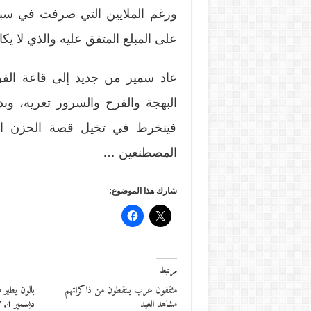
ورغم الملايين التي صرفت في سبي
على المبلغ المتفق عليه والذي لا يك
عاد سمير من جديد إلى قاعة الفر
البهجة والفرح والسرور تغريه، وبدأ
فينخرط في تخيل قصة الحزن الثاو
المصطنعين …
شارك هذا الموضوع:
مرتبط
مثقفون عرب يلتقطون من ذاكراتهم
بالون يطير 
مشاهد العيد
ديسمبر 4, 2017