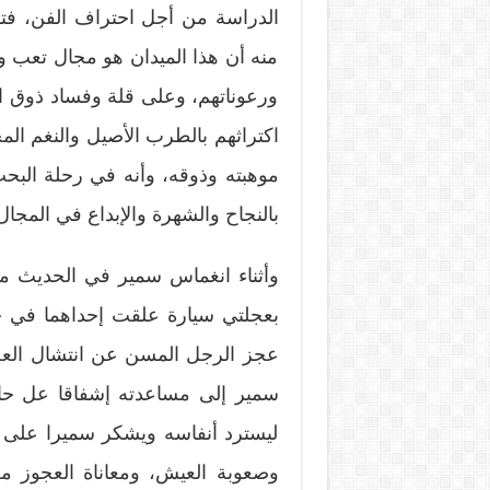
الدراسة من أجل احتراف الفن، فت
منه أن هذا الميدان هو مجال تعب
ورعوناتهم، وعلى قلة وفساد ذوق ا
اكتراثهم بالطرب الأصيل والنغم المحت
موهبته وذوقه، وأنه في رحلة الب
بالنجاح والشهرة والإبداع في المجال 
وأثناء انغماس سمير في الحديث مع 
بعجلتي سيارة علقت إحداهما في 
عجز الرجل المسن عن انتشال العج
سمير إلى مساعدته إشفاقا عل حا
ليسترد أنفاسه ويشكر سميرا على 
وصعوبة العيش، ومعاناة العجوز من