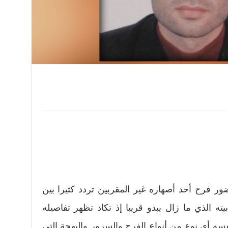
 فرح أحد أصهاره غير المقربين تردد كثيرا بين
يته الذي ما زال يبدو قريبا إذ تكاد تظهر تفاصيله
نفسه أي نوع من أنواع الفرح والسرور والبهجة التي