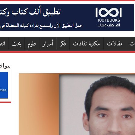
ات
مقالات
مكتبة ثقافات
فكر
أسرار
علوم
بحث
اتص
مواق