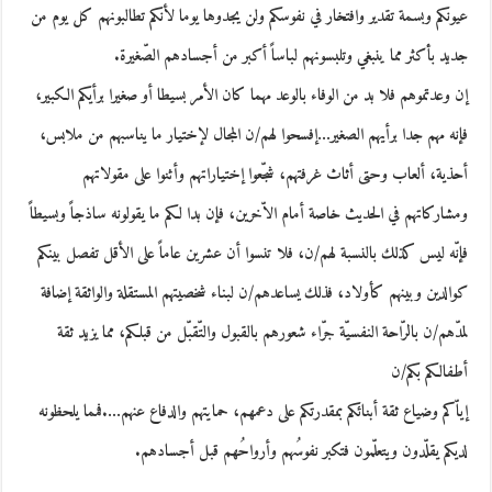
عيونكم وبسمة تقدير وافتخار في نفوسكم ولن يجدوها يوما لأنكم تطالبونهم كل يوم من
جديد بأكثر مما ينبغي وتلبسونهم لباساً أكبر من أجسادهم الصّغيرة.
إن وعدتموهم فلا بد من الوفاء بالوعد مهما كان الأمر بسيطا أو صغيرا برأيكم الكبير،
فإنه مهم جدا برأيهم الصغير…إفسحوا لهم/ن المجال لإختيار ما يناسبهم من ملابس،
أحذية، ألعاب وحتى أثاث غرفتهم، شجّعوا إختياراتهم وأثنوا على مقولاتهم
ومشاركاتهم في الحديث خاصة أمام الاّخرين، فإن بدا لكم ما يقولونه ساذجاً وبسيطاً
فإنّه ليس كذلك بالنسبة لهم/ن، فلا تنسوا أن عشرين عاماً على الأقل تفصل بينكم
كوالدين وبينهم كأولاد، فذلك يساعدهم/ن لبناء شخصيتهم المستقلة والواثقة إضافة
لمدّهم/ن بالرّاحة النفسيّة جرّاء شعورهم بالقبول والتّقبّل من قبلكم، مما يزيد ثقة
أطفالكم بكم/ن
إياّكم وضياع ثقة أبنائكم بمقدرتكم على دعمهم، حمايتهم والدفاع عنهم….فمما يلحظونه
لديكم يقلّدون ويتعلّمون فتكبر نفوسُهم وأرواحُهم قبل أجسادهم.