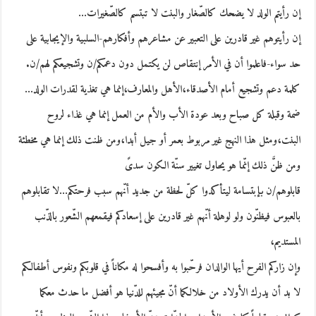
إن رأيتم الولد لا يضحك كالصّغار والبنت لا تبتسم كالصّغيرات…
إن رأيتوهم غير قادرين على التعبير عن مشاعرهم وأفكارهم-السلبية والإيجابية على
حد سواء-فاعلموا أن في الأمر إنتقاص لن يكتمل دون دعمكم/ن وتشجيعكم لهم/ن.
كلمة دعم وتشجيع أمام الأصدقاء،الأهل والمعارف،إنما هي تغذية لقدرات الولد…
ضمة وقبلة كل صباح وبعد عودة الأب والأم من العمل إنما هي غذاء لروح
البنت،ومثل هذا النهج غير مربوط بعمر أو جيل أبدا،ومن ظنت ذلك إنما هي مخطئة
ومن ظنَّ ذلك إنّما هو يحاول تغيير سنّة الكون سدىً
قابلوهم/ن بإبتسامة ليتأكدوا كلّ لحظة من جديد أنّهم سبب فرحتكم…لا تقابلوهم
بالعبوس فيظنّون ولو لوهلة أنّهم غير قادرين على إسعادكم فيقمعهم الشّعور بالذّنب
المستديم،
وإن زاركم الفرح أيها الوالدان فرحّبوا به وأفسحوا له مكاناً في قلوبكم ونفوس أطفالكم
لا بد أن يدرك الأولاد من خلالكما أنّ مجيئهم للدّنيا هو أفضل ما حدث معكما