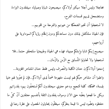
فعاجلا وليس اّجلا سيكبر أولادكم، سيصبحون شبابا وصبايا، سيفقدون البراءة
وستضمحل لديهم قسمات الفرح.
لا تستعجلوا أن تخبو الضحكة من عيونهم والفرحة من قلوبهم…
فإن الحياة ستتكفل بذلك دون مساعدتكم ودون إقحام رؤياكم السوداوية على
أرواحهم.
سيصبح إبنكم شابا وإبنتكم صبية، فهذه هي الحياة وطبيعتها ستتحقق حتما…فلا
تستعجلوا ولا تحاولوا التّسابق مع الزّمن والزّمان…
إمنحوا أولادكم/ن حنان الكلمة والتّصرف وليس فقط حنان المشاعر المخزونة…
واعلموا أن مشاعر حبّكم لهم ليست مفهومة ضمناً لدى أولادكم…فإن لم تعبّروا لهم عنها
بلمسة، ضحكة، كلمة تشجيع ودعم معنوي سيعتقدون أنكم تستخفّون بهم، بقدراتهم
وبكل ما نجحوا بتعلّمه حتى الان وسوف يفقدون الثقة بأنفسهم معتقدين أنّ كلّ ما
حفظوه وتعلّموه ليس ذا قيمة بنظركم، سيظلّون يحاولون الحصول على نظرة رضا في