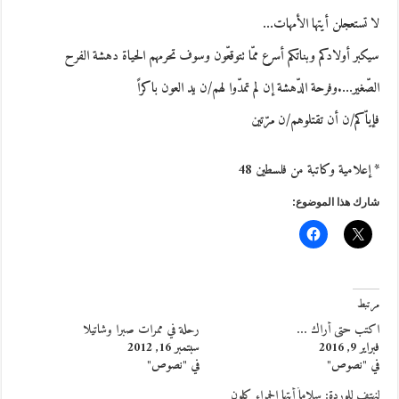
لا تستعجلن أيتها الأمهات…
سيكبر أولادكم وبناتكم أسرع ممّا تتوقعّون وسوف تحرمهم الحياة دهشة الفرح
الصّغير….وفرحة الدّهشة إن لم تمدّوا لهم/ن يد العون باكراً
فإياّكم/ن أن تقتلوهم/ن مرّتين
* إعلامية وكاتبة من فلسطين 48
شارك هذا الموضوع:
مرتبط
اكتب حتى أراك …
رحلة في ممرات صبرا وشاتيلا
فبراير 9, 2016
سبتمبر 16, 2012
في "نصوص"
في "نصوص"
لنهتف للوردة: سلاماً أيتها الحمراء كلون