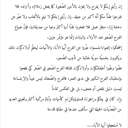
إن رأيتم إبنكم لا يفرح ولا يحزن بالأمور الصّغيرة كما يفعل زملاؤه وأترابه، فلا
تفرحوا ظنّاً منكم أنّه أكبر من جيله…إن رأيتم إبنتكم لا تهتم بالألعاب ولا تعبّر عن
دهشة إزاء منظر جميل فلا تفخروا ظنّا أنها أكثر وعيا من صديقاتها. فإنّ ضياع
الفرح الصّغير عند الأولاد والبنات إنّما هو مؤشّر حزين.
إضحكوا، إلعبوا،ابتسموا، عبّروا عن الفرح أيّها الاّباء والأمّهات ليتعلّم أولادكم/ن ذلك
ويكبرون بنفسيّة سويّة خالية من تأنيب الضّمير.
تعلّموا وعلّموا أطفالكم/ن وأولادكم/ن ثقافة الفرح الصّغير في الصّغر كي ينجحوا
بإستقبال الفرح الكبير على مدى العمر، فالفرح والضّحك ليس عيباً والإبتسامة
ليست دليل نقص أو ضعف، بل على العكس تماماً
وإن كان في بيتكم مراهق/ة فمسئوليتكن/م كأمهات واّباؤ مركّبة أكثر وتحوي العديد
من التّحدّيات الجميلة التي سأقف عندها في مقالة قادمة
لا تستعجلوا أيها الآباء….