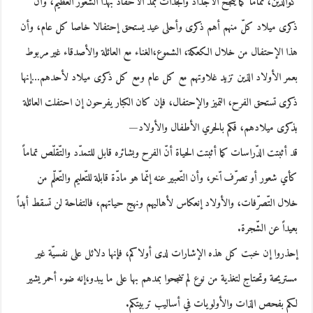
كوالدين، تماماً كما ينجح الأجداد والجدّات بمدّ الأحفاد بهذا الشّعور العظيم، وأنّ
ذكرى ميلاد كلّ منهم أهم ذكرى وأحلى عيد يستحق إحتفالا خاصا كل عام، وأن
هذا الإحتفال من خلال الكعكة، الشموع،الغناء مع العائلة والأصدقاء غير مربوط
بعمر الأولاد الذين تزيد غلاوتهم مع كل عام ومع كل ذكرى ميلاد لأحدهم…إنها
ذكرى تستحق الفرح، التميز والإحتفال، فإن كان الكبار يفرحون إن احتفلت العائلة
بذكرى ميلادهم، فكم بالحري الأطفال والأولاد—
قد أثبتت الدّراسات كما أثبتت الحياة أنّ الفرح وبشائره قابل للتمدّد والتّقلّص تماماً
كأي شعور أو تصرّف اّخر، وأن التّعبير عنه إنّما هو مادّة قابلة للتّعليم والتّعلّم من
خلال التّصرّفات، والأولاد إنعكاس لأهاليهم ونهج حياتهم، فالتفاحة لن تسقط أبداً
بعيداً عن الشّجرة.
إحذروا إن خبت كل هذه الإشارات لدى أولاكم، فإنها دلائل على نفسيّة غير
مستريحة وتحتاج لتغذية من نوع لم تنجحوا بمدهم بها على ما يبدو،إنه ضوء أحمر يشير
لكم بفحص الذات والأولويات في أساليب تربيتكم.