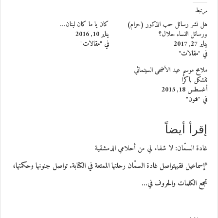
مرتبط
هل نشر رسائل حب الذكور (حرام)
كان يا ما كان لبنان…
ورسائل النساء حلال؟
يناير 10, 2016
يناير 27, 2017
في "مقالات"
في "مقالات"
ملامح موسم عيد الأضحى السينمائي
تتشكل باكرًا
أغسطس 18, 2015
في "فنون"
إقرأ أيضاً
غادة السمّان: لا شفاء لي من أحلامي الدمشقية
*إسماعيل فقيهتواصل غادة السمّان رحلتها الممتعة في الكتابة. تواصل جنونها وحكمتها،
تجمع الكلمات والحروف في…