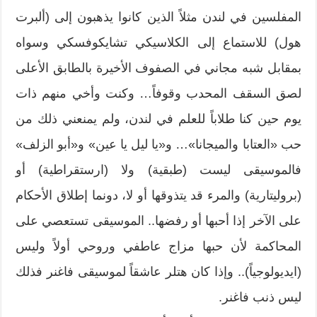
المفلسين في لندن مثلاً الذين كانوا يذهبون إلى (ألبرت
هول) للاستماع إلى الكلاسيكي تشايكوفسكي وسواه
بمقابل شبه مجاني في الصفوف الأخيرة بالطابق الأعلى
لصق السقف المحدب وقوفاً… وكنت وأخي منهم ذات
يوم حين كنا طلاباً للعلم في لندن، ولم يمنعني ذلك من
حب «العتابا والميجانا»… و«يا ليل يا عين» و«أبو الزلف»
فالموسيقى ليست (طبقية) ولا (ارستقراطية) أو
(بروليتارية) والمرء قد يتذوقها أو لا، دونما إطلاق الأحكام
على الآخر إذا أحبها أو رفضها.. الموسيقى تستعصي على
المحاكمة لأن حبها مزاج عاطفي وروحي أولاً وليس
(ايديولوجياً).. وإذا كان هتلر عاشقاً لموسيقى فاغنر فذلك
ليس ذنب فاغنر.