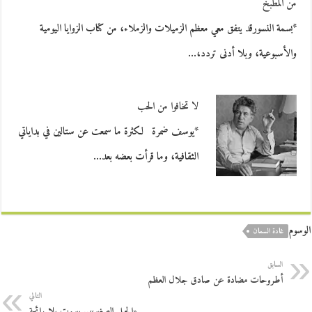
من المطبخ
*بسمة النسورقد يتفق معي معظم الزميلات والزملاء، من كتاب الزوايا اليومية
والأسبوعية، وبلا أدنى تردد،…
لا تخافوا من الحب
*يوسف ضمرة لكثرة ما سمعت عن ستالين في بداياتي
الثقافية، وما قرأت بعضه بعد…
الوسوم
غادة السمان
السابق
أطروحات مضادة عن صادق جلال العظم
التالي
«الجبل الصغير».. بيروت بلا رائحة