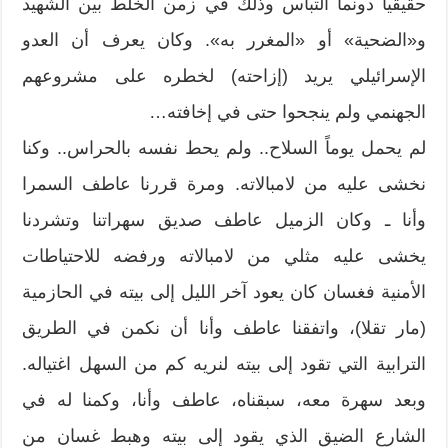
حقيقياً دونما التباس وذلك في زمن الخلط بين الشهيد
و«الضحية» أو «المغرر به». وكان يعرف أن العدو
الإسرائيلي يريد (إزاحته) لخطره على مشروعهم
الجهنمي ولم ينجحوا حتى في إخافته…
لم يحمل يوماً السلاح.. ولم يحط نفسه بالحراس.. وكنا
نخشى عليه من لامبالاته. ومرة قررنا عاطف السمرا
وأنا ـ وكان الزميل عاطف صديق سهراتنا وتشردنا
يخشى عليه مثلي من لامبالاته ورفضه للاحتياطات
الأمنية فغسان كان يعود آخر الليل إلى بيته في الحازمية
(مار تقلا)، واتفقنا عاطف وأنا أن نكمن في الطريق
الترابية التي تقود إلى بيته لنريه كم من السهل اغتياله.
وبعد سهرة معه، سبقناه، عاطف وأنا، وكمنا له في
الشارع الضيق الذي يقود إلى بيته وهبط غسان من