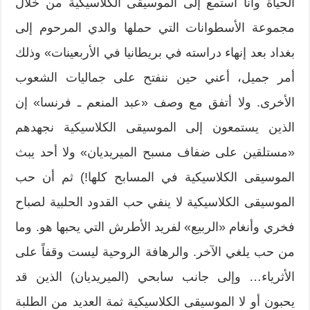
الحياة وأنا أستمع إلى الموسيقى الكلاسيكية من خلال
مجموعة الأسطوانات التي حملها والدي المرحوم إلى
بغداد بعد إنهاء دراسته في بريطانيا في الأربعينات» وذلك
أمر جميل، أعني حين ننفتح على جماليات الشعوب
الأخرى. ولا أتفق مع وصف «عبد المنعم ـ فرنسا» إن
الذين يستمعون إلى الموسيقى الكلاسيكية نجهدهم
«مستلقين على ضفاف مسبح الميريديان» ولا أحد يبث
الموسيقى الكلاسيكية في المسابح كلها!) ثم أن حب
الموسيقى الكلاسيكية لا ينفي حب القدود الحلبية لصباح
فخري وأنغام «الربيع» لفريد الأطرش التي يحبها هو. وما
من حب يلغي الآخر. والرهافة الروحية ليست وقفاً على
الأثرياء… وإلى جانب سابحي (الميريديان) الذين قد
يحبون أو لا الموسيقى الكلاسيكية ثمة العديد من الطلبة