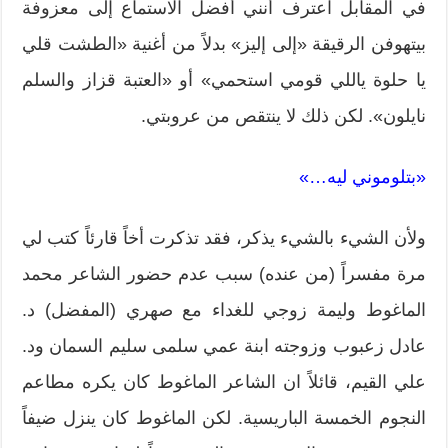
في المقابل اعترف أنني أفضل الاستماع إلى معزوفة
بيتهوفن الرقيقة «إلى إليز» بدلاً من أغنية «الطشت قلي
يا حلوة ياللي قومي استحمي» أو «العتبة قزاز والسلم
نايلون». لكن ذلك لا ينتقص من عروبتي.
«بتلوموني ليه…»
ولأن الشيء بالشيء يذكر، فقد تذكرت أخاً قارئاً كتب لي
مرة مفسراً (من عنده) سبب عدم حضور الشاعر محمد
الماغوط وليمة زوجي للغداء مع صهري (المفضل) د.
عادل زعبوب وزوجته ابنة عمي سلمى سليم السمان ود.
علي القيم، قائلاً ان الشاعر الماغوط كان يكره مطاعم
النجوم الخمسة الباريسية. لكن الماغوط كان ينزل ضيفاً