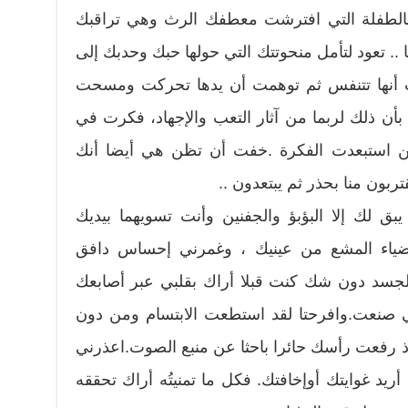
اء،بالطفلة التي افترشت معطفك الرث وهي تراقبك
 تعود لتأمل منحوتتك التي حولها حبك وحدبك إلى
َ أنها تتنفس ثم توهمت أن يدها تحركت ومسحت
ن ذلك لربما من آثار التعب والإجهاد، فكرت في
كن استبعدت الفكرة .خفت أن تظن هي أيضا أنك
ربون منا بحذر ثم يبتعدون ..
بق لك إلا البؤبؤ والجفنين وأنت تسويهما بيديك
الضياء المشع من عينيك ، وغمرني إحساس دافق
الجسد دون شك كنت قبلا أراك بقلبي عبر أصابعك
 صنعت.وافرحتا لقد استطعت الابتسام ومن دون
إذ رفعت رأسك حائرا باحثا عن منبع الصوت.اعذرني
أريد غوايتك أوإخافتك. فكل ما تمنيتُه أراك تحققه