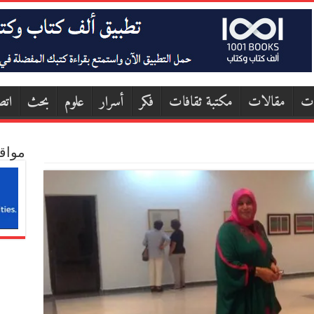
ات
مقالات
مكتبة ثقافات
فكر
أسرار
علوم
بحث
اتص
مواق