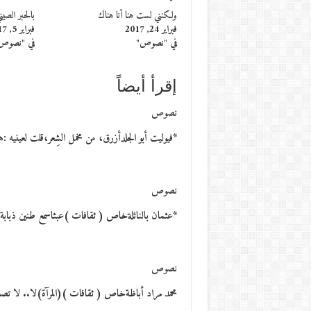
ولكنني لست هنا أنا هناك
بالحبر الصي
فبراير 24, 2017
فبراير 5, 2017
في "نصوص"
في "نصوص
إقرأ أيضاً
نصوص
*فيوليت أبو الجلدأزرق، من مخمل الشِعر،قلت لعينيه :
نصوص
*عثمان بالنائلةخاص ( ثقافات )عبثاسمع طنين ذبابة. ا
نصوص
محمد مراد أباظةخاص ( ثقافات )(المرآة)لا.. لا تصدِّق..ذ