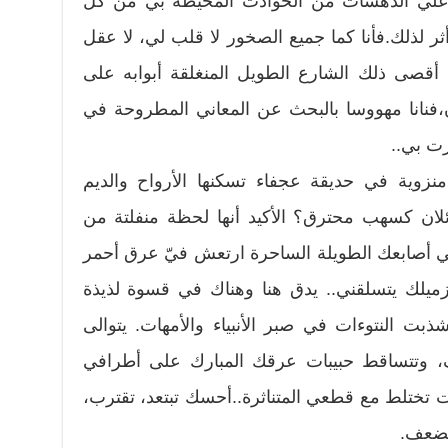
لى علي الدهشات من الحوادث المحيطة بي من كل
 لذلك.فأنا كما جميع الصخور لا قلب لي، لا عقل
 أقصى ذلك الشارع الطويل المنغلقة أبوابه على
نانا مهووسا بالبحث عن المعاني المطروحة في
ت بي..
زوية في حديقة عجفاء تسكنها الأرواح والديم
ائلان كسهب محترق؟ الأكيد أنها لحظة منفلتة من
ي أصابعك الطويلة الساحرة ارتعش فيّ عرق أحمر
يلك يتسلقني.. يدق هنا وهناك في قسوة لذيذة
بت النتوءات في صبر الأنبياء والأمهات. يتوالى
وتتساقط حبيبات عرقك المبارك على أطرافي
 تختلط مع قطعي المتناثرة..أحسك تبتعد، تقترب،
لضعف.