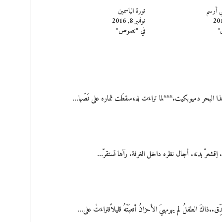
ني أرسم
ثورة الياسمين
نوفمبر 8, 2016
"
في "نصوص"
هذا البحر دميوبكيت.***لما تراءَت له،سقطَت ثماره على نَصّها…
ِقشعرّ بدنه. أجال نظره داخل الغرفة. رآها تستقرّ…
اكَ الطفلُ لم يهرمهيَ الأحزانُ أتعبَتْهُ قليلاًفتراءَتْ على…