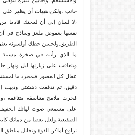
والاستسلام. وأحايين كثيرة تتوا
جانب .ولكن،هيهات أن يظهر علي أثر
،لا لسان إلى أن لمحتك قادما من
نفسها بغموض ملغز وساذج في آن،ف
الطريق.ولحسن حظك أولسوئه تعثر
ما الذي رأيته في صخرة مسننة من
ويتعاقب على زيارتها ليل ونهار ح
عقال كل العصور فبمجرد ما لمستن
دقيق. ثم تدفقت دهشتي ودبيب إزم
فجرت ملامح متناسقة متناغمة ،وشذ
على مسمعي صوت لهاثك الخفيف، 
الصقيعية.ولعل بعضا من دمائك كانت
تراوغ أماكن القوة وتخاتل مناطق ا