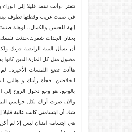
تتعثر ،وأنت تبتعد قليلا إلى الور
في صمت غريب وقطتها تطوف بيننا ..
إلهة للحسن والكمال…لوهلة ظننت
بحنان الجدات شعرك.حدثت نفسك بأ
أن تسأل البنية الرابضة قربك ول
مخبول مثل كل المارة الذين كانوا يقت
هاأنت تضع اللمسات الأخيرة.. لم ي
الخلاقتين. فجأة رأيتك و هالني 
بالوجع، هو وجع دخول الروح إلى 
والآن صرت أراك بكل حواسي التي
شك أن ابتسامتي كانت عالية قليلا 
هي ابتسامة امتنان ليس إلا لم أكن 