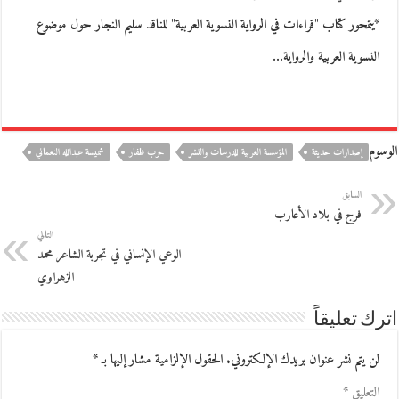
*يتمحور كتاب "قراءات في الرواية النسوية العربية" للناقد سليم النجار حول موضوع
النسوية العربية والرواية…
الوسوم
إصدارات حديثة
المؤسسة العربية للدرسات والنشر
حرب ظفار
شميسة عبدالله النعماني
السابق
فرج في بلاد الأعارب
التالي
الوعي الإنساني في تجربة الشاعر محمد
الزهراوي
اترك تعليقاً
لن يتم نشر عنوان بريدك الإلكتروني.
الحقول الإلزامية مشار إليها بـ
*
التعليق
*