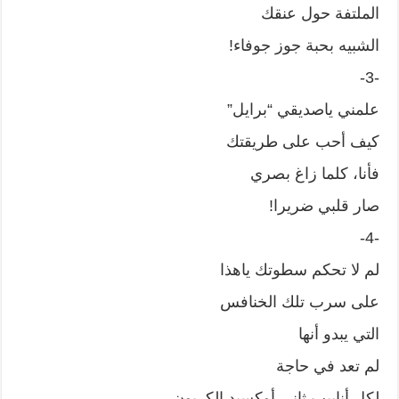
الملتفة حول عنقك
الشبيه بحبة جوز جوفاء!
-3-
علمني ياصديقي “برايل”
كيف أحب على طريقتك
فأنا، كلما زاغ بصري
صار قلبي ضريرا!
-4-
لم لا تحكم سطوتك ياهذا
على سرب تلك الخنافس
التي يبدو أنها
لم تعد في حاجة
لكل أنابيب ثاني أوكسبد الكربون