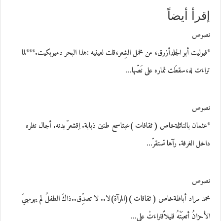
إقرأ أيضاً
نصوص
*فيوليت أبو الجلدأزرق، من مخمل الشِعر،قلت لعينيه :هذا البحر دميوبكيت.***لما
تراءَت له،سقطَت ثماره على نَصّها…
نصوص
*عثمان بالنائلةخاص ( ثقافات )عبثاسمع طنين ذبابة. اِقشعرّ بدنه. أجال نظره
داخل الغرفة. رآها تستقرّ…
نصوص
محمد مراد أباظةخاص ( ثقافات )(المرآة)لا.. لا تصدِّق..ذاكَ الطفلُ لم يهرمهيَ
الأحزانُ أتعبَتْهُ قليلاًفتراءَتْ على…