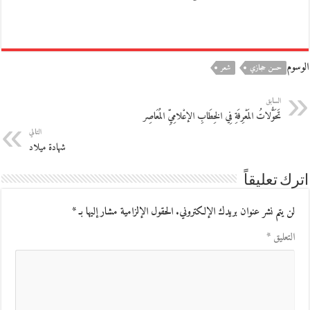
الوسوم
حسن حجازي
شعر
السابق
تَحَوُّلاتُ المَعْرِفَةِ فِي الخِطَابِ الإعْلامِيِّ المُعَاصِر
التالي
شهادة ميلاد
اترك تعليقاً
لن يتم نشر عنوان بريدك الإلكتروني.
الحقول الإلزامية مشار إليها بـ
*
التعليق
*