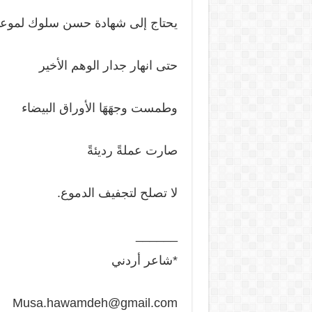
يحتاج إلى شهادة حسن سلوك لموعد 
حتى انهار جدار الوهم الأخير
وطمست وجهَهَا الأوراق البيضاء
صارت عملةً رديئةً
لا تصلح لتجفيف الدموع.
______
*شاعر أردني
Musa.hawamdeh@gmail.com