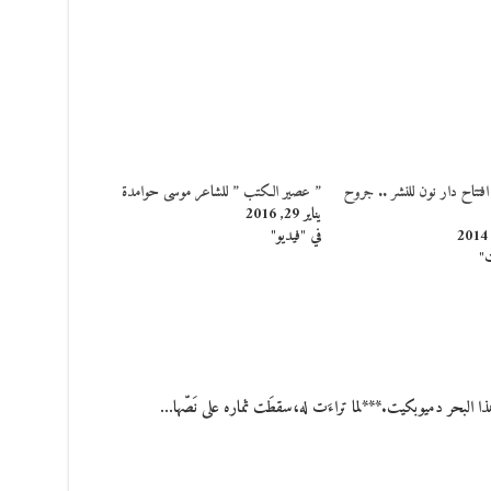
فتتاح دار نون للنشر .. جروح
” عصير الكتب ” للشاعر موسى حوامدة
يناير 29, 2016
في "فيديو"
ت"
هذا البحر دميوبكيت.***لما تراءَت له،سقطَت ثماره على نَصّها…