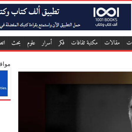
ات
مقالات
مكتبة ثقافات
فكر
أسرار
علوم
بحث
اتص
مواق