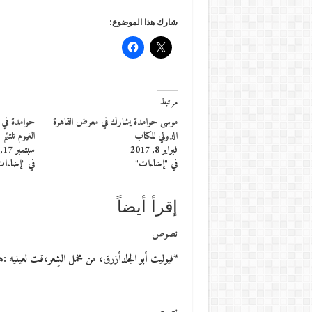
شارك هذا الموضوع:
مرتبط
موسى حوامدة يشارك في معرض القاهرة
حوامدة في ا
الدولي للكتاب
الغيوم تلتئم
فبراير 8, 2017
سبتمبر 17, 2014
في "إضاءات"
في "إضاءا
إقرأ أيضاً
نصوص
*فيوليت أبو الجلدأزرق، من مخمل الشِعر،قلت لعينيه :