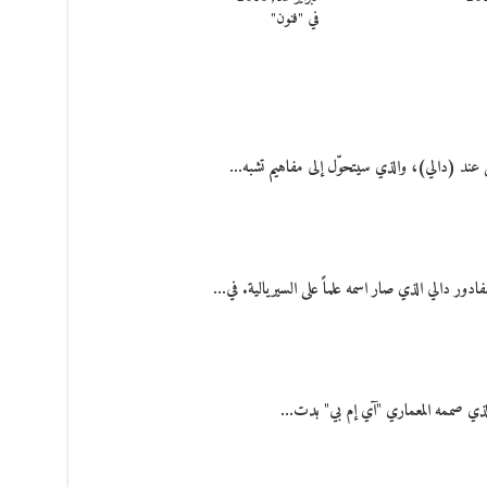
في "فنون"
ند (دالي)، والذي سيتحوّل إلى مفاهيم تشبه…
ادور دالي الذي صار اسمه علماً على السيريالية. في…
 الذي صممه المعماري "آي إم بي" بدت…