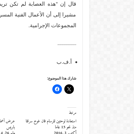
قال إن “هذه العصابة لم تكن تري
مشيرا إلى أن الأعمال الفنية المس
المجموعات الإجرامية.
_________
أ.ف.ب
شارك هذا الموضوع:
مرتبط
استعادة لوحتين للرسام فان غوخ سرقتا
عرض أعمال ب
منذ نحو 15 عاما
باريس
أكتوبر 3, 2016
مايو 26, 2014