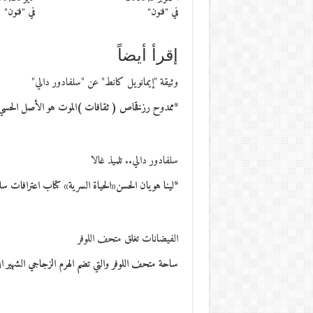
في "فنون"
في "فنون"
إقرأ أيضاً
وثيقة "إيمانويل كانط" عن "سلفادور دالي"
*ممدوح رزقخاص ( ثقافات )الموت هو الأصل الحسي ع
سلفادور دالي.. تلميذ غالا
*لينا هويان الحسن«الحياة السرية» كتاب اعترافات سلف
الفيضانات تغلق متحف اللوفر
ساحة متحف اللوفر والتي تضم الهرم الزجاجي الشهير