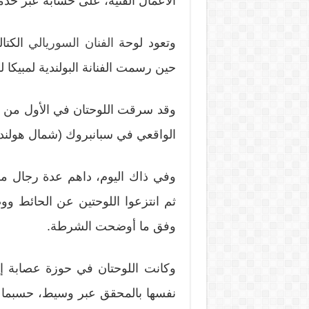
الأعمال الفنية، على حسابه عبر خدم
وتعود لوحة
الفنان السوريالي
حين رسمت الفنانة البولندية لمبيكا لوحتها سنة 1929 تحت 
وقد سرقت اللوحتان في الأول من مايو 2009 في وضح الن
الواقعي في سبانبروك (شمال هولندا
وفي ذاك اليوم، داهم عدة رجال مقن
ثم انتزعوا اللوحتين عن الحائط وو
وفق ما أوضحت الشرطة.
وكانت اللوحتان في حوزة عصابة إ
نفسها بالمحقق عبر وسيط، حسبما ص