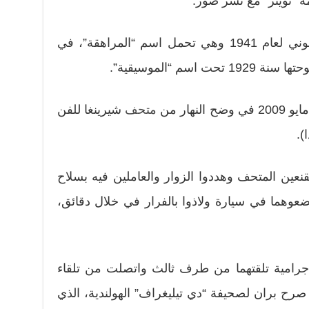
ة “تويتر” مع نشر صور.
الكتالوني لعام 1941 وهي تحمل اسم “المراهقة”، في
اسم “الموسيقية”.
هار من
متحف
شيرينغا للفن
).
عين المتحف وهددوا الزوار والعاملين فيه بسلاح
ضعوهما في سيارة ولاذوا بالفرار في خلال دقائق،
جرامية تلقتهما من طرف ثالث واتصلت من تلقاء
رح بران لصحيفة “دي تيليغراف” الهولندية، الذي