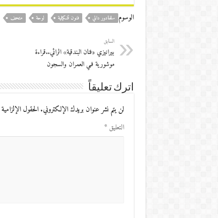
الوسوم
سلفادور دالي
فنون تشكيلية
لوحة
متحف
السابق
بيرانيزي «فنان البندقية» الرائي..قراءة
موشورية فـي العمران والسجون
اترك تعليقاً
لن يتم نشر عنوان بريدك الإلكتروني.
الحقول الإلزامية 
التعليق
*