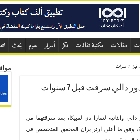
ات
مقالات
مكتبة ثقافات
فكر
أسرار
علوم
بحث
اتص
7 سنوات
مواق
دالي سرقت قبل 7 سنوات
ر
دالي
والثانية لتمارا دي لمبيكا، بعد سرقتهما من
متحف في شمال هولندا سنة 2009، وفق ما أعلن آرثر بران المحقق المتخصص في