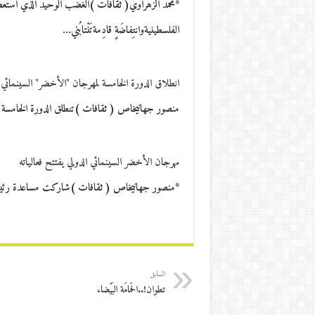
*محمد الزهراوي( ثقافات )الغضَب الوَحيد الذي اسْتعْصى عَل
الفلسطينيةوانتِفاضَةٍ قادِمةتَنْتابُني…
انطلاق الدورة الخامسة لمهرجان "الأخضر" السينمائي ا
منصور جهانيخاص ( ثقافات )تنطلق الدورة الخامسة ل
مهرجان الأخضر السينمائي الدولي يفتتح فعالياته
*منصور جهانیخاص ( ثقافات )شاركت مساعدة رئيس ال
السابق
تطوان!..الحَمامَة البَيْضاء