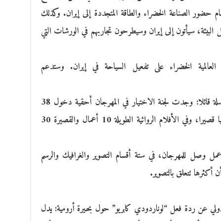
م حضور الصناعة الخضراء والطاقة المتجددة إلى إيران. وكذلك
ل البيئة، سيأتون إلى إيران وسيطرحون تجاربهم في الورشات التي
 العالمية الخضراء على تفعيل السياحة في إيران. وستدعم
وأشار مدير المهرجان إلى عدد النتاجات المرسلة قائلا: وجدت لجنة الاختيار في المهرجان أحقية دخول 38
عملا انيميشن، و12 وثائقيا طويلا و20 وثائقيا قصيرا، وفي الأفلام الروائية الطويلة 10 أعمال والقصيرة 30
ل عن الفنون البصرية: من بين 1500 عمل وصل للمهرجان، في ستة أقسام التصوير والغرافيك والرسم
ن أكثرها تتعلق بالتصوير.
ولي عن ردة فعل “لوناردودي كابريو” حول بحيرة أرومية: يدل