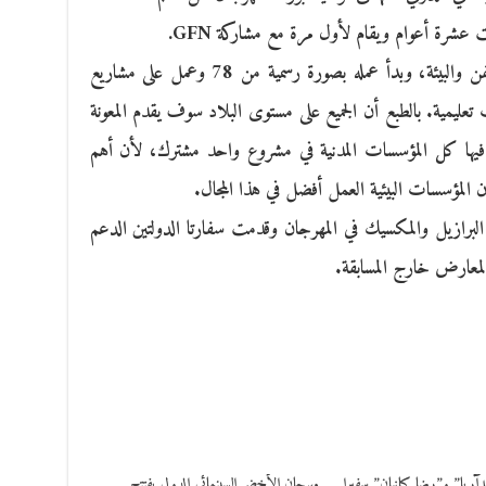
لت عشرة أعوام ويقام لأول مرة مع مشاركة GFN.
وأضاف: تعمل GFN بصورة محترفة على الفن والبيئة، وبدأ عمله بصورة رسمية من 78 وعمل على مشاريع
 تعليمية. بالطبع أن الجميع على مستوى البلاد سوف يقدم المعونة
رك فيها كل المؤسسات المدنية في مشروع واحد مشترك، لأن أهم
ن المؤسسات البيئية العمل أفضل في هذا المجال.
لبرازيل والمكسيك في المهرجان وقدمت سفارتا الدولتين الدعم
معارض خارج المسابقة.
آريا” و”رضا كيانيان” سفيرا
مهرجان الأخضر السينمائي الدولي يفتتح