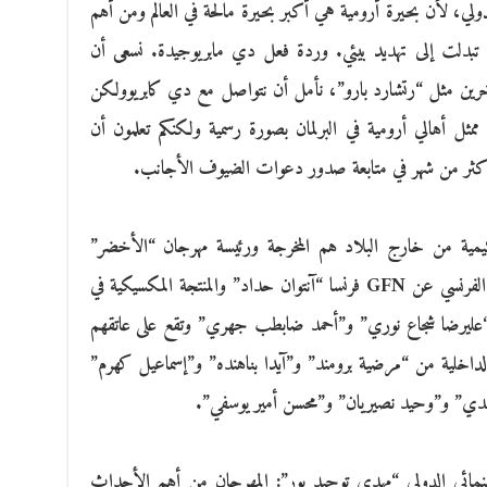
دولي، لأن بحيرة أرومية هي أكبر بحيرة مالحة في العالم ومن أهم
اة تبدلت إلى تهديد بيئي. وردة فعل دي مابريوجيدة. نسعى أن
خرين مثل “رتشارد بارو”، نأمل أن نتواصل مع دي كابريوولكن
مثل أهالي أرومية في البرلمان بصورة رسمية ولكنكم تعلمون أن
 لأكثر من شهر في متابعة صدور دعوات الضيوف الأجانب.
كيمية من خارج البلاد هم المخرجة ورئيسة مهرجان “الأخضر”
الدولي برلين “نيكولاي ألريش نيمان” والمنتج الفرنسي عن GFN فرنسا “آنتوان حداد” والمنتجة المكسيكية في
يون “عليرضا شجاع نوري” و”أحمد ضابطب جهري” وتقع على عاتقهم
الداخلية من “مرضية برومند” و”آيدا بناهنده” و”إسماعيل كهرم”
دي” و”وحيد نصيريان” و”محسن أمير يوسفي”.
سينمائي الدولي “مهدی توحيد بور”: المهرجان من أهم الأحداث