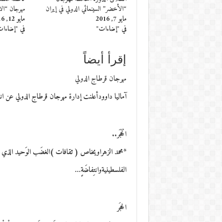
“الأخضر” السينمائي الدولي في إيران
مهرجان “ال
مايو 7, 2016
مايو 12, 2016
في "إضاءات"
في "إضاءا
إقرأ أيضاً
مهرجان قرطاج الدولي
آماليا داوودأعلنت إدارة مهرجان قرطاج الدولي عن انطلاق الدورة 51 يوم
الْحَجَر..
*محمد الزهراويخاص ( ثقافات )الغضَب الوَحيد الذي اسْتعْصى
الفلسطينيةوانتِفاضَةٍ…
الحجَر