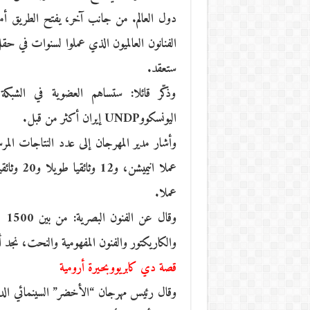
دول العالم. من جانب آخر، يفتح الطريق أما
الفنانون العالميون الذي عملوا لسنوات في حق
ستعقد.
وذكّر قائلا: ستساهم العضوية في الشبكة
اليونسكووUNDP إيران أكثر من قبل.
عملا.
وقا
والكاريكتور والفنون المفهومية والنحت، نجد أ
قصة دي كابريووبحيرة أرومية
وقال رئيس مهرجان “الأخضر” السينمائي الد