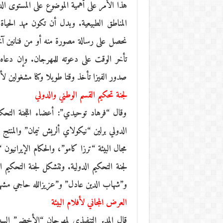
هذا الأمر على أهمية الموضوع على المستوى ال
المناطق الطبيعية. وبدل أن تكون مهد الحي
نحصل على رسالة مصورة منه أو من فنانين آ
تأخر الوقت على دعوته للمهرجان. وإن دعاه م
صدور الفيزا تأخذ وقتا طويلا وكنا مشغولين
لجنة تحكيم القسم الوطني والدولي
وقال “فرهاد توحيدي”: أعضاء اللجنة التح
مجال البيئة “ترزا كامو”، والحكام الإيران
لجنة التحكيم الدولية. وتتشكل لجنة التحكيم 
و”شهاب الدين عادل” و”عزيزالله حاجي مشه
العرض المجاني لأفلام البيئة
قال المدير التنفيذي لمهرجان “الأخضر” ال