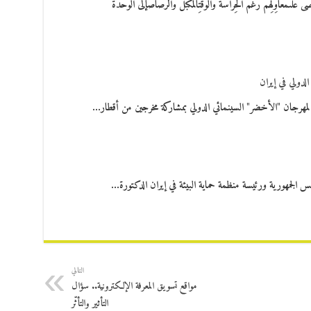
ىمَعاوِلِهم رغْم الحِراسَة والوقْتِالمُكبّل والرّصاصإلى الوحْدة
لدولي في إيران
مهرجان "الأخضر" السينمائي الدولي بمشاركة مخرجين من أقطار…
جمهورية ورئيسة منظمة حماية البيئة في إيران الدكتورة…
التالي
مواقع تسويق المعرفة الإلكترونية.. سؤال
التأثير والتأثّر