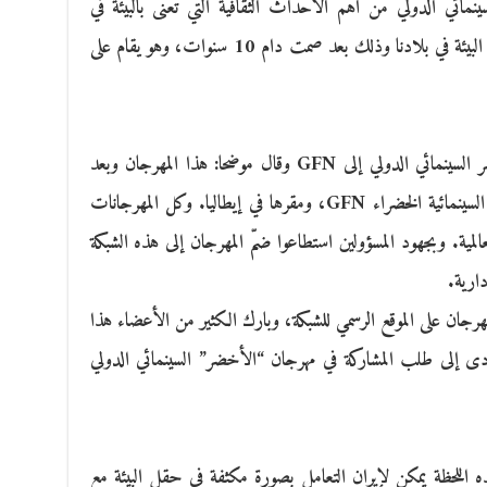
مائي الدولي من أهم الاحداث الثقافية التي تعنى بالبيئة في
المنطقة وهو حدث مهم في ثقافة الحفاظ على البيئة في بلادنا وذلك بعد صمت دام 10 سنوات، وهو يقام على
وأشار توحيدي إلى انضمام مهرجان “الأخضر السينمائي الدولي إلى GFN وقال موضحا: هذا المهرجان وبعد
جهد عشرة أعوام، انضم إلى الشبكة العالمية السينمائية الخضراء GFN، ومقرها في إيطاليا. وكل المهرجانات
المية. وبجهود المسؤولين استطاعوا ضمّ المهرجان إلى هذه الشبكة
دارية.
رجان على الموقع الرسمي للشبكة، وبارك الكثير من الأعضاء هذا
أدى إلى طلب المشاركة في مهرجان “الأخضر” السينمائي الدولي
للحظة يمكن لإيران التعامل بصورة مكثفة في حقل البيئة مع