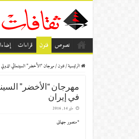
نصوص
فنون
قراءات
إضاء
الرئيسية
/
فنون
/
مهرجان “الأخضر” السينمائي الدولي 
مهرجان “الأخضر” السين
في إيران
مايو 14, 2016
*منصور جهانى