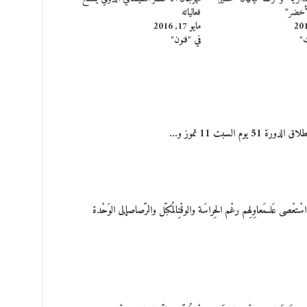
أخضر”
فعالياته
مايو 17, 2016
ت"
في "فنون"
 السبت 11 تموز و…
 عَلىمَعاوِلِهم رغْم الحِراسَة والوقْتِالمُكبّل والرّصاصإلى الوَحْدة