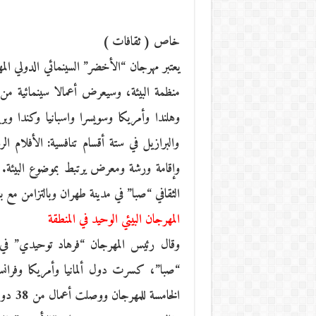
خاص ( ثقافات )
يعتبر مهرجان “الأخضر” السينمائي الدولي ال
منظمة البيئة، وسيعرض أعمالا سينمائية من عد
وهلندا وأمريكا وسويسرا واسبانيا وكندا وبريطا
والبرازيل في ستة أقسام تنافسية: الأفلام الرو
الثقافي “صبا” في مدينة طهران وبالتزامن مع بق
المهرجان البيئي الوحيد في المنطقة
وقال رئيس المهرجان “فرهاد توحيدي” في مؤ
“صبا”، كسرت دول ألمانيا وأمريكا وفرانسا و
الخامسة للمهرجان ووصلت أعمال من 38 دولة تتعلق بالبيئة إلى الأمانة العامة.