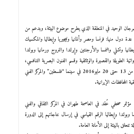
مهرجان الوحيد في المنطقة الذي يطرح موضوع البيئة، وبدعم من
ة دول منها: فرنسا ومصر وألمانيا ونيجيريا وإيطاليا والمكسيك
نيا وتشلي والنمسا والأرجنتين وإيرلندا والنروج ورمانيا وبولندا
ائية الطويلة والقصيرة والوثائقية وقسم الفنون البصرية التنافسي،
وإقامة ورشة ومعرض يرتبط بموضوع البيئة. من 13 حتى 20 مايو2016 في سينما “فلسطين” والمركز الفني
ية المحافظات الإيرانية.
تمر صحفي عُقد في العاصمة طهران في المركز الثقافي والفني
بولندا وإيطاليا الرقم القياسي في إرسال نتاجاتهم إلى الدورة