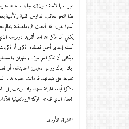
تعبوا منها لاحقا، ولذلك جاءت بعدها مدرسة
هذا النحو تتعاقب المدارس الفنية والأدبية ب
أخيرا نقول: لقد أعطت الرومانطيقية للعالم بع
يكفي أن نذكر هنا اسم ألفريد دوموسيه الذي ك
ألهمته إحدى أجمل قصائده: ذكرى أو ذكريات
ويكفي أن نذكر اسم موزار وبيتهوفن والسيمفو
جان جاك روسو: «هيلويز الجديدة»، أو قصا
محبوبته على ضفافها. ثم ماتت المحبوبة بداء 
متذكرا أيامه الهنيئة معها. وقد ترجمت إلى ا
العطاء الذي قدمته الحركة الرومانطيقية للآداب
________
*الشرق الأوسط