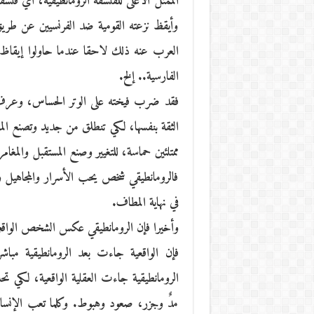
الممثل الأعلى للفلسفة الرومانطيقية، أي فلسف
وأيقظ نزعته القومية ضد الفرنسيين عن طريق خط
العرب عنه ذلك لاحقا عندما حاولوا إيقاظ نزعة
الفارسية.. إلخ.
فقد ضرب فيخته على الوتر الحساس، وعرف كي
الثقة بنفسها، لكي تنطلق من جديد وتصنع المع
ممتلئين حماسة، للتغيير وصنع المستقبل والمغا
فالرومانطيقي شخص يحب الأسرار والمجاهيل 
في نهاية المطاف.
وأخيرا فإن الرومانطيقي عكس الشخص الواق
فإن الواقعية جاءت بعد الرومانطيقية مباش
الرومانطيقية جاءت العقلية الواقعية، لكي تح
مدٌ وجزر، صعود وهبوط. وكلما تعب الإنسا