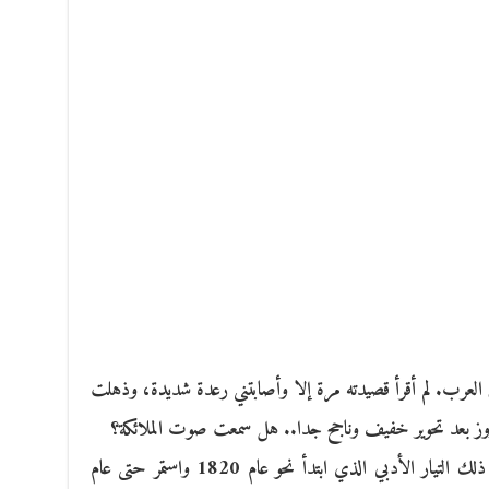
العرب. لم أقرأ قصيدته مرة إلا وأصابتني رعدة شديدة، وذهلت
وز بعد تحوير خفيف وناجح جدا.. هل سمعت صوت الملائكة؟
وفي فرنسا يطلقون مصطلح الرومانطيقية على ذلك التيار الأدبي الذي ابتدأ نحو عام 1820 واستمر حتى عام