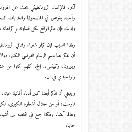
آخر. فالإنسان الرومانطيقي يبحث عن الهروب 
وأحيانا يغوص في المالينخوليا والعذابات ا
ولذلك فإن عالم الواقع بكل قساوته وإكراهاته 
ولهذا السبب فإن كبار شعراء وفناني الرومان
أن نفكر هنا باسم الرسام الفرنسي الكبير: دو
وبايرون، وكيتس.. إلخ. كلهم كانوا من عشا
وتراجيدي في آن.
وينبغي أن نذكر أيضا كبير أدباء ألمانيا: غوته
فاوست، أو من خلال أشعاره الكبرى. لكن غوت
وعالما أيضا. وهكذا جمع في شخصه بين أشياء
حاليا.