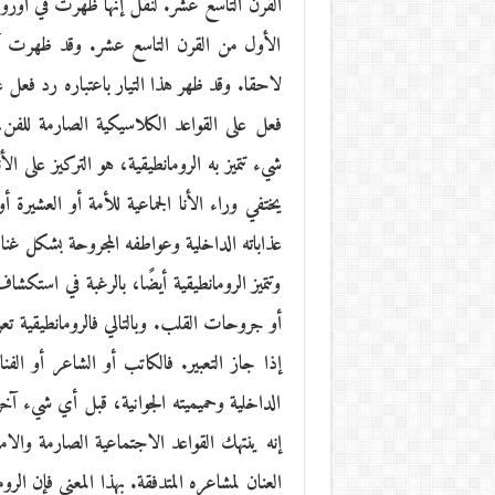
القرن التاسع عشر. لنقل إنها ظهرت في أوروب
الأول من القرن التاسع عشر. وقد ظهرت أولا ف
لاحقا. وقد ظهر هذا التيار باعتباره رد فعل 
فعل على القواعد الكلاسيكية الصارمة للف
شيء تتميز به الرومانطيقية، هو التركيز على ال
يختفي وراء الأنا الجماعية للأمة أو العشيرة
عذاباته الداخلية وعواطفه المجروحة بشكل غنا
وتتميز الرومانطيقية أيضًا، بالرغبة في اس
أو جروحات القلب. وبالتالي فالرومانطيقية ت
إذا جاز التعبير. فالكاتب أو الشاعر أو الفن
الداخلية وحميميته الجوانية، قبل أي شيء آخ
إنه ينتهك القواعد الاجتماعية الصارمة وال
العنان لمشاعره المتدفقة. بهذا المعنى فإن 