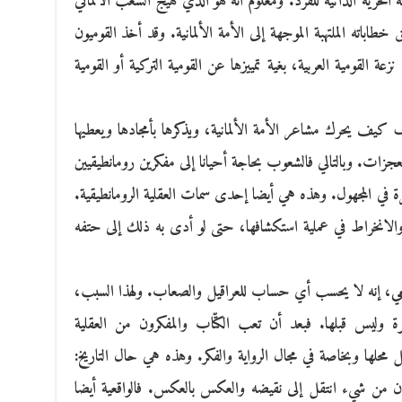
ة الحرية الذاتية للفرد. ومعلوم أنه هو الذي هيج الشعب الألماني
اباته الملتهبة الموجهة إلى الأمة الألمانية. وقد أخذ القوميون
 القومية العربية، بغية تمييزها عن القومية التركية أو القومية
ف يحرك مشاعر الأمة الألمانية، ويذكرها بأمجادها ويعطيها
جزات. وبالتالي فالشعوب بحاجة أحيانا إلى مفكرين رومانطيقيين
مرة في المجهول. وهذه هي أيضا إحدى سمات العقلية الرومانطيقية.
والانخراط في عملية استكشافها، حتى لو أدى به ذلك إلى حتفه
عي، إنه لا يحسب أي حساب للعراقيل والصعاب. ولهذا السبب،
رة وليس قبلها. فبعد أن تعب الكتّاب والمفكرون من العقلية
ل محلها وبخاصة في مجال الرواية والفكر. وهذه هي حال التاريخ:
ن من شيء انتقل إلى نقيضه والعكس بالعكس. فالواقعية أيضا