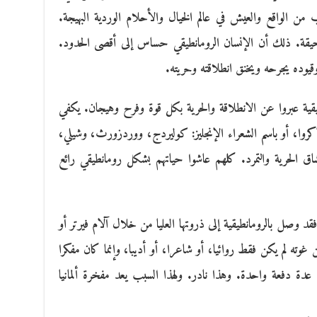
من الواقع والعيش في عالم الخيال والأحلام الوردية البهيجة.
لسحيقة. ذلك أن الإنسان الرومانطيقي حساس إلى أقصى الحدود.
وقيوده يجرحه ويخنق انطلاقته وحريته.
طيقية عبروا عن الانطلاقة والحرية بكل قوة وفرح وهيجان. يكفي
لاكروا، أو باسم الشعراء الإنجليز: كوليردج، ووردزورث، وشيلي،
ق الحرية والتمرد. كلهم عاشوا حياتهم بشكل رومانطيقي رائع
، فقد وصل بالرومانطيقية إلى ذروتها العليا من خلال آلام فيرتر أو
ه لم يكن فقط روائيا، أو شاعرا، أو أديبا، وإنما كان مفكرا
 عدة دفعة واحدة. وهذا نادر. ولهذا السبب يعد مفخرة ألمانيا