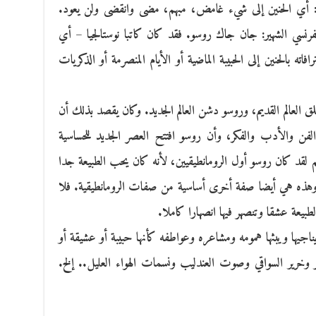
الجيا: أي الحنين إلى شيء غامض، مبهم، مضى وانقضى ولن يعود.
فرنسي الشهير: جان جاك روسو. فقد كان كاتبا نوستالجيا – أي
افاته بالحنين إلى الحبيبة الماضية أو الأيام المنصرمة أو الذكريات
غلق العالم القديم، وروسو دشن العالم الجديد. وكان يقصد بذلك أن
الفن والأدب والفكر، وأن روسو افتتح العصر الجديد للحساسية
نعم لقد كان روسو أول الرومانطيقيين، لأنه كان يحب الطبيعة جدا
. وهذه هي أيضا صفة أخرى أساسية من صفات الرومانطيقية. فلا
طبيعة عشقا وتنصهر فيها انصهارا كاملا.
جيها ويبثها همومه ومشاعره وعواطفه كأنها حبيبة أو عشيقة أو
ر وخرير السواقي وصوت العندليب ونسمات الهواء العليل.. إلخ.