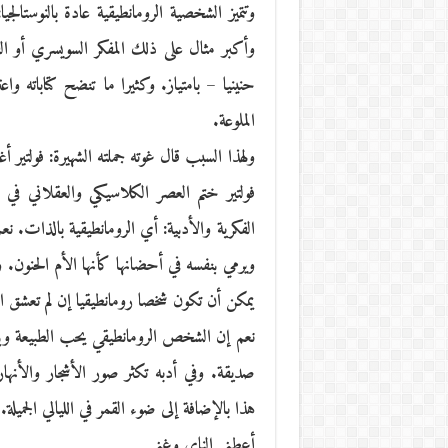
وتتميز الشخصية الرومانطيقية عادة بالنوست
وأكبر مثال على ذلك المفكر السويسري أو ال
حنينيا – بامتياز. وكثيرا ما تنضح كتاباته واعتر
الملوعة.
ولهذا السبب قال غوته جملته الشهيرة: فولتير أ
فولتير ختم العصر الكلاسيكي والعقلاني في 
الفكرية والأدبية: أي الرومانطيقية بالذات. 
ويرمي بنفسه في أحضانها كأنها الأم الحنون
يمكن أن تكون شخصا رومانطيقيا إن لم تعشق ال
نعم إن الشخص الرومانطيقي يحب الطبيعة وينا
صديقة. وفي أدبه تكثر صور الأشجار والأنها
هذا بالإضافة إلى ضوء القمر في الليالي الجميلة.
أعطني الناي وغني