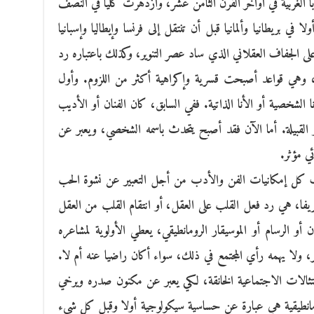
ا الغربية في أواخر القرن الثامن عشر، وازدهرت كليا في النصف
ي بريطانيا وألمانيا قبل أن تنتقل إلى فرنسا وإيطاليا وإسبانيا
على الجفاف العقلاني الذي ساد عصر التنوير، وكذلك باعتباره رد
ن، وهي قواعد أصبحت قسرية وإكراهية أكثر من اللزوم. وأول
أنا الشخصية أو الأنا الذاتية. ففي السابق، كان الفنان أو الأديب
 أو القبيلة. أما الآن فقد أصبح يتحدث باسمه الشخصي، ويعبر عن
ئي مؤثر.
تكشاف كل إمكانيات الفن والأدب من أجل التعبير عن نشوة الحب
عريفا، هي رد فعل القلب على العقل، أو انتقام القلب من العقل
ان أو الرسام أو الموسيقار الرومانطيقي، يعطي الأولوية لمشاعره
ر، ولا يهمه رأي المجتمع في ذلك، سواء أكان راضيا عنه أم لا.
امتثالات الاجتماعية الخانقة، لكي يعبر عن مكنون صدره ويرخي
الرومانطيقية هي عبارة عن حساسية سيكولوجية أولا وقبل كل شيء