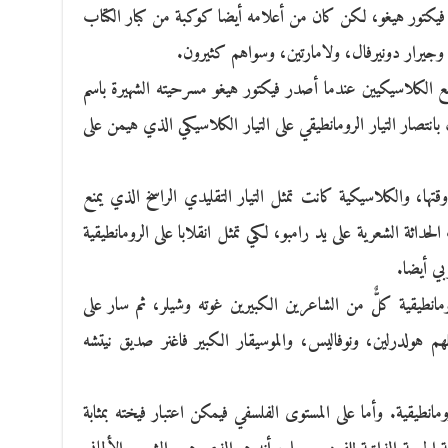
كبير فيكتور هيغو، لكن كان من أعلامه أيضا كوكبة من كبار الكتاب
 وجيرار دونيرفال، ولامارتين، وسواهم كثيرون.
 الكلاسيكيين عندما أصدر فيكتور هيغو مسرحيته الشهيرة باسم
انتصار التيار الرومانطيقي على التيار الكلاسيكي الذي هيمن على
وقتها، والكلاسيكية كانت تمثل التيار التقليدي الراسخ الذي يمنع
داثة الشعرية على يد رامبو، لكي تمثل انقلابا على الرومانطيقية
بي أيضا.
مانطيقية كلٌّ من الشاعرين الكبيرين غوته وشيلر، ثم سار على
هم هولدرلين، ونوفاليس، والموسيقار الكبير فاغنر صديق نيتشه
ومانطيقية. وأما على المستوى الفلسفي فيمكن اعتبار فيخته بمثابة