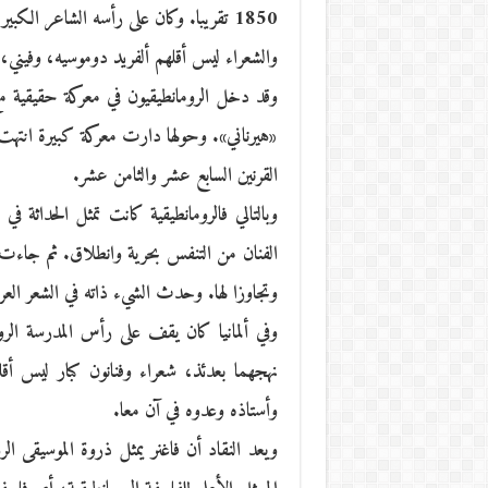
1850 تقريبا. وكان على رأسه الشاعر ال
والشعراء ليس أقلهم ألفريد دوموسيه، وفيني،
وقد دخل الرومانطيقيون في معركة حقيقية مع
«هيرناني». وحولها دارت معركة كبيرة انتهت ب
القرنين السابع عشر والثامن عشر.
وبالتالي فالرومانطيقية كانت تمثل الحداثة في 
الفنان من التنفس بحرية وانطلاق. ثم جاءت الح
وتجاوزا لها. وحدث الشيء ذاته في الشعر العر
وفي ألمانيا كان يقف على رأس المدرسة الرو
نهجهما بعدئذ، شعراء وفنانون كبار ليس أقل
وأستاذه وعدوه في آن معا.
ويعد النقاد أن فاغنر يمثل ذروة الموسيقى الر