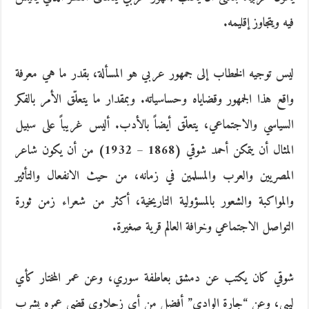
فيه ويتجاوز إقليمه.
ليس توجيه الخطاب إلى جمهور عربي هو المسألة، بقدر ما هي معرفة
واقع هذا الجمهور وقضاياه وحساسياته. وبمقدار ما يتعلّق الأمر بالفكر
السياسي والاجتماعي، يتعلّق أيضاً بالأدب. أليس غريباً على سبيل
المثال أن يتمكن أحمد شوقي (1868 – 1932) من أن يكون شاعر
المصريين والعرب والمسلمين في زمانه، من حيث الانفعال والتأثير
والمواكبة والشعور بالمسؤولية التاريخية، أكثر من شعراء زمن ثورة
التواصل الاجتماعي وخرافة العالم قرية صغيرة.
شوقي كان يكتب عن دمشق بعاطفة سوري، وعن عمر المختار كأي
ليبي، وعن “جارة الوادي” أفضل من أي زحلاوي قضى عمره يشرب