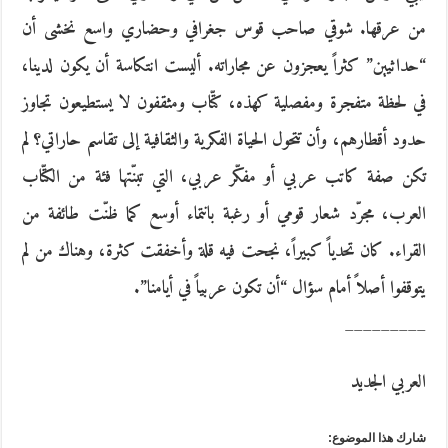
من عرقها. شوقي صاحب قوس جغرافي وحضاري واسع نخشى أن
“حداثيين” كثراً يعجزون عن مجاراته. أليست انتكاسة أن يكون لدينا،
في لحظة متفجرة ومفصلية كهذه، كتّاب ومثقفون لا يستطيعون تجاوز
حدود أقطارهم، وأن تتحول الحياة الفكرية والثقافية إلى تقاسم حاراتي؟ لم
تكن صفة كاتب عربي أو مفكّر عربي، التي تبنّتها فئة من الكتّاب
العرب، مجرّد شعار قومي أو رغبة بانتماء أوسع كما ظنّت طائفة من
القراء. كان تحدياً كبيراً، نجحت فيه قلة وأخفقت كثرة، وهناك من لم
يتوقفوا أصلاً أمام سؤال “أن تكون عربياً في أيامنا”.
_________
العربي الجديد
شارك هذا الموضوع: