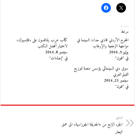
مرتبط
المخرج الأردني فادي حداد: السينما في
كتّاب عرب يتنافسون على «فايسبوك»
مواجهة الرجعية والإرهاب
لاختيار أفضل الكتب
يوليو 5, 2016
سبتمبر 8, 2014
في "فنون"
في "إضاءات"
سوق دبي السينمائي يؤسس منصة لتوزيع
الفيلم العربي
سبتمبر 21, 2014
في "فنون"
السابق
الجزء الرابع من «الحديقة الجوراسية» الى عمق
البحار