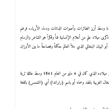
دة وسط أزيز الطائرات وأصوات الدانات ودماء الأبرياء، فرغم
 ذكرى ميلاد علم من أعلام الإنسانية فناً وفكراً هو الشاعر والرسام
بو البيان البنغالي الذي ملأ العالم حكمةً وفصاحةً ما بين الأوزان
العالم كله يحتفل بطاغور لمرور 155 عاماً على ميلاده الذي كان في 6 مايو من العام 1861 وسط عائلة ثرية
غال الغربية بالهند وسماه أبو باسم (رابراندا) أي (الشمس) باللغة