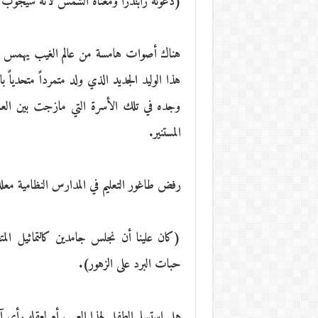
(دعوته رابندرا ومعناه الشمس لأنه سيجوب ال
هناك أصوات هامسة من عالم الغيب يهمس في 
هذا الوليد الجديد الذي ولد متمرداً متحدياً 
وجده في تلك الأسرة التي مازجت بين العادات
المستنير.
رفض طاغور التعليم في المدارس النظامية معللا
(كان علينا أن نجلس جامدين كالتماثيل المتحف
حبات البرد على الزهور).
هل استسلم الطفل لهذا العيب أم لعقله رأي آ