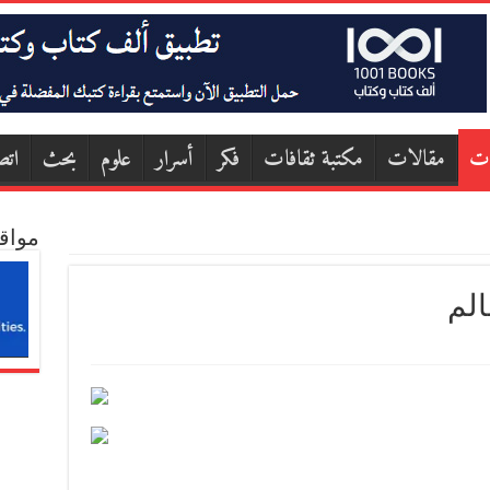
ات
مقالات
مكتبة ثقافات
فكر
أسرار
علوم
بحث
اتص
مواق
الم