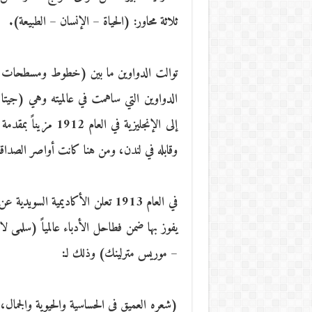
ثلاثة محاور: (الحياة – الإنسان – الطبيعة).
توالت الدواوين ما بين (خطوط ومسطحات – ا
إلى الإنجليزية في ا
وقابله في لندن، ومن هنا كانت أواصر الصدا
في العام 1913 تعلن الأكاديمية ا
يفوز بها ضمن فطاحل الأدباء عالمياً (سلمى 
– موريس مترلينك) وذلك لـ:
(شعره العميق في الحساسية والحيوية والجمال،