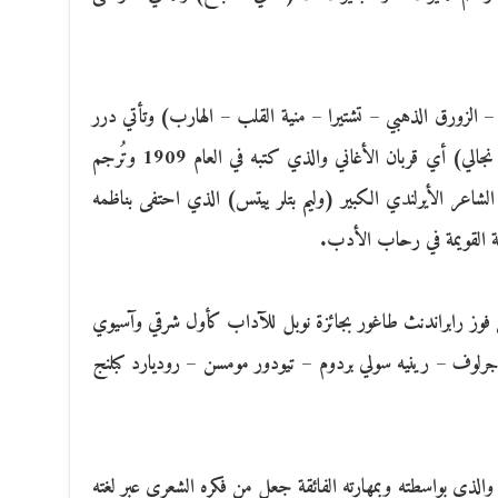
لزورق الذهبي – تشتيرا – منية القلب – الهارب) وتأتي درر
الدواوين التي ساهمت في عالميته وهي (جيتا نجالي) أي قربان الأغاني والذي كتبه في العام 1909 وتُرجم
لعام 1912 مزيناً بمقدمة الشاعر الأيرلندي الكبير (وليم بتلر ييتس) الذي احتفى بناظمه
قة القويمة في رحاب الأدب.
لسويدية عن فوز رابراندنث طاغور بجائزة نوبل للآداب كأول شرقي وآسيوي
لاجرلوف – رينيه سولي بردوم – تيودور مومسن – روديارد كبلنج
 والذي بواسطته وبمهارته الفائقة جعل من فكره الشعري عبر لغته