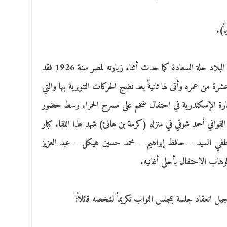
ً).
حينما يزور طاغور بلداً من البلاد ترتدي تلك البلاد حلة السعادة كما حدث أثناء زيارته لمصر سنة 1926 فقد
هو في السادسة عشرة من عمره وأتى لها ثانيةً بعد نضج الحركات التنويرية بها والتي
زيارة الإسكندرية في احتفال ضخم على مسرح الحمراء وسط حضور
القوافي أحمد شوقي في منزله (كرمة بن هانئ) شهد هذا اللقاء كبار
طفي السيد – حافظ إبراهيم – محمد حسين هيكل – عبد العزيز
وهاب الاحتفال بأحلى أغانيه.
يل انعقاد جلسة بمجلس النواب تكريماً لشخصه قائلاً: