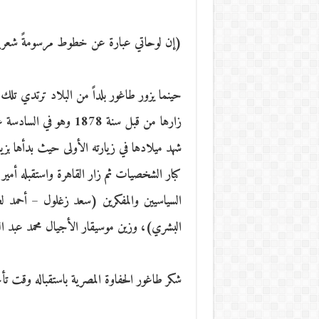
(إن لوحاتي عبارة عن خطوط مرسومةً شعريا
زارها من قبل سنة 1878 و
شهد ميلادها في زيارته الأولى حيث بدأها ب
كبار الشخصيات ثم زار القاهرة واستقبله أمير 
السياسيين والمفكرين (سعد زغلول – أحمد ل
البشري)، وزين موسيقار الأجيال محمد عبد ال
شكر طاغور الحفاوة المصرية باستقباله وقت تأج