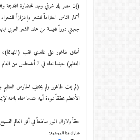
(إن مصر بلد شرقي ومهد للحضارة القديمة وقدي
أكثر الناس احتراماً للشعر وإعزازاً للشعر
جعبتي درراً نفيسة من عقد الشعر العربي لينهل
أطلق طاغور على غاندي لقب (المهاتما)
العظيم) حينما نعاه في 7 أغسطس من العام 1941 يوم وفاته قائلاً:
(لم يمت طاغور ولم يختفِ الحارس العظيم 
الأعظم محققاً نبوءة أبيه عندما سماه باسمه لإي
حقاً ولازال النور ساطعاً في أفق العالم الفسيح
شارك هذا الموضوع: