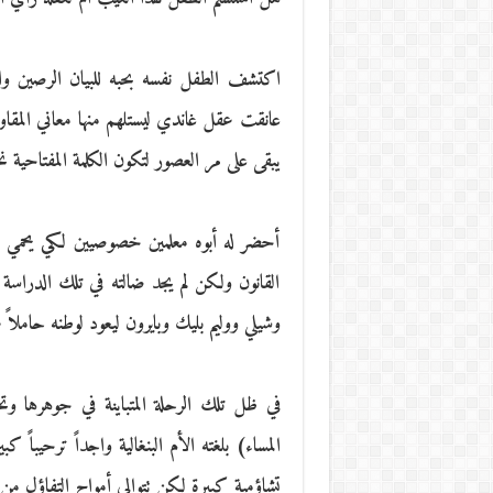
اكتشف الطفل نفسه بحبه للبيان الرصين والكل
عانقت عقل غاندي ليستلهم منها معاني المقاوم
يبقى على مر العصور لتكون الكلمة المفتاحية نح
أحضر له أبوه معلمين خصوصيين لكي يحمي عقل
القانون ولكن لم يجد ضالته في تلك الدراس
وشيلي ووليم بليك وبايرون ليعود لوطنه حاملاً ع
في ظل تلك الرحلة المتباينة في جوهرها وت
المساء) بلغته الأم البنغالية واجداً ترحيباً 
تشاؤمية كبيرة لكن تتوالى أمواج التفاؤل من