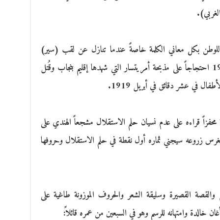
الغربي).
ائه للوطن بكل معاني الكلمة خاصةً عندما تنازل عن لقب (سير)
ووسام الفروسية الذي منح له في العام 1914 احتجاجاً على مذبحة أمريتسار التي شهدها إقليم بنجاب وقُتل
ية محفزاً قراءه على عدم نسيان حلم الاستقلال مشجعاً الهندي على
رس زروعه سيجني ثماره أول نقطة في حلم الاستقلال وحروفها
ح والقصة القصيرة وسليقة الشعر والحروف الموزونة طاغية على
ن خالدة وامتهانه للرسم وهو في السبعين من عمره قائلاً: