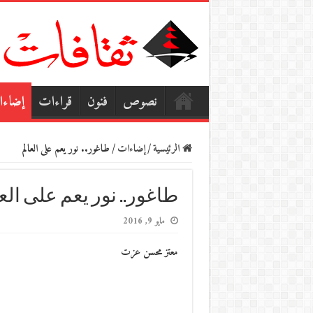
نصوص
فنون
قراءات
إضاء
الرئيسية
/
إضاءات
/
طاغور.. نور يعم على العالم
طاغور.. نور يعم على الع
مايو 9, 2016
معتز محسن عزت