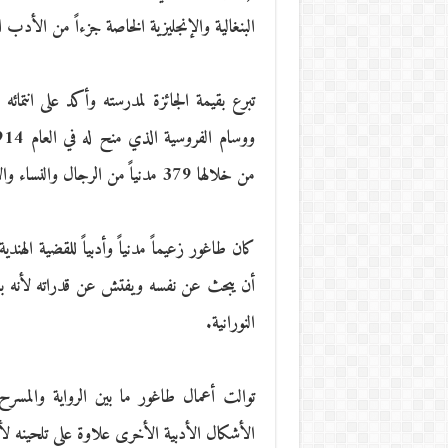
البنغالية والإنجليزية الخاصة جزءاً من الأدب 
تبرع بقيمة الجائزة لمدرسته وأكد على انتم
من خلالها 379 مدنياً من الرجال والنساء والأطفال في عشر دقائق في أبريل 1919.
كان طاغور زعيماً مدنياً وأدبياً للقضية الهند
أن يبحث عن نفسه ويفتش عن قدراته لأنه بغ
النورانية.
توالت أعمال طاغور ما بين الرواية والمسر
الأشكال الأدبية الأخرى علاوة على تلحينه لأغا