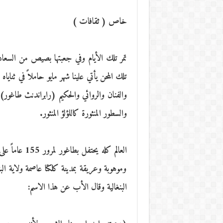
خاص ( ثقافات )
تمر تلك الأيام وفي جعبتها بصيص من السعا
تلك المحن يأتي علينا شهر مايو حاملاً في ثناياه
والفنان والروائي والحكيم (رابراندنث طاغور) أ
والسطور المنثورة كاللؤلؤ المنثور.
وموهوبة وعريقة بمدينة كلكتا عاصمة ولاية البن
البنغالية وقال الأب عن هذا الاسم: