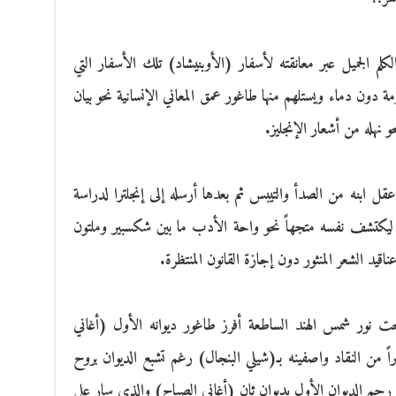
م الجميل عبر معانقته لأسفار (الأوبنيشاد) تلك الأسفار التي
ة دون دماء ويستلهم منها طاغور عمق المعاني الإنسانية نحو بيان
و نهله من أشعار الإنجليز.
 ابنه من الصدأ والتيبس ثم بعدها أرسله إلى إنجلترا لدراسة
ة ليكتشف نفسه متجهاً نحو واحة الأدب ما بين شكسبير وملتون
ناقيد الشعر المنثور دون إجازة القانون المنتظرة.
حت نور شمس الهند الساطعة أفرز طاغور ديوانه الأول (أغاني
كبيراً من النقاد واصفينه بـ(شيلي البنجال) رغم تشبع الديوان بروح
 رحم الديوان الأول بديوان ثان (أغاني الصباح) والذي سار على