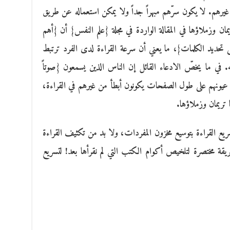
يرهم. لا يكون سرّهم مبهراً جداً ولا يمكن استعماله عن طريق
ان وزملاؤها في المقالة الواردة في مجلة {علم النفس} أن {أهم
ى تحديد الكلمات}، ما يعني أن سرعة القراءة لدى الفرد ترتبط
ه. في ما يخصّ الادعاء القائل إن الناس الذين يسمعون {صوتاً
ك عيونهم على طول الصفحات يكونون أبطأ من غيرهم في القراءة،
 تريمان وزملاؤها.
تسريع القراءة بتوسيع مخزون المفردات، ولا بد من تكثيف القراءة
يقة مختصرة لتلخيص أكوام الكتب التي لم نقرأها بعد! لتسريع