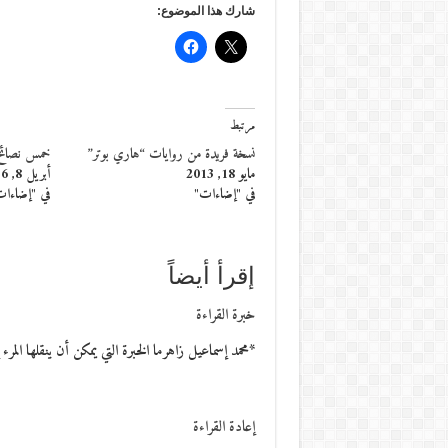
شارك هذا الموضوع:
مرتبط
نسخة فريدة من روايات “هاري بوتر”
خمس نصائح لقراءة 100
مايو 18, 2013
أبريل 8, 2016
في "إضاءات"
في "إضاءا
إقرأ أيضاً
خبرة القراءة
*محمد إسماعيل زاهرما الخبرة التي يمكن أن ينقلها الم
إعادة القراءة