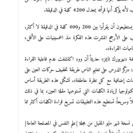
نها قرأته بمعدل 4200 كلمة في الدقيقة.
حتى الراشدون الذين يُعتبَرون «قرّاءً جيدين» يستطيعون أن يقرأوا بين 200 و400 كلمة في الدقيقة لا أكثر.
سبب على الأرجح انتشرت هذه الفكرة منذ الخمسينيات على الأقل،
اميات القراءة».
ة «نيويورك تايمز» حديثاً أن وود اكتشفت عدم فاعلية القراءة
 «ركّز الدرس على تعليم الناس طريقة تخفيف حركات العين على
ومات إضافية مع كل نظرة خاطفة». تشكّل هذه الطريقة أساس
ولوجيا لزيادة الكلمات التي تستوعبها مقلة العين، بما في ذلك
اً وسريعاً: تستطيع هذه التطبيقات تسريع قراءة الكلمات أكثر مما
ي نسخة شهر مايو المقبل من مجلة {علم النفس في المصلحة العامة}