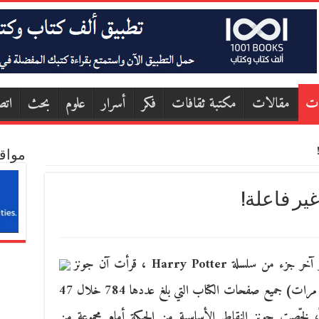
ات
مقالات
مكتبة ثقافات
فكر
أسرار
علوم
بحث
اتص
مواق
ير فاعلة!
في عام 2007، بعد فترة قصيرة من صدور آخر جزء من سلسلة Harry Potter ، قرأت آن جونز
(فازت ببطولة العالم في القراءة السريعة ست مرات) جميع صفحات الكتاب التي بلغ عددها 784 خلال 47
ً، لخّصت جونز النقاط الأساسية من الحبكة أمام مجموعة من