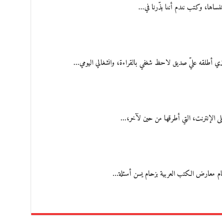
ننساها، وكتب نندم أننا بذّرنا في…
ذي أطلقه عليّ صديق لاحظ شغفي بالقراءة، وانشغالي اليومي…
لى الإنترنت، التي أطرقها من حين لآخر،…
عام معارض الكتب العربية بزحام يسن أسئلة…