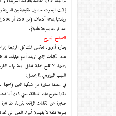
لمراجعة الأدلة الخاصة بالقراءة السريعة، وا
{تثبت البحوث حصول مقايضة بين السرعة والدق
عند قراءته بسرعة عادية}.
التصفح السريع
بعبارة أخرى، تعكس المشاكل المرتبطة بمزا
عدد الكلمات الذي تريده أمام عينيك. قد تت
جمعها. لا تنجح عملية تحليل اللغة بهذه الطر
السبب البيولوجي لما يحصل:
في منطقة صغيرة من شبكية العين (اسمها النق
دقتها خارج تلك المنطقة. يعني ذلك أننا نست
صغيرة عن الكلمات الواقعة بقربها. منذ فتر
بسرعة فائقة لا يفهمون أجزاء النص التي تحذفه