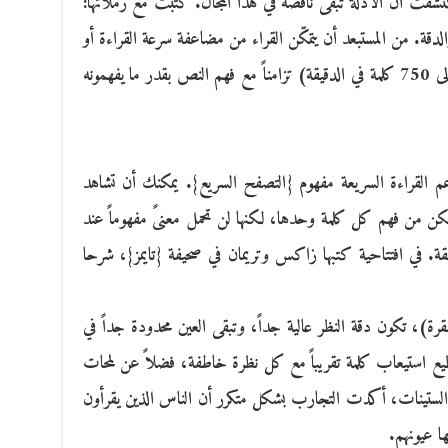
كتشفت أن الأدلة تبقى ناقصة في هذا المجال. كتبت مع زملائها:
ة. من المستبعد أن يتمكّن القراء من مضاعفة سرعة القراءة أو
زيادتها بثلاثة أضعاف (من 250 أو 500 إلى 750 كلمة في الدقيقة) تزامناً مع فهم النص بقدر ما يفهمونه
عم القراءة السريعة مفهوم {التصفح السريع}. يمكنك أن تشاهد
مكن من فهم كل كلمة وحدها، لكنها لن تحمل معنىً مفهوماً عند
يقة. في افتتاحية كتبها زاكس وتريمان في صحيفة {تايمز}، شرحا
رة)، تكون دقة النظر عالية جداً، وتبقى العين محدودة جداً في
طيع استيعاب كلمة تقريباً مع كل نظرة خاطفة، فضلاً عن لمحات
ة الستينات، أكدت التجارب بشكل متكرر أن الناس الذين يقرأون
ا عيونهم.