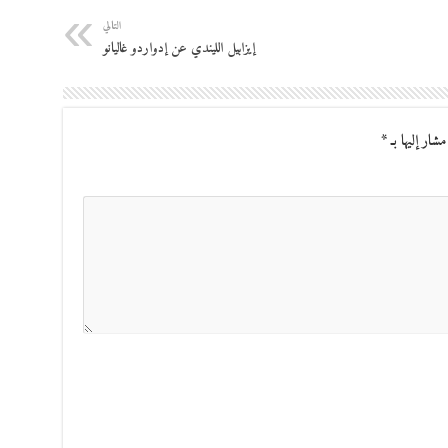
التالي
إيزابيل الليندي عن إدواردو غاليانو
مشار إليها بـ
*