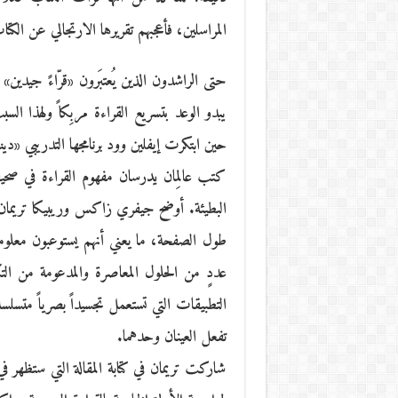
المراسلين، فأعجبهم تقريرها الارتجالي عن الكتاب لأنه يؤكد أ
يبدو الوعد بتسريع القراءة مربِكاً ولهذا ال
حين ابتكرت إيفلين وود برنامجها التدريبي «دين
كتب عالِمان يدرسان مفهوم القراءة في صحيف
البطيئة. أوضح جيفري زاكس وريبيكا تريمان:
طول الصفحة، ما يعني أنهم يستوعبون معل
عددٍ من الحلول المعاصرة والمدعومة من التكن
التطبيقات التي تستعمل تجسيداً بصرياً متسلسل
تفعل العينان وحدهما.
شاركت تريمان في كتابة المقالة التي ستظهر ف