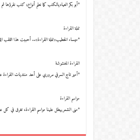
*أبو بكر العياديالكتب كما نعلم أنواع؛ كتب نقرؤها ثم 
نملة القراءة
*ميساء الخطيب«نملة القراءة».. أحببت هذا اللقب ال
القراءة المغشوشة
*أمير تاج السرفي مروري على أحد منتديات القراءة ع
مواسم القراءة
*منى الشمريهطل علينا مواسم القراءة، تغرق في كل 