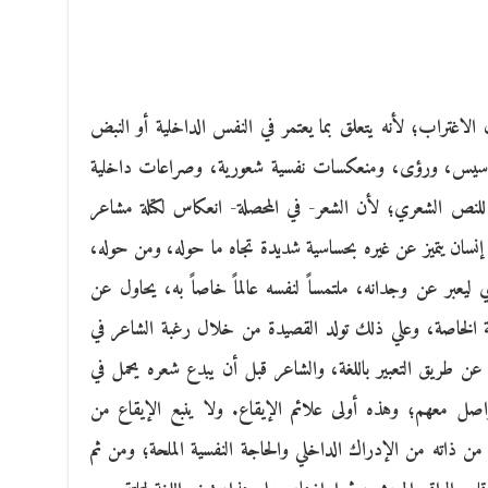
الاغتراب؛ لأنه يتعلق بما يعتمر في النفس الداخلية أو النبض
حاسيس، ورؤى، ومنعكسات نفسية شعورية، وصراعات داخلية
لنص الشعري؛ لأن الشعر- في المحصلة- انعكاس لكتلة مشاعر
سان يتميز عن غيره بحساسية شديدة تجاه ما حوله، ومن حوله،
ليعبر عن وجدانه، ملتمساً لنفسه عالماً خاصاً به، يحاول عن
فنية الخاصة، وعلي ذلك تولد القصيدة من خلال رغبة الشاعر في
 عن طريق التعبير باللغة، والشاعر قبل أن يبدع شعره يحمل في
اصل معهم؛ وهذه أولى علائم الإيقاع. ولا ينبع الإيقاع من
من ذاته من الإدراك الداخلي والحاجة النفسية الملحة؛ ومن ثم