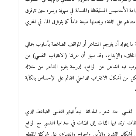
ة الأحاسيس المستيقظة والمنسابة في سهولة ويسر، حين تترقرق
غم على اللغة، ويجعلها طيعة تماماً كما يترقرق الماء في المجري
 ما يخوله أن يترجم المشاعر أو المواقف الضاغطة بأسلوب جمالي
الخلق، والإبداع، وقد سبق أن عرفنا (الاغتراب النفسي) من
يغترب فيه الشاعر عن الواقع؛ لدرجة يقوم الشاعر من خلاله
شكل من أشكال الاغتراب الداخلي القائم على الإحساس بالكآبة
نفسي- عند شعراء الحداثة- تبعاً للمثير النفسي الضاغط الذي
ظات ترتد فيها الذات إلى الذات في صدامها النفسي مع الواقع
تي أشكال التشرد والأسى والجراح والضياع، على شاكلة المقطع