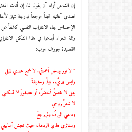
إن الشاعر أراد أن يقول لنا: إن أنات الم
لصدي أغانيه شجناً موجعاً لدرجة تهتز لأح
الإحساس جاء الاغتراب النفسي كاشفاً عن أ
وثمة شعراء أبدعوا في هذا الشكل الاغتراب
القصيدة لجوزف حرب:
” لا نور يدخل أعماقي. لا شمع عندي لليلِ
وليس لديَّ.. نبيذٌ وحديقةْ
بيتي لا غصنٌ أخضرُ، أو عصفورْ لا تسكنني ام
لا شعرٌ بروحي
ودعني الوردُ، ولم يرجعْ
وستائري هذي الردهة، حيث تعيش أسابيعي، مخ