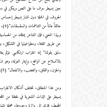
حين يسيطر حرف ما على النص ويتكرر في دوام
الحروف في الجملة دون نشاز يسيطر إحساس متنا
خالقاً عالماً من التناغمات والسقسقات”(4).
وبهذا المعني، فإن الشاعر يمتلك من الحساسية
عن طريق اللغة، ومطواعيتها في التشكيل، و
سابق بقولنا:” إنه اغتراب ارتكاسي مؤلم 
بالانسلاخ عن الواقع، وإيثار العزلة، وهو 
والحزن، والقلق، والغضب، والانفعال” (5).
ومن هذا المنطلق، تختلف أشكال الاغتراب ال
يسيطر على الذات الشعرية في لحظة من اللح
المحيط؛ فترتد إلى دائرة وجودها، محملة بش