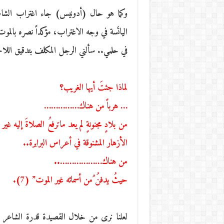
وكما هو حال (أدونيس) جاء اغتراب الشاع
اليائسة في وجه الاغتراب، مؤكداً نصره بالموت،
في حلمي.. سألني الرجل المكلف بتدقيق اللاج
لماذا جئتَ أيها الغريب؟
… هرباً من هناك……………
من بلادٍ مجنونةٍ لم يعد ماترفعُ الصلاةَ إليه غ
الأزهار المشنوقة في أعراس البرابرة..
من هناك………………..
حيثُ يدفنُ ُمن أسمائه غير الموت” (7).
لعلنا نرى من خلال القصيدة قدرة الشاعر عل