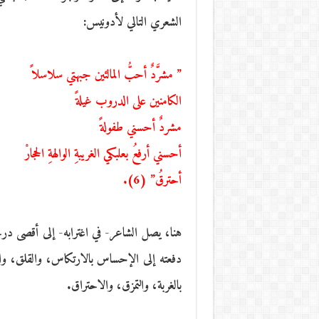
الشعري التالي لأدونيس:
” مشرَّدٌ أحبُّ المالئين جبهتي سلاسلاً
الكامنين على الدروب غيلةً
مشردٌ أحسني طفولةً
أحسني أرفعُ بعلبكي الغريبةِ الوالهةِ الحجارْ
أحترقُ” (6).
هنا، يصل الشاعر- في اغترابه- إلى أقصى درجا
دفعته إلى الإحساس بالارتكاس، والقلق، وا
بالغربة، والتمزق، والاحتراق.