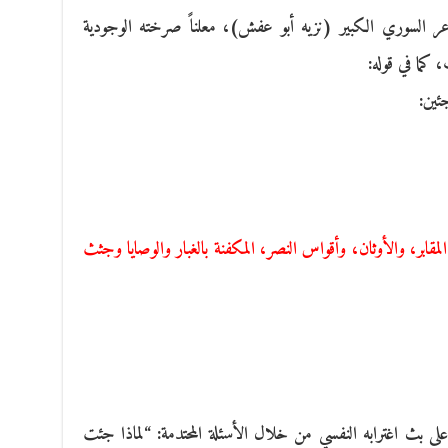
ر السوري الكبير (نزيه أبو عفش)، معلناً صرخته الوجودية
 كما في قوله:
ئين:
ير المقابر، والأوثان، وأقواس النصر، المكفنة بالغبار والوصايا وجثث
ى بث اغترابه النفسي من خلال الأسئلة المحتدمة: “لماذا جئت