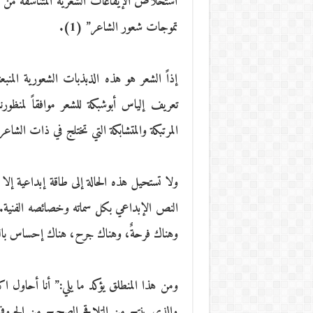
استخلاص الإيقاعات الشعرية المتناسقة من قلب
تموجات شعور الشاعر” (1).
إذاً الشعر هو هذه الذبذبات الشعورية المنبع
تعريف إلياس أبوشبكة للشعر موافقاً لمنظور
المرتبكة والمتشابكة التي تختلج في ذات الشاعر و
ولا تستحيل هذه الحالة إلى طاقة إبداعية إلا إ
النص الإبداعي بكل سماته وخصائصه الفنية. 
وهناك فرحةٌ، وهناك جرح، هناك إحساس بالفرح
ومن هذا المنطلق يؤكد ما يلي:” أنا أحاول اك
والذي ينتج من التلاقح الصحيح من الحروف