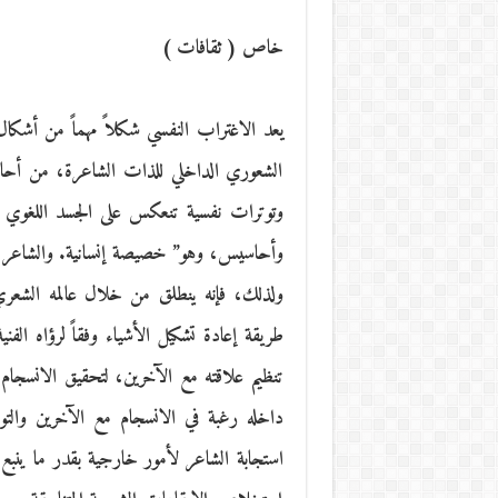
خاص ( ثقافات )
يعد الاغتراب النفسي شكلاً مهماً من أشكال 
الشعوري الداخلي للذات الشاعرة، من أ
وتوترات نفسية تنعكس على الجسد اللغوي ل
وأحاسيس، وهو” خصيصة إنسانية. والشاعر إن
ولذلك، فإنه ينطلق من خلال عالمه الشعري 
طريقة إعادة تشكيل الأشياء وفقاً لرؤاه ال
تنظيم علاقته مع الآخرين، لتحقيق الانسجام
داخله رغبة في الانسجام مع الآخرين والتو
استجابة الشاعر لأمور خارجية بقدر ما ينبع 