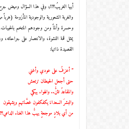
أيها الغريبُ؟!!؛ وفي هذا السؤال وميض جرح
والغربة الشعورية والوجودية المأزومة (هرباً 
وحسرة وألماً ومن وجودهم المتخم بالخيبات
يمثل قمة النشوة، والانتصار على جراحاته، وع
القصيدة ذاتها:
” أعزفُ على عودي وأغني
حتى أجعل الحيطان ترتعش
والمقاعدُ تئنُّ.. والهواء يبكي
والبشرَ السعداءَ يكفكفون غصَّاتهم ويشهقون
من أي بلادٍ موجعةٍ يهبُّ هذا الغناء الدامي؟!!” 