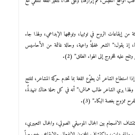
 الواقع المعيش، ثم إبرازها؛ وعلى هذا، تتغير اللغة لتلتقي مع
ثة من إيقاعات الروح في توثبها، وتوهجها الإبداعي، ولهذا جاء
نا، إذ يقول:” الشعر غفلةٌ واعية، وحالة غائمة من الأحاسيس
تلح عليه للخروج إلى الهواء الطلق” (2).
ذا استطاع الشاعر أن يطوِّع اللغة بما تخدم حركة المشاعر، لتنتج
ولهذا يري الشاعر طالب هماش:” أنه في كل جملة هناك تنهيدةٌ،
 ممزوج بغصة البكاء” (3).
تشاف الانسجام بين الجمال الموسيقي الصوتي، والجمال التعبيري،
 والمفردات، واكتشاف المخزون الانفعالي والإيقاعي خصوصاً