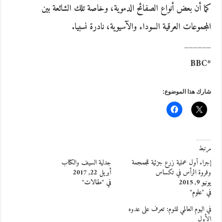
كما أن بعض أنواع الصفائح الدموية، وخاصة تلك الشائعة بين
المجموعات العرقية السوداء والآسيوية، نادرة نسبيا.
______
*BBC
شارك هذا الموضوع:
مرتبط
إجراء أول عملية زرع جزئية للجمجمة
جدلية السيف والكتاب
وفروة الرأس في تكساس
أبريل 22, 2017
يونيو 9, 2015
في "مقالات"
في "علوم"
في اليوم العالمي للنوم: تعرف على عدوه
الأول