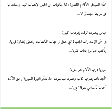
*عُلا الشيخفي الأفلام القصيرة، ثمة حكايات من الجميل الإنصات اليها، ومشاهدتها
عبر شريط سينمائي لا…
عباس بيضون: الوقت بجرعات كبيرة
في حمّى الإصدارات الجديدة التي تحتل واجهات المكتبات، وتحظى بحفاوة فورية،
وتُكتب عنها مراجعات نقدية…
سوريا درب الآلام نحو الحرية
*أمجد ناصريضرب كتاب ومحللون سياسيون، منذ تفجُّر الثورة السورية وحتى الآن،
أخماسا بأسداسٍ لمعرفة "دِين"…