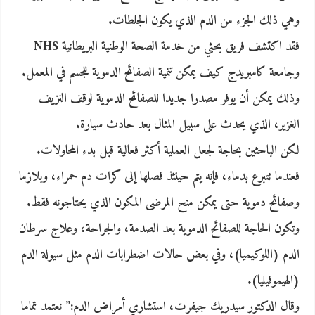
وهي ذلك الجزء من الدم الذي يكون الجلطات.
فقد اكتشف فريق بحثي من خدمة الصحة الوطنية البريطانية NHS
وجامعة كامبريدج كيف يمكن تنمية الصفائح الدموية للجسم في المعمل.
وذلك يمكن أن يوفر مصدرا جديدا للصفائح الدموية لوقف النزيف
الغزير، الذي يحدث على سبيل المثال بعد حادث سيارة.
لكن الباحثين بحاجة لجعل العملية أكثر فعالية قبل بدء المحاولات.
فعندما تتبرع بدماء، فإنه يتم حينئذ فصلها إلى كرات دم حمراء، وبلازما
وصفائح دموية حتى يمكن منح المرضى المكون الذي يحتاجونه فقط.
وتكون الحاجة للصفائح الدموية بعد الصدمة، والجراحة، وعلاج سرطان
الدم (اللوكيميا)، وفي بعض حالات اضطرابات الدم مثل سيولة الدم
(الهيموفيليا).
وقال الدكتور سيدريك جيفرت، استشاري أمراض الدم:” نعتمد تماما