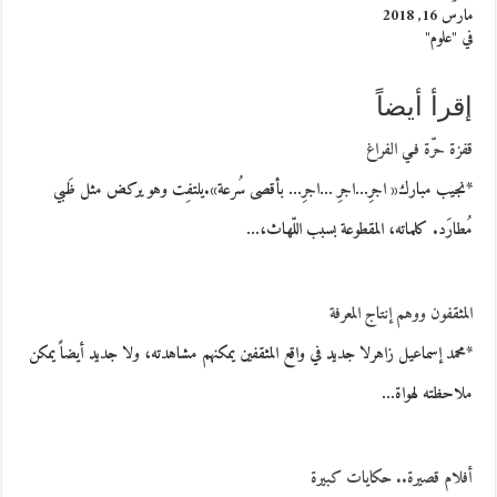
مارس 16, 2018
في "علوم"
إقرأ أيضاً
قفزة حرّة فـي الفراغ
*نجيب مبارك« اجرِ…اجرِ …اجرِ… بأقصى سُرعة».يلتفِت وهو يركض مثل ظَبي
مُطارَد. كلماته، المقطوعة بسبب اللّهاث،…
المثقفون ووهم إنتاج المعرفة
*محمد إسماعيل زاهرلا جديد في واقع المثقفين يمكنهم مشاهدته، ولا جديد أيضاً يمكن
ملاحظته لهواة…
أفلام قصيرة.. حكايات كبيرة