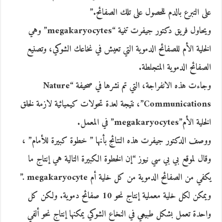
على التبرع بالدم للحصول على تلك الصفائح.”
ويحاول فريق دكتور جيفرت تنمية “megakaryocytes” وهي
الخلية الأم للصفائح الدموية التي تعيش في نخاعك الشوكي، وتصنيع
الصفائح الدموية المتجلطة.
وجاءت هذه الانفراجة، التي تم نشرها في صحيفة “Nature
Communications”، نتيجة لعدة تحولات كيميائية لازمة لخلق
الخلية الأم”megakaryocytes” في المعمل.
ووصف الدكتور جيفرت هذه النتائج بأنها ” خطوة كبيرة للأمام” ،
وقال لموقع بي بي سي نيوز “إن الخطوة الكبيرة التالية هي إنتاج ما
يكفي من الصفائح الدموية من كل خلية أم megakaryocyte .”
ويمكن لكل خلية معملية إنتاج نحو 10 صفائح دموية. ولكن كل
واحدة تعمل بشكل طبيعي في النخاع الشوكي يمكنها إنتاج نحو ألفي