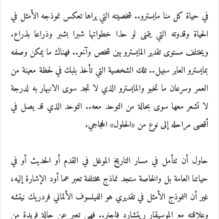
في حياة كل منا مايسترو.. شخصيته التي يراها تعكس نموذجه الأمثل في
الحياة وقدوته التي يتمنى لو حذا خطواتها شبرا بشبر وذراعا بذراع.
ويختلف مستوى تقدير المايسترو بين شخص وآخر.. فهناك ما يمكن وصفه
بمايسترو العابر سبيل.. تلك الشخصية التي تأخذ بلبك في لحظة معينة من
العمر وسرعان ما تخبو والمايسترو الذي لا تجد سوى الانبهار به لدرجة
لا تشعر معها سوى بحالة من التوحد معه.. التوحد الذي قد يصل في
أقصى مراحله إلى نوع من «الحلول» الحجاجي.
حاول أن تتأمل في مسار التاريخ الموغل في القدم أو الحديث أو في
حياتنا العامة بل والخاصة ستجد نماذج مختلفة تعبر عما أود الإشارة إليه،
غير أن النموذج الأمثل في تقديري هو الفيلسوف الألماني فردريك نيتشه
وعلاقته مع الموسيقار ريتشارد فاجنر.. فهي تعبر عن حالة فريدة من