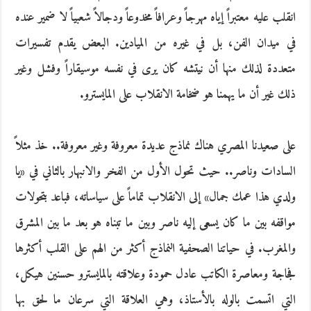
انقلب عليه معتبراً إياه مهرجاً وعرافاً مخدوعاً ودجالاً شعبياً لا ضمير عنده
في ميدان الفن، بل في غيره من الميادين. البعض يقدم تفسيرات
متعددة لذلك منها أن نيتشه كان يرى في نفسه موسيقاراً وفشل وغير
ذلك غير أن ما يهمنا هو ضخامة الانقلاب على المايسترو.
على صعيدنا المصري هناك نماذج عديدة معروفة وغير معروفة.. خذ مثلاً
السادات وناصر.. حيث تحول الأول من الفخر والانبهار بالثاني في «يا
ولدي هذا عمك جمال» إلى الانقلاب تماماً على سياساته، فباعد بتحولات
مواقفه بين ما كان يسعى إليه ناصر وبين ما تبناه هو بعد ما بين المشرق
والمغرب. في حياتنا الصحفية النماذج أكثر من الهم على القلب أكثرها
فجاجة ومعاصرة الكاتب عادل حمودة وعلاقته بالمايسترو حسنين هيكل،
التي اتسمت بالوله بالأستاذ، وهي العلاقة التي سرعان ما لحق بها