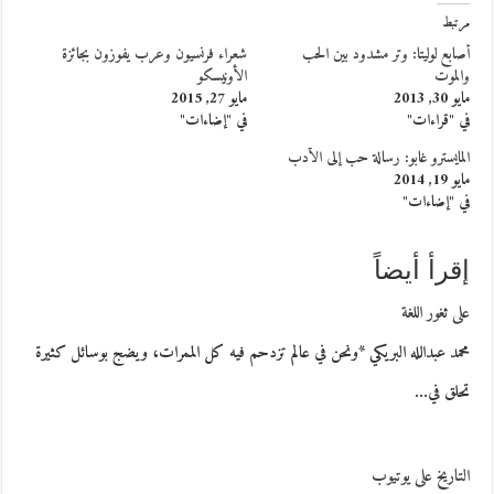
مرتبط
أصابع لوليتا: وتر مشدود بين الحب
شعراء فرنسيون وعرب يفوزون بجائزة
والموت
الأونيسكو
مايو 30, 2013
مايو 27, 2015
في "قراءات"
في "إضاءات"
المايسترو غابو: رسالة حب إلى الأدب
مايو 19, 2014
في "إضاءات"
إقرأ أيضاً
على ثغور اللغة
محمد عبدالله البريكي *ونحن في عالم تزدحم فيه كل الممرات، ويضج بوسائل كثيرة
تحلق في…
التاريخ على يوتيوب