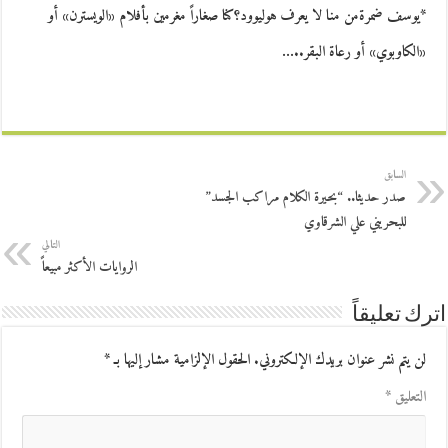
*يوسف ضمرةمن منا لا يعرف هوليوود؟كنا صغاراً مغرمين بأفلام «الويسترن» أو
«الكاوبوي» أو رعاة البقر..…
السابق
صدر حديثا.. “بحيرة الكلام مراكب الجسد”
للبحريني علي الشرقاوي
التالي
الروايات الأكثر مبيعاً
اترك تعليقاً
لن يتم نشر عنوان بريدك الإلكتروني.
الحقول الإلزامية مشار إليها بـ
*
التعليق
*