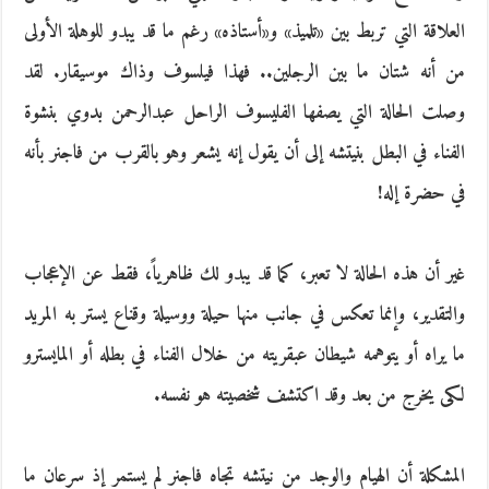
العلاقة التي تربط بين «تلميذ» و«أستاذه» رغم ما قد يبدو للوهلة الأولى
من أنه شتان ما بين الرجلين.. فهذا فيلسوف وذاك موسيقار. لقد
وصلت الحالة التي يصفها الفليسوف الراحل عبدالرحمن بدوي بنشوة
الفناء في البطل بنيتشه إلى أن يقول إنه يشعر وهو بالقرب من فاجنر بأنه
في حضرة إله!
غير أن هذه الحالة لا تعبر، كما قد يبدو لك ظاهرياً، فقط عن الإعجاب
والتقدير، وإنما تعكس في جانب منها حيلة ووسيلة وقناع يستر به المريد
ما يراه أو يتوهمه شيطان عبقريته من خلال الفناء في بطله أو المايسترو
لكى يخرج من بعد وقد اكتشف شخصيته هو نفسه.
المشكلة أن الهيام والوجد من نيتشه تجاه فاجنر لم يستمر إذ سرعان ما