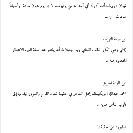
نجوان درويشبدأت أدرك أني أحد مدمني يوتيوب. لا يمر يوم بدون ساعة -وأحياناً
ساعات- من…
على ضفة النهر...
زاهي وهبي *يكرّر النائب اللبناني وليد جنبلاط أنه ينتظر عند ضفة النهر. الانتظار
المقصود منه…
على قارعة الحريق
*محمد عبدالله البريكيمثلما يحمل الشاعر في حقيبة شعره الفرح والسرور ليقدمها إلى
قلوب الناس هدية…
هوليوود على حقيقتها