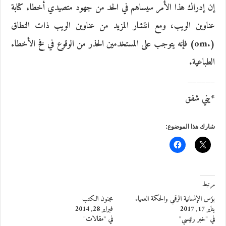
إن إدراك هذا الأمر سيساهم في الحد من جهود متصيدي أخطاء كتابة
عناوين الويب، ومع انتشار المزيد من عناوين الويب ذات النطاق
(.om) فإنه يتوجب على المستخدمين الحذر من الوقوع في فخ الأخطاء
الطباعية.
______
*يني شفق
شارك هذا الموضوع:
مرتبط
بؤس الإنسانية الرقمي والحكمة العمياء
مجنون الكتب
يناير 17, 2017
فبراير 28, 2014
في "خبر رئيسي"
في "مقالات"