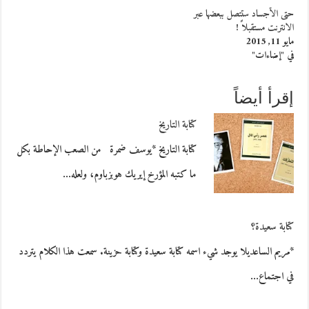
حتى الأجساد ستتصل ببعضها عبر
الانترنت مستقبلاً !
مايو 11, 2015
في "إضاءات"
إقرأ أيضاً
كتابة التاريخ
كتابة التاريخ *يوسف ضمرة من الصعب الإحاطة بكل
ما كتبه المؤرخ إيريك هوبزباوم، ولعله…
كتابة سعيدة؟
*مريم الساعديلا يوجد شيء اسمه كتابة سعيدة وكتابة حزينة. سمعت هذا الكلام يتردد
في اجتماع…