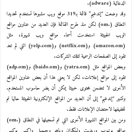
الدعائية (adware).
وقد وضعت “إندغيم” قائمة بـ319 موقع ويب مشبوها تستخدم تحديدا
النطاق (.om) لكن منذ طرح القائمة فإن العديد من عناوين مواقع
الويب الخبيثة استخدمت أسماء مواقع ويب شهيرة، مثل
(amazon.om) و(netflix.om) و(yelp.com) التي لم تعد
تقود إلى الصفحات الرسمية لتلك الشركات.
وبعض المواقع مثل (yatra.om) و(baido.om) و(adp.om)
تقود إلى مواقع إعلانات، لكن لا يعني هذا أن بعض عناوين المواقع
الأخرى لا تتضمن محتوى خبيثا يمكن أن يضر حاسوب المستخدم.
وتشير “إندغيم” إلى أن العديد من المواقع الإلكترونية الخبيثة حاليا تم
تخفيفها لاحتضان الإعلانات فقط.
ومن بين المواقع الشهيرة الأخرى التي تم تسجيلها في النطاق (.om)
مواقع يوتيوب وريديت ولينكدإن وياهو وجيميل وإكس بوكس