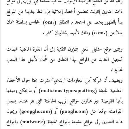
رغم أنه من الشائع لقراصنة الإنترنت جذب مستخدمي الويب إلى مواقع
ذات عناوين إنترنت تتضمن أخطاء إملائية فإن نمطا جديدا من المواقع
بدأ بالظهور يعتمد على استخدام النطاق (.om) الخاص بسلطنة عمان
بدلا من (.com) وذلك لأنهما يتشابهان كثيرا.
ويشير موقع مشابل المعني بشؤون التقنية إلى أن الفترة الماضية شهدت
تسجيل العديد من المواقع بهذا النطاق من عُمان لأجل هذا السبب
تحديدا.
ويضيف أن شركة أمن المعلومات “إندغيم” نشرت بحثا حول الأخطاء
المطبعية الخبيثة (malicious typosquatting) أو ما يمكن وصفها
بأنها القرصنة عبر عناوين مواقع الويب الخاطئة التي تتم عندما يسجل
القراصنة موقعا مثل (google.om) أو (googgle.com) ويحول
هذه العناوين إلى مواقع مشبعة بالبرامج الخبيئة (malware) والبرامج