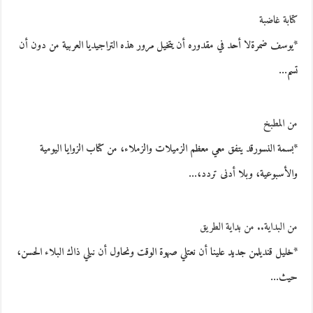
كتابة غاضبة
*يوسف ضمرةلا أحد في مقدوره أن يتخيل مرور هذه التراجيديا العربية من دون أن
تسم…
من المطبخ
*بسمة النسورقد يتفق معي معظم الزميلات والزملاء، من كتاب الزوايا اليومية
والأسبوعية، وبلا أدنى تردد،…
من البداية.. من بداية الطريق
*خليل قنديلمن جديد علينا أن نعتلي صهوة الوقت ونحاول أن نبلي ذاك البلاء الحسن،
حيث…