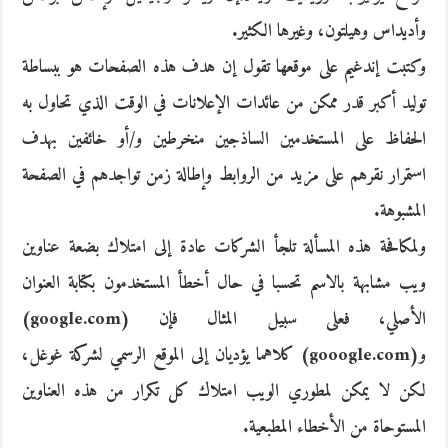
وأديداس وهيلتون، وغيرها الكثير.
وكتبت إندغيم على موقعها تقول إن هدف هذه الصفحات هو ببساطة
توليد أكبر قدر ممكن من عائدات الإعلانات في الوقت الذي تحاول به
الحفاظ على المستخدمين الساذجين منخرطين و/أو خائفين بهدف
استمرار نقرهم على مزيد من الروابط وإطالة زمن تواجدهم في الصفحة
المشبوهة.
ولمكافحة هذه المسألة تلجأ الشركات عادة إلى امتلاك بضعة عناوين
ويب مشابهة بالاسم تحسبا في حال أخطأ المستخدمون بكتابة العنوان
الأصلي، فعلى سبيل المثال فإن (google.com)
و(gooogle.com) كلاهما يؤديان إلى الموقع الرسمي لشركة غوغل،
لكن لا يمكن لمطوري الويب امتلاك كل تكرار من هذه العناوين
المستوحاة من الأخطاء المطبعية.