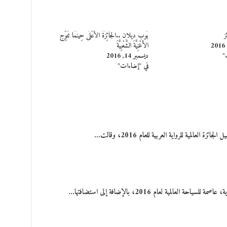
ز
بُوب ديلان ..الجَائِزَةُ الأعْلَى حِينَمَا تُتَوِّج
الأغْنِيَّةَ الشَّعْبِيَّةَ
"
ديسمبر 14, 2016
في "إضاءات"
ة العالمية للرواية العربية للعام 2016، وقالت…
المية لعام 2016، بالإضافة إلى استضافتها…