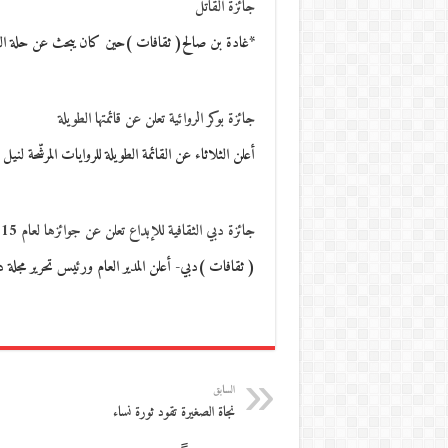
جائزة القاتل
*غادة بن صالح( ثقافات )حين كان يبحث عن حلة ا
جائزة بوكر الروائية تعلن عن قائمتها الطويلة
أعلن الثلاثاء عن القائمة الطويلة للروايات المرشّحة لنيل الجائزة ال
جائزة دبي الثقافية للإبداع تعلن عن جوائزها لعام 2015
( ثقافات )دبي- أعلن المدير العام ورئيس تحرير مجل
السابق
نجاة الصغيرة تقود ثورة نساء