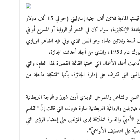
تمنح جائزة ديلان توماس العالمية، والتي تبلغ قيمتها المادية ثلاثين ألف جنيه إسترليني (حوالي 15 ألف دولار
لغة الإنكليزية؛ سواء كان في الشعر أو الرواية أو المسرح أو في
ف تسعة وثلاثين عاما، وهو السن الذي توفي فيه الشاعر الويلزي
 أحدثت الجائزة.
يت أسماء الأعمال التي ضمتها القائمة القصيرة لهذا العام، والتي
ي التي تشرف على إدارة الجائزة، بأنها “تشكيلة مذهلة من
ة شمسي والشاعر والمسرحي الويلزي أوين شيرز والمخرجة البريطانية
ينزيلمن والروائيّة البريطانية سارة هوول، التي قالت إنّ “القاسم
ح الأدبيّ والقدرة الخلّاقة لدى المؤلفين على إمضاء الرؤى التي
ّة على التصنيف الأنواعيّ”.