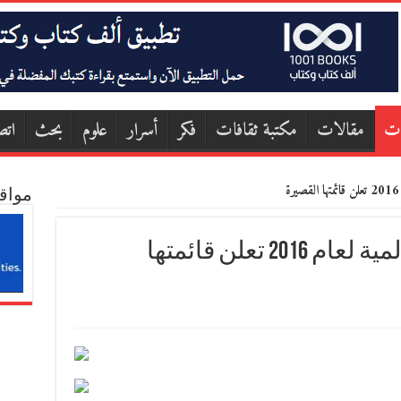
ات
مقالات
مكتبة ثقافات
فكر
أسرار
علوم
بحث
اتص
مواق
جائزة ديلان توماس العالمية لعام 2016 تعلن قائمتها