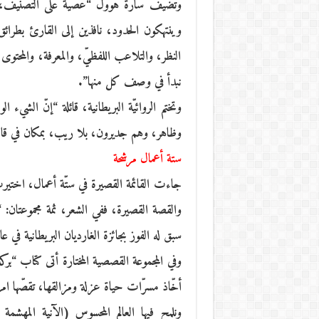
وتضيف سارة هوول “عصيّة على التصنيف، لأن
وينتهكون الحدود، نافذين إلى القارئ بطر
النظر، والتلاعب اللفظيّ، والمعرفة، والمحتو
نبدأ في وصف كل منها”.
وتختم الروائيّة البريطانية، قائلة “إنّ الشيء
وظاهر، وهم جديرون، بلا ريب، بمكان في قائ
ستة أعمال مرشحة
جاءت القائمة القصيرة في ستّة أعمال، اختيرت
والقصة القصيرة، ففي الشعر، ثمة مجموعتان: 
سبق له الفوز بجائزة الغارديان البريطانية في عام 2015، و”تضليل” للشاعرة الإسكتلندية فرانسيس ليفس
وفي المجموعة القصصية المختارة أتى كتاب “بركة
أخّاذ مسرّات حياة عزلة ومزالقها، تقصّها امر
ونلمح فيها العالم المحسوس (الآنية المهشمة 