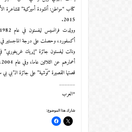
كتاب “مواطن: أنشودة أميركية” للشاعرة الأميرك
2015.
أكسفورد، وحصلت على درجة الماجستير في ال
أع
قصتها القصيرة “تَوْشية” على جائزة الـ”بي بي سي”
______
*العرب
شارك هذا الموضوع: