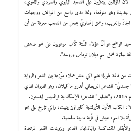
ّ المؤلفين يبتكرون على الصعيد البنيويّ والسرديّ واللغوي،
ائق جديدة وغير متوقعة، وثمة مدى واسع من المواقف ووجهات
ى الجادّ والغريب، وعمق إنسانويّ يجعل من الصعب معرفة من أين
 الوحيد الواضح هو أنّ هؤلاء السّتة كتّاب موهوبون على نحو مدهش
مة جائزة تحمل اسم ديلان توماس وروحه”.
 من قائمة طويلة تضم اثني عشر عملا، موّزعة بين الشعر والرواية
“جسديّ” للشاعر البريطاني أندرو ماكميلان، وهو الديوان الذي
تون.
”، الكتاب الأول للأيرلندية كلير لويز بينيت، والتي تؤرخ على نحو
أة بلا اسم، تعيش في قُرنة مدينة ساحلية.
والأبقار المتشاكسة والباذنجان الفاخر وبزوغات القمر المرتعدة