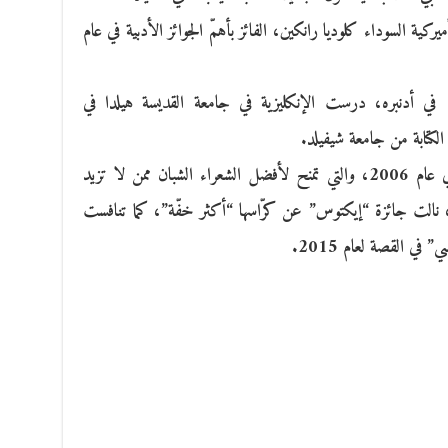
ية السوداء كلوديا رانكين، الفائز بأهمّ الجوائز الأدبية في عام
وولدت فرانسيس ليفستون في عام 1982 في أدنبره، درست الإنكليزية في جامعة القديسة هيلدا في
كتابة من جامعة شيفيلد.
ونالت ليفستون جائزة “إيريك غريغوري” في عام 2006، والتي تمنح لأفضل الشعراء الشبان ممن لا تزيد
مارهم عن الثلاثين عاما، وفي عام 2004، نالت جائزة “إيكتوس” عن كرّاسها “أكثر خفّة”، كما تنافست
 في القصة لعام 2015.