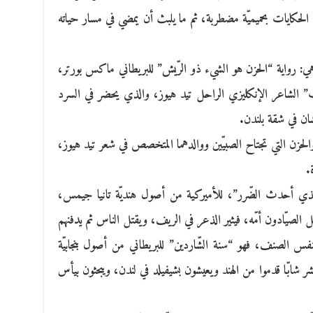
حكايات بحميميّة مضطربة، ثم ما يلبث أن يمضي في مسار حياته
ل هي: رواية “الحزن هو الشيء ذو الرّيش” للبريطاني ماكس بورتر،
ب” الشاعر الإنكليزي الراحل تيد هيوز، والذي يحضر في السرد
شان في شقة بلندن.
زن التي تجتاح الصبيّين ووالدهما المتخصص في شعر تيد هيوز،
.
ب الذي أحدث الضّرر”، للأميركية من أصول هنديّة تانيا جيمس،
 الصيّادون أمّه، فيثير الذعر في الريف، ويقتل الناس ثم يدفنهم
فس الصنف، فهو “سنة الشّاردين” للبريطاني من أصول بنجابيّة
شابّا قدموا من الهند ويعيشون بشيفيلد في لندن، ويبحثون بيأس