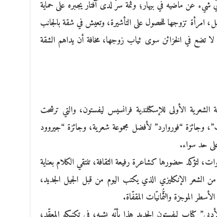
 شيء عن ماضيه في بيهار؛ وثمة سرّ لدى آفتار يجبره على حماية
ل، امرأة تزوجها للحصول على التأشيرة، وتعيش في شقة بالجانب
 لا تضع في الخزائن سوى ثياب زوجها، مخافة أن يداهم الشقة
20) عنوان المجموعة الشعرية الأولى للإسكتلندية فرانسيس ليفستون، والتي ترشحت
وت”، وجائزة “فوروارد” لأفضل مجموعة شعرية، وجائزة “جيروود
سنوات، لتؤكد حضورها كشاعرة رفيعة الثقافة، تنتقي الكلام بعناية
 من الشعر الإنكليزي الذي يكتب اليوم من قبل الجيل الجديد،
سطر الموجزة والثُّمانيّات المقفّاة.
ي” كتاب ليفستون الجديد هذا بأنّه يشبه، في تكنيكه المعقّد،