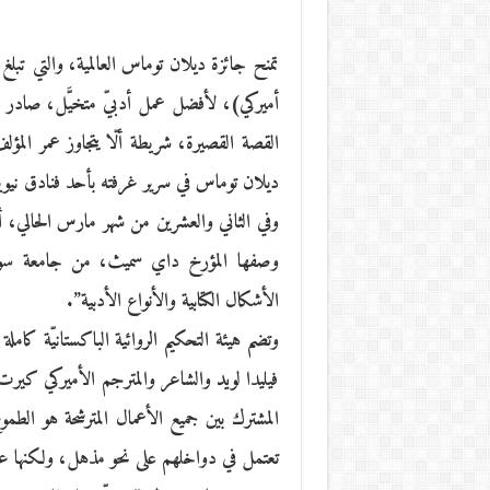
أميركي)، لأفضل عمل أدبيّ متخيَّل، صادر بال
القصة القصيرة، شريطة ألّا يتجاوز عمر المؤل
ديلان توماس في سرير غرفته بأحد فنادق نيويورك عام 1953، والذي من أجله
وفي الثاني والعشرين من شهر مارس الحالي، أذع
وصفها المؤرخ داي سميث، من جامعة سوانس
الأشكال الكتابية والأنواع الأدبية”.
وتضم هيئة التحكيم الروائية الباكستانيّة كامل
فيليدا لويد والشاعر والمترجم الأميركي كيرت ه
المشترك بين جميع الأعمال المترشحة هو الطمو
تعتمل في دواخلهم على نحو مذهل، ولكنها عصي