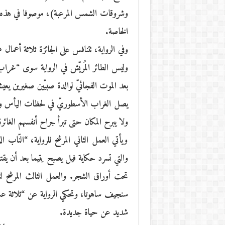
وشروقات الشمس المرعبة)، موصوفا في هذه ال
الخاصة.
وفي الرواية، تتنافس على الجائزة ثلاثة أعما
وليس الطائر المُريّش في الرواية سوى “غرا
بعد الموت الفجائيّ لوالدة صبيّين صغيرين يعي
يصل الغراب الأسطوريّ في لحظات اليأس والح
ولا يبرح المكان حتى تبرأ جراح أنفسهم الغائرة
ويأتي العمل الثاني المرشح للرواية، “النّا
والتي تسرد حكاية فيل يصبح يتيما بعد أن يقتل
تحت أوراق الشجر. والعمل الثالث المرشح لن
سنجيف ساهوتا، وتحكي الرواية عن “ثلاثة عشر 
شديد عن حياة جديدة.