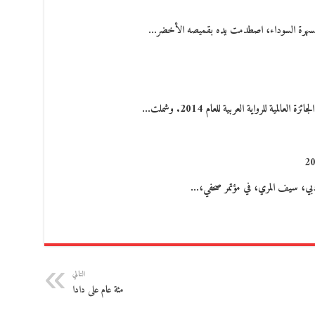
لسهرة السوداء، اصطدمت يده بقميصه الأخضر…
عالمية للرواية العربية للعام 2014. وشملت…
ة دبي، سيف المري، في مؤتمر صحفي،…
التالي
مئة عام على دادا