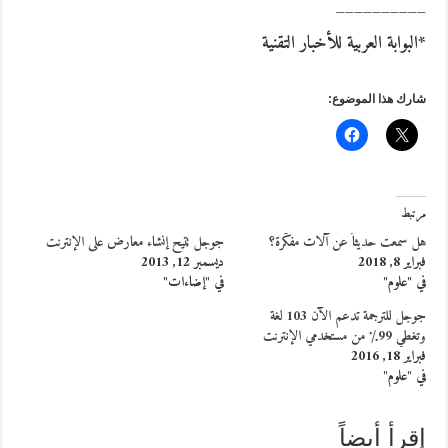
__________
*البوابة العربية للأخبار التقنية
شارك هذا الموضوع:
مرتبط
هل سمعت حديثاً عن آلات مفكّرة؟
جوجل تتيح إنشاء معارض على الإنترنت
فبراير 8, 2018
ديسمبر 12, 2013
في "علوم"
في "إضاءات"
جوجل للترجمة تدعم الآن 103 لغة
وتغطي 99٪ من مستخدمي الإنترنت
فبراير 18, 2016
في "علوم"
إقرأ أيضاً