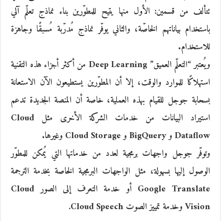
تتألف من قسمين: الأول منها يتيح للمطوّرين بناء نماذج تعلّم آلي
باستخدام بياناتهم الخاصّة، والثاني يوفّر نماذج مُدرّبة مُسبقًا وجاهزة
للاستخدام.
ويُعتبر “التعلّم العميق” Deep Learning من أكثر أجزاء هذه التقنية
استهلاكًا للموارد والوقت، إلا أن المطوّرين يستطيعون الآن الاستعانة
بسحابة جوجل للقيام بهذه العملية، خاصة أن المنصة الجديدة تدعم
استيراد البيانات من خدمات الشركة الأخرى مثل Cloud
Dataflow و BigQuery و Cloud Storage وغيرها.
وتوفّر جوجل واجهات برمجية لعدد من خدماتها التي يُمكن للمطوّر
الوصول إليها بسهولة، مثل الواجهات البرمجية الخاصة بخدمة الترجمة
Google Translate أو خدمة التعرف إلى الصور Cloud
Vision وخدمة تمييز الصوت Cloud Speech.