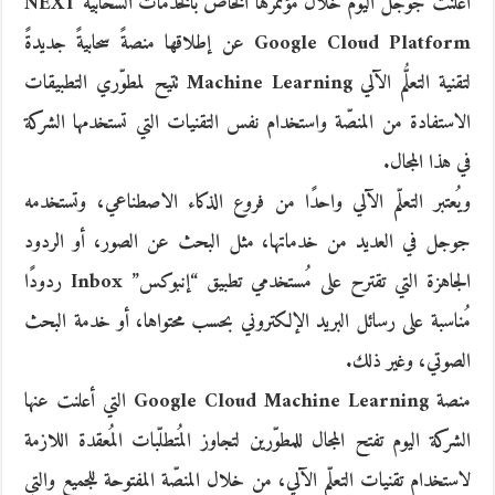
أعلنت جوجل اليوم خلال مؤتمرها الخاص بالخدمات السحابية NEXT
Google Cloud Platform عن إطلاقها منصةً سحابيةً جديدةً
لتقنية التعلُّم الآلي Machine Learning تتيح لمطوّري التطبيقات
الاستفادة من المنصّة واستخدام نفس التقنيات التي تستخدمها الشركة
في هذا المجال.
ويُعتبر التعلّم الآلي واحدًا من فروع الذكاء الاصطناعي، وتستخدمه
جوجل في العديد من خدماتها، مثل البحث عن الصور، أو الردود
الجاهزة التي تقترح على مُستخدمي تطبيق “إنبوكس” Inbox ردودًا
مُناسبة على رسائل البريد الإلكتروني بحسب محتواها، أو خدمة البحث
الصوتي، وغير ذلك.
منصة Google Cloud Machine Learning التي أعلنت عنها
الشركة اليوم تفتح المجال للمطوّرين لتجاوز المُتطلّبات المُعقدة اللازمة
لاستخدام تقنيات التعلّم الآلي، من خلال المنصّة المفتوحة للجميع والتي