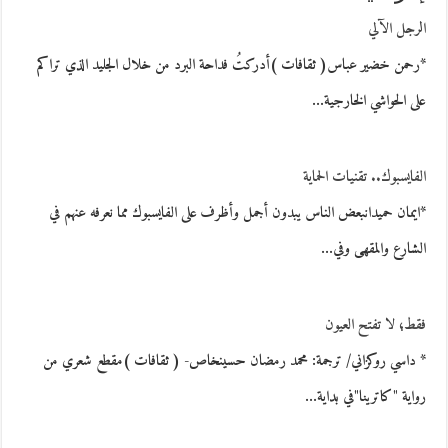
الرجل الآلي
*رحمن خضير عباس( ثقافات )أدركتُ فداحة البرد من خلال الجليد الذي تراكم
على الحواشي الخارجية…
الفايسبوك.. تقنيات الحماية
*ايمان حميدانبعض الناس يبدون أجمل وأظرف على الفايسبوك مما نعرفه عنهم في
الشارع والمقهى وفي…
فقط؛ لا تفتح العيون
* داسي روكزاني/ ترجمة: محمد رمضان حسينخاص- ( ثقافات )مقطع شعري من
رواية "كاترينا"في بداية…