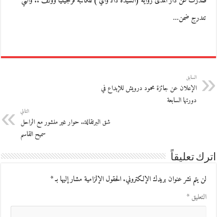
صدرت عن دار المدى رواية (السيدة دالاواي ) للكاتبة فرجينيا وولف .. والتي
تندرج ضمن…
السابق
الإعلان عن جائزة محمود درويش للإبداع في
دورتها السابعة
التالي
شق البرتقالة.. حوار غير منشور مع الراحل
سميح القاسم
اترك تعليقاً
لن يتم نشر عنوان بريدك الإلكتروني.
الحقول الإلزامية مشار إليها بـ
*
التعليق
*