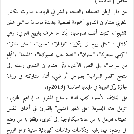
خاص ( ثقافات )
عن دار الوطن للصحافة والطباعة والنشر في الرباط، صدرت للكاتب
المغربي هشام بن الشاوي أضمومة قصصية جديدة موسومة بــ “على شفير
النشيج”، كتبت أغلب نصوصها، إبّان ما عرف بالربيع العربي، وهي
كالتالي : “مثل ربيع لن يتكرر”، “تواطؤ”، “حنين”، “نعش طائر”،
“كرسي متحرك”، “جيران”، “قصة حب فيسبوكية”، “المنحة” و”أيام
من سراب”، وفي النص الأخير، وثّق هشام بن الشاوي رحلته إلى
منتجع “قصر السراب” بضواحي أبو ظبي، أثناء مشاركته في ورشة
جائزة بوكر العربية في طبعتها الخامسة (2013م).
على الغلاف الأخير، كتب الناقد والمبدع المغربي د. إبراهيم الحجري :
“توغل هاته المجموعة “على شفير النشيج” بالقارئ في أعماق النفس
الخبيئة، فترحل به من حالة سيكولوجية إلى أخرى، وتقفز به من وضع
إلى وضع، فيما يشبه ارتكاسات وتماسات كهربائية ملتهبة توخز الروح