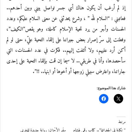
إذ لم أرغب أن يكون هناك أي جسر تواصل بيني وبين أحدهم..
فعاتبني : “السلام لله ” ، وشرع يحدثني عن معنى السلام عليكم، وعدد
الحسنات وأجر من يرد تحية الإسلام كاملة، وهو يقص”الكيف”،
وفطنت إلى سرّ إصرار بعض جيراننا على إلقاء التحية عليّ، حتى لو لم
أكن أرد عليهم، ولا ألتفت إليهم.. فكرت في عدد الحسنات، التي
سأحصدها، وأنا في طريقي.. لا سيما إن قمت بإلقاء التحية على إحدى
جاراتنا، واعترض سبيلي زوجها أو أخوها أو ابنها.. !!”.
شارك هذا الموضوع:
مرتبط
” نكاية في الجغرافيا”.. كتاب رقمي لهشام
سِفْر الأحْزان: رواية جديدة للمغربي