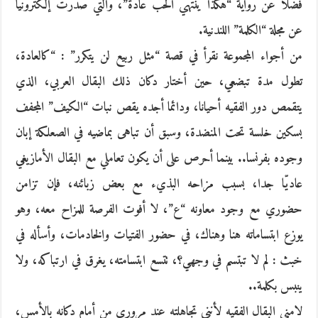
فضلا عن رواية “هكذا ينتهي الحب عادة”، والتي صدرت إلكترونيا
عن مجلة “الكلمة” اللندنية.
من أجواء المجموعة نقرأ في قصة “مثل ربيع لن يتكرر” : “كالعادة،
تطول مدة تبضعي، حين أختار دكان ذلك البقال العربي، الذي
يتقمص دور الفقيه أحيانا، ودائما أجده يقص نبات “الكيف” المجفف
بسكين خلسة تحت المنضدة، وسبق أن تباهى بماضيه في الصعلكة إبان
وجوده بفرنسا.. بينما أحرص على أن يكون تعاملي مع البقال الأمازيغي
عاديّا جدا، بسبب مزاحه البذيء مع بعض زبائنه، فإن تزامن
حضوري مع وجود معاونه “ع”، لا أفوت الفرصة للمزاح معه، وهو
يوزع ابتساماته هنا وهناك، في حضور الفتيات والخادمات، وأسأله في
خبث : لم لا تبتسم في وجهي؟، تتسع ابتسامته، يغرق في ارتباكه، ولا
ينبس بكلمة..
لامني البقال الفقيه لأنني تجاهلته عند مروري من أمام دكانه بالأمس،