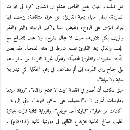
قبل الجسد، حيث يفتح القاص هشام بن الشاوي كوة في الذات
الساردة، ليطل منها، بمعية القارئ، على عوالم متناقضة، يزحف فيها
جراد البؤس على الروح، وتفيض منها براكين الرعونة واليتم والفقر
والزيف بكل تلاوينه، حيث لا مجال للفرح، ولا مجال للتصالح مع
الجسد والعالم. يجد القارئ نفسه متورطا في هاته الصحبة، فقد يصير
الشّاهد مشهودا، والقارئ شخصيّة، وتتحوّل تجربة القراءة من سفر ناعم
على جناح براق السّرد، إلى ألم مضاعف في جحيم الحكاية التي تبدو بلا
بداية ولا نهاية”.
سبق للكاتب أن أصدر في القصة “بيت لا تفتح نوافذه”، “روتانا سينما
وهلوسات أخرى !” و”احتجاجا على ساعي البريد”، وفي الرواية :
“كائنات من غبار”، “قيلولة أحد خريفي”- والرواية الثانية فازت بجائزة
الطيب صالح العالمية للإبداع الكتابي في دورتها الثانية (2012م)-،