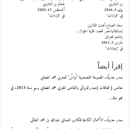
بن الشاوي
هشام بن الشاوي
يوليو 5, 2016
أغسطس 13, 2020
في "قراءات"
في "قراءات"
سعاد الصباح أعلنت الفائزين
بمسابقاتها:مصر تحصد غالبية الجوائز…
والشعر للعراق
مارس 2, 2013
في "إضاءات"
إقرأ أيضاً
صدر حديثًا.. المجموعة القصصية "نُواسٌ" للمغربي محمد الهجابي
خاص ( ثقافات )صدر للروائي والقاص المغربي محمد الهجابي برسم سنة 2015، في
نحو مئة…
صدر حديثًا.. الأعمال الكاملة للكاتب العماني عيدالله بن محمد الطائي