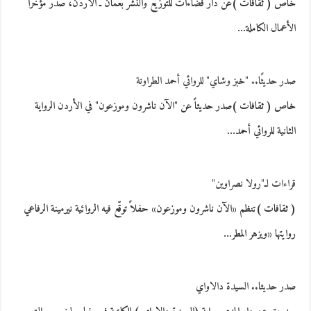
خاص ( ثقافات )عن دار فضاءات للتوزيع والنشر بعمّان ـ الأردن، صدر مؤخراً
الأعمال الكاملة…
صدر حديثًا.. "خبز وشاي" للروائي أحمد الطراونة
خاص ( ثقافات )صدر حديثاً عن "الآن ناشرون وموزعون" في الأردن الرواية
الثانية للروائي أحمد…
قراءات لـ"رولا نصراوين"
( ثقافات )تنظم «الآن ناشرون وموزعون» حفلاً توقّع فيه الروائية نيرمينة الرفاعي
روايتها «ويزهر المطر…
صدر حديثا.. السيدة دالاواي