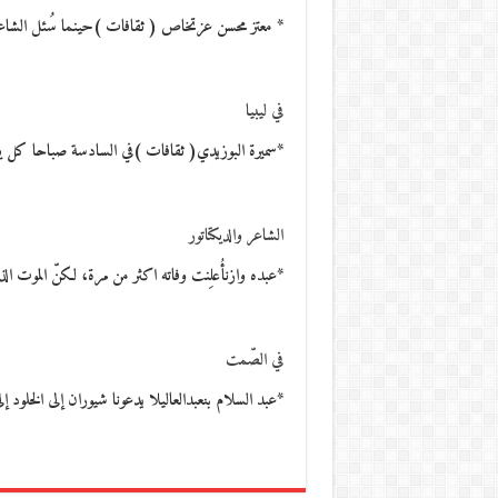
* معتز محسن عزتخاص ( ثقافات )حينما سُئل الشاعر ال
في ليبيا
*سميرة البوزيدي( ثقافات )في السادسة صباحا كل 
الشاعر والديكتاتور
*عبده وازنأُعلِنت وفاته اكثر من مرة، لكنّ الموت الذ
في الصّمت
*عبد السلام بنعبدالعاليلا يدعونا شيوران إلى الخلود إ