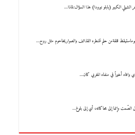
شيلي الكبير (بابلو نيرودا) هذا السؤال:لماذا…
يوماستيقظ قلقةمن حلم تشطره القذائف والصواريخاحوم مثل روح…
ي وافاه أخيراً في منفاه المغربي كان…
لى الصّمت وإنما إلى محاكاته، أي إلى بلوغ…