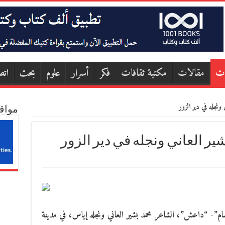
ات
مقالات
مكتبة ثقافات
فكر
أسرار
علوم
بحث
اتص
ونجله في دير الزور
مواق
ر العاني ونجله في دير الزور
شام”- “داعش”، الشاعر محمد بشير العاني ونجله إياس، في مدينة