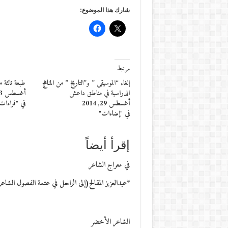
شارك هذا الموضوع:
مرتبط
إلغاء “الموسيقى ” و”التاريخ ” من المناهج
طبعة ثالثة 
الدراسية في مناطق داعش
أغسطس 13, 2013
أغسطس 29, 2014
في "قراءات
في "إضاءات"
إقرأ أيضاً
في معراج الشاعر
*عبدالعزيز المقالح(إلى الراحل في عتمة الفصول الشاع
الشاعر الأخضر