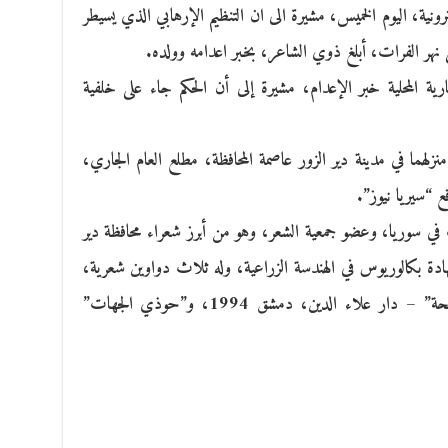
نية، اليوم الخميس، مشيرة الى ان التنظيم الإرهابي الذي يسيطر
ى نهر الفرات، أبلغ ذوي الشاعر، بخبر اعدامه وولده.
ة المحلية خبر الإعدام، مشيرة إلى أن الحكم جاء على خلفية
زلهما في مدينة دير الزور عاصمة المحافظة، مطلع العام الجاري،
 “سيريا نيوز”.
 في سوريا، وعضو جمعية الشعر، وهو من أبرز شعراء محافظة دير
196، وحصل على شهادة بكالوريوس في الهندسة الزراعية، وله ثلاث دواوين شعرية،
أولها “رماد السيرة” 1993. ثم “وردة الفيحة” – دار علاء الدين، دمشق 1994، و”حوذي الجهات”