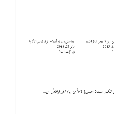
من رواية «جمر النكايات»
«داعش» يرفع أعلامه فوق تدمر الأثرية
مايو 23, 2015
"
في "إضاءات"
ر الكبير سليمان العيسى) قامةٌ من بهاءِ الحروفوشخصٌ من…