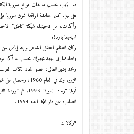
دير الزور، بحسب ما نقلت مواقع سورية الكترو
على جزء كبير المحافظة الواقعة شرق سوريا عل
وأكدت، من ناحيتها، شبكة “ناطق” الاخباري
اتهامهما بالردة.
وكان التنظيم اعتقل الشاعر وابنه إياس من من
واقتادهما إلى جهة مجهولة، بحسب ما أكد موقع
ومحمد بشير العاني، عضو اتحاد الكتاب العرب
الزور. ولد في العام 0
الصادرة عن دار المجد العام 1994.
_______
*وكالات