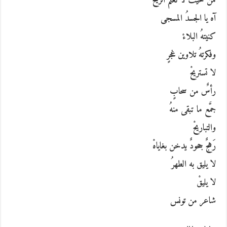
من حيث لا تعلمُ الريح
آه يا الجسدُ المسجى
كنيتهُ البلاءْ
وفكرتهُ تلاوين غجرٍ
لا تستريحْ
رأسٌ من سحابٍ
جمَّع ما تبقى منهُ
والتباريحْ
رَهجٌ جحودٌ يدخن بغاياهْ
لا يليق به الطهرُ
لا يليقْ
شاعر من تونس