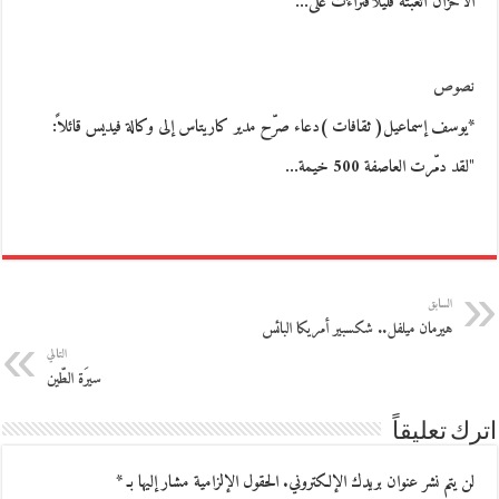
الأحزانُ أتعبَتْهُ قليلاًفتراءَتْ على…
نصوص
*يوسف إسماعيل( ثقافات )دعاء صرّح مدير كاريتاس إلى وكالة فيديس قائلاً:
"لقد دمّرت العاصفة 500 خيمة…
السابق
هيرمان ميلفل.. شكسبير أمريكا البائس
التالي
سيرَة الطّين
اترك تعليقاً
لن يتم نشر عنوان بريدك الإلكتروني.
الحقول الإلزامية مشار إليها بـ
*