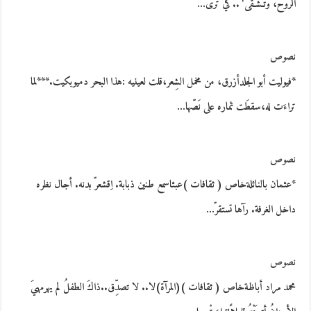
الرُّوحُ، وتـَشـْقى' ..كيْ ترى…
نصوص
*فيوليت أبو الجلدأزرق، من مخمل الشِعر،قلت لعينيه :هذا البحر دميوبكيت.***لما
تراءَت له،سقطَت ثماره على نَصّها…
نصوص
*عثمان بالنائلةخاص ( ثقافات )عبثاسمع طنين ذبابة. اِقشعرّ بدنه. أجال نظره
داخل الغرفة. رآها تستقرّ…
نصوص
محمد مراد أباظةخاص ( ثقافات )(المرآة)لا.. لا تصدِّق..ذاكَ الطفلُ لم يهرمهيَ