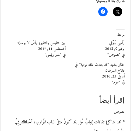
شارك هذا الموضوع:
مرتبط
رَأسي يَبْتَزُّني
بين التنفيس والتنفير؛ رأسٌ لا بوصلة
نوفمبر 9, 2013
أغسطس 11, 2017
في "نصوص"
في "خبر رئيسي"
عقار جديد “قد يحدث نقلة نوعية” في
علاج السرطان
أبريل 23, 2016
في "علوم"
إقرأ أيضاً
نصوص
* محمد شاكر( ثقافات )بابٌ مُواربقد أكونُ مثلَ الباب المُوارب، أحْياناتشرئِبُ