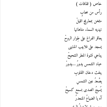
خاص ( ثقافات )
رأس من سحابٍ
مثخن بمعاريج الليلْ
تهديه السماء متاهاتها
يعاقر الفراغ على طِوار الروحْ
يسجد على تلابيب المنتهى
يناجي نشوة المطر الشحيحْ
عباد الشمس يدورُ …يدورْ
ينفث دخان القلوبِ
يصَّعدُ عين الشمسِ
يُسيجُ الصدى بسمع كسيحْ
آه يا الضياعُ المنحدرُ