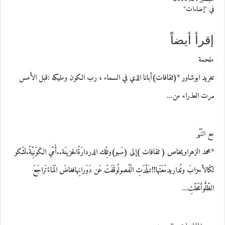
في "إضاءات"
إقرأ أيضاً
ملحمة
تغريد ابوشاور *(ثقافات)أبانا الذي في السماء ، رب الكون ومليكه :قبل الأمس
مرت العذراء من…
مع النّهْر
*محمد الزهراويخاص ( ثقافات )إلى (سَبو)وتِلْك الدردارَةُالحزينَة..أُمّي الكَوْنِيّةُ.تشْكو
لكَالأحزابَ وتُداريدمْعَتَها!!تبَلّدَتِ الْفُصولُوقَفَتْ عَن دَوَرانِهافغاضَ الْمَاءُتَراجَعَ
الظّلُّوأمْحَلَتِ…