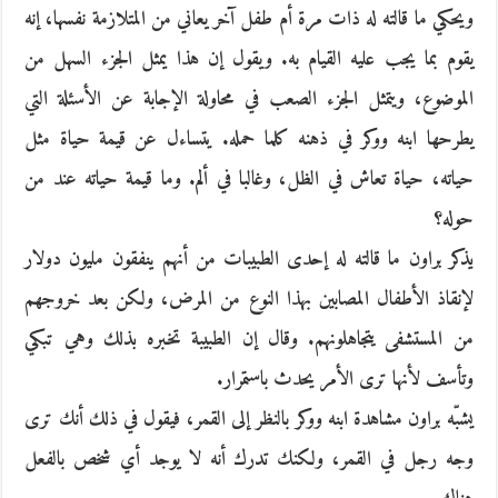
ويحكي ما قالته له ذات مرة أم طفل آخر يعاني من المتلازمة نفسها، إنه
يقوم بما يجب عليه القيام به. ويقول إن هذا يمثل الجزء السهل من
الموضوع، ويتمثل الجزء الصعب في محاولة الإجابة عن الأسئلة التي
يطرحها ابنه ووكر في ذهنه كلما حمله. يتساءل عن قيمة حياة مثل
حياته، حياة تعاش في الظل، وغالبا في ألم. وما قيمة حياته عند من
حوله؟
يذكر براون ما قالته له إحدى الطبيبات من أنهم ينفقون مليون دولار
لإنقاذ الأطفال المصابين بهذا النوع من المرض، ولكن بعد خروجهم
من المستشفى يتجاهلونهم. وقال إن الطبيبة تخبره بذلك وهي تبكي
وتأسف لأنها ترى الأمر يحدث باستمرار.
يشبّه براون مشاهدة ابنه ووكر بالنظر إلى القمر، فيقول في ذلك أنك ترى
وجه رجل في القمر، ولكنك تدرك أنه لا يوجد أي شخص بالفعل