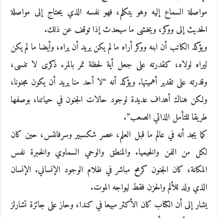
مواصلة السماع إليه وهو يتكلم، فهو نفسه الذي يحتاج إلى مواصلة
الحديث إلى ووكر، ويخشى ما سيحدث إذا توقف عن ذلك.
ويؤكد الكاتب أن ابنه ووكر أراه ما لم يكن يريد أن يراه، وأيضا ما لم يكن
ليراه لولاه، كقدرته على جعل أية لحظة تمر بالمرء ذكرى لا تنسى،
وقدرته على تقدير أهميتها. ويؤكد أنه “لا أحد منا يريد أن يكون مجنونا،
ولكن هناك أهداف عديدة لوجود حالات الجنون في حياتنا، بوصفها
طريقا للتأمل الذاتي الصعب”.
كما يجد أنه في عالم ما قبل العلم، عصر شكسبير وسرفانتس، حين كان
لكل من الفن والخيمياء والمنطق والوحي السماوي والخبرة نفس
المكانة، كان الجنون كرمح مباشر في ظلام الوجود الإنساني. الإنسان
الذي ولد للألم والحزن فقط ليواجه الموت.
يشار إلى أن الكتاب كان الأكثر مبيعا في كندا، وحاز على جائزة تشارلز