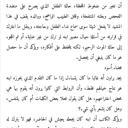
أن تغير من ضغوط اللحظة، حالة الطفل الذي يصرخ على منضدة
الفحص وبطنه المنتفخة، وقلق الطبيب الواضح، ووالده يقف في هذا
المشهد لا يفعل شيئا سوى سماع نداء الطفل وحاجته، وينقل ما اعترك
في قرارته من أسئلة حيال مصير ابنه لو ترك من غير عناية، أو تم اللجوء
إلى حالة الموت الرحيم، لكنه يتحفظ على أفكاره، ويؤكد أن ما حصل
هو ما كان ينبغي أن يحصل.
فضاء أسود
يجد براون أنه غالبا ما كان يتساءل إذا ما كان التقدم الذي يحرزه ابنه
هو نتاج خيالهم فقط، وأن الروابط التي كانوا يرون أنه يقوم بها هي
محض اختراعهم، هل كان يقول فعلا بعض الكلمات أم كان يتنفس،
وهل كان يشعر بأي شيء؟
ويؤكد الكاتب أن ابنه كان يجعله يعيش في الحاضر، فهو لا يترك له