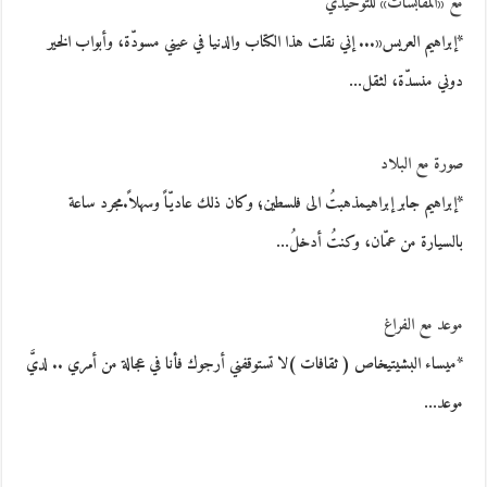
مع «المقابسات» للتوحيدي
*إبراهيم العريس«... إني نقلت هذا الكتاب والدنيا في عيني مسودّة، وأبواب الخير
دوني منسدّة، لثقل…
صورة مع البلاد
*إبراهيم جابر إبراهيمذهبتُ الى فلسطين؛ وكان ذلك عاديّاً وسهلاً.مجرد ساعة
بالسيارة من عمّان، وكنتُ أدخلُ…
موعد مع الفراغ
*ميساء البشيتيخاص ( ثقافات )لا تستوقفني أرجوك فأنا في عجالة من أمري .. لديَّ
موعد…