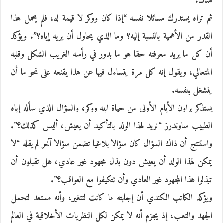
هناك.
ثم تراه يستدرك مسائلا نفسه “إذا كان ووكر لا قيمة له، فلم يحمل هذا
القدر من الأهمية بالنسبة إليه؟ وما الذي يحاول أن يريه إياه؟”. ويؤكد
أن كل ما يريد معرفته حقا هو ما يدور في رأسه الغريب الشكل وقلبه
المتعالي، ويقول إنه كل مرة يتساءل فيها عن هذا يقنعه على نحو ما أن
ينشغل بنفسه.
يستذكر براون الأيام الأولى من حياة ابنه ووكر، والسؤال الذي سأله إياه
الطبيب ساوندرز “نريد لهذا الولد بالتأكيد أن يعيش، أليس كذلك؟”.
واستنتج أن ذاك السؤال كان سؤالا بلاغيا تضمن سؤالا آخر لم يقله “لا
يمكن لهذا الولد أن يعيش دون بذل مجهود غير عادي، هل تقبلون أن
تبذلوا هذا المجهود غير العادي وأن تتكيفوا مع العواقب؟”.
ويؤكد الكاتب الكندي أن إجابته ما كانت لتتغير، وأنه مستعد لتحمل
الجهد والتعب، إذ يجزم أنه لا يمكن لكل النظريات الأخلاقية في العالم