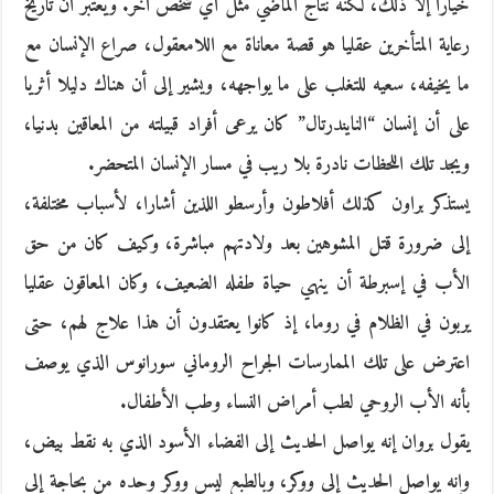
خيارا إلا ذلك، لكنه نتاج الماضي مثل أي شخص آخر. ويعتبر أن تاريخ
رعاية المتأخرين عقليا هو قصة معاناة مع اللامعقول، صراع الإنسان مع
ما يخيفه، سعيه للتغلب على ما يواجهه، ويشير إلى أن هناك دليلا أثريا
على أن إنسان “النايندرتال” كان يرعى أفراد قبيلته من المعاقين بدنيا،
ويجد تلك اللحظات نادرة بلا ريب في مسار الإنسان المتحضر.
يستذكر براون كذلك أفلاطون وأرسطو اللذين أشارا، لأسباب مختلفة،
إلى ضرورة قتل المشوهين بعد ولادتهم مباشرة، وكيف كان من حق
الأب في إسبرطة أن ينهي حياة طفله الضعيف، وكان المعاقون عقليا
يربون في الظلام في روما، إذ كانوا يعتقدون أن هذا علاج لهم، حتى
اعترض على تلك الممارسات الجراح الروماني سورانوس الذي يوصف
بأنه الأب الروحي لطب أمراض النساء وطب الأطفال.
يقول بروان إنه يواصل الحديث إلى الفضاء الأسود الذي به نقط بيض،
وإنه يواصل الحديث إلى ووكر، وبالطبع ليس ووكر وحده من بحاجة إلى