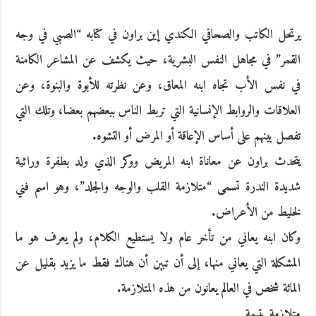
يرتحل الكاتب والصحافي الكندي إين براون في كتابه “الصبي في وجه
القمر” في مجاهل النفس البشرية، حيث يكشف عن المشاعر الكامنة
في نفس الأب تجاه ابنه المعاق، وعن نظرته للأبوة والبنوة، وعن
العلاقات والروابط الإنسانية التي تربط الناس ببعضهم بعضا، وتلك التي
تفصل بينهم على أساس الإعاقة أو المرض أو التشوه.
يتحدث براون عن معاناة ابنه المريض ووكر الذي ولد بطفرة وراثية
شديدة الندرة تسمى “متلازمة القلب والوجه والجلد”، وهو اسم فني
لخليط من الأعراض.
وكان ابنه يعاني من تأخر عام ولا يستطيع الكلام، ولم يعرف هو ما
المشكلة التي يعاني منها، إلى أن تبين أن هناك فقط ما يزيد بقليل عن
المائة شخص في العالم يعانون من هذه المتلازمة.
متلازمة يتيمة