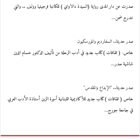
صدرت عن دار المدى رواية (السيدة دالاواي ) للكاتبة فرجينيا وولف .. والتي
تندرج ضمن…
صدر حديثا.. السفارديم والمورسكيون
خاص- ( ثقافات )كتاب جديد في أدب الرحلة من تأليف الدكتور حسام الدين
شاشية صدر…
صدر حديثا.. "الإبداع والمقدس"
خاص ( ثقافات )كتاب جديد للأكاديمية اللبنانية أميرة الزين أستاذة الأدب العربي
في جامعة جورج…