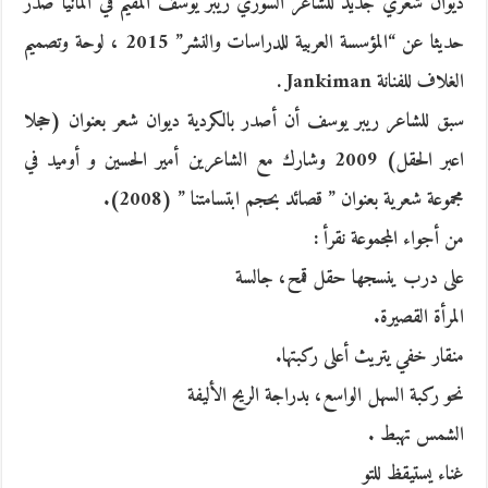
ديوان شعري جديد للشاعر السوري ريبر يوسف المقيم في ألمانيا صدر
حديثا عن “المؤسسة العربية للدراسات والنشر” 2015 ، لوحة وتصميم
الغلاف للفنانة Jankiman .
سبق للشاعر ريبر يوسف أن أصدر بالكردية ديوان شعر بعنوان (حجلا
اعبر الحقل) 2009 وشارك مع الشاعرين أمير الحسين و أوميد في
مجموعة شعرية بعنوان ” قصائد بحجم ابتسامتنا ” (2008).
من أجواء المجموعة نقرأ :
على درب ينسجها حقل قمح، جالسة
المرأة القصيرة.
منقار خفي يتريث أعلى ركبتها.
نحو ركبة السهل الواسع، بدراجة الريح الأليفة
الشمس تهبط .
غناء يستيقظ للتو