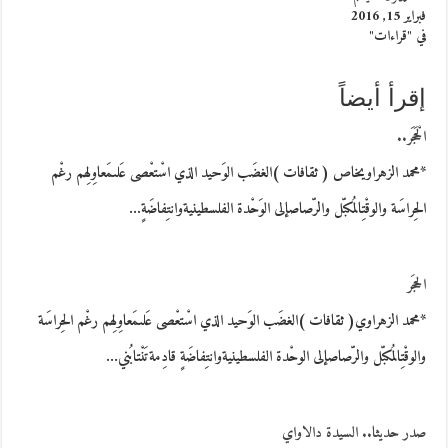
فبراير 15, 2016
في "قراءات"
إقرأ أيضاً
الْحَجَر..
*محمد الزهراويخاص ( ثقافات )الغضَب الوَحيد الذي اسْتعْصى عَلىمَعاوِلِهم رغْم
الحِراسَة والوقْتِالمُكبّل والرّصاصإلى الوَحْدة الفلسطينيةوانتِفاضَةٍ…
الحجَر
*محمد الزهراوي( ثقافات )الغضَب الوَحيد الذي اسْتعْصى عَلىمَعاوِلِهم رغْم الحِراسَة
والوقْتِالمُكبّل والرّصاصإلى الوحْدة الفلسطينيةوانتِفاضَةٍ قادِمةتَنْتابُني…
صدر حديثا.. السيدة دالاواي