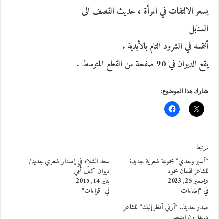
يسعر الالتفات في المرأة ، حديث القصف الى
السنابل
ألتمسه في الشرود التام بالأبدية .
يقع الديوان في 90 صفحة من القطع المتوسط .
شارك هذا الموضوع:
مرتبط
“أسير وحدي” مجموعة شعرية جديدة
سعد الشلاه في إصدار شعري جديد/
للشاعر لقمان محمود
ديوان كفّ أمّي
ديسمبر 25, 2023
يناير 14, 2015
في "إضاءات"
في "قراءات"
صدر حديثًا.. “أرني أنظر إليك” للشاعر
د.خلدون امنيعم