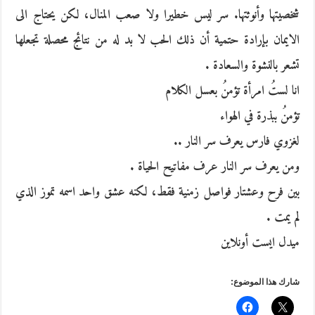
شخصيتها وأنوثتها. سر ليس خطيرا ولا صعب المنال، لكن يحتاج الى
الايمان بإرادة حتمية أن ذلك الحب لا بد له من نتائج محصلة تجعلها
تشعر بالنشوة والسعادة .
انا لستُ امرأة تؤمنُ بعسل الكلام
تؤمنُ ببذرة في الهواء
لغزوي فارس يعرف سر النار ..
ومن يعرف سر النار عرف مفاتيح الحياة .
بين فرح وعشتار فواصل زمنية فقط، لكنه عشق واحد اسمه تموز الذي
لم يمت .
ميدل ايست أونلاين
شارك هذا الموضوع: