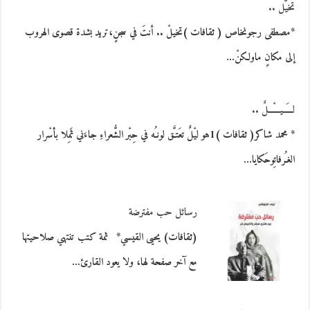
تخيّل ..
*مصطفى رجونخاص ( ثقافات )تخيلْ .. أنتَ في سجنٍ،تريد بشدة قصوى الهروب
إلى مكانٍ ماولكنْ…
لــَـــيـْـــــلٌ ..
* محمد شاكر( ثقافات )1هو ليْلٌ تعَتـَّق لونـُه في حِبْر الشُّعراءِ جاءَني ثَمِلا بأسْرار
الغـُرفاتِوحَكايا…
رسائل حب مفترضة
(ثقافات) يحيى القيسي* ثمة كتب تنتهي صلاحيتها
مع آخر صفحة لها، ولا يعود القارئ…