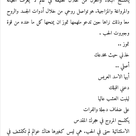
يكتسح البكاء والحزن من خلال تحليقه في عالم لا يعرف الخيانة
والمرواغة والمزاجية. هو تواصل روحي من خلال أدوات الجسد والروح
معا وذلك نراها حين تدعو ملهمها تموز ان يمنحها كل ما عنده من قوة
وجبروت الحب .
تموز ..
خذني حيث مخدعك
أصلي ..
أيها الاسد العريس
دعني اقبلك
لينبت العشب عاليا
على ضفاف دجلة والفرات
يكتسح المروج في حجرك المقدس
الاستثنائية حتى في الحب. هي ليس كغيرها هناك عوالم لم تكتشف في