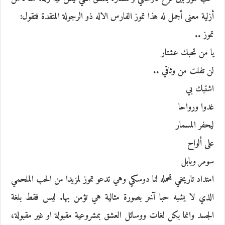
أزلية معنى أجمل له هذا تموز الفارس الاله ذو الرجولة المتقدة فتقول:
تموز ..
يا من تحبك عشتار
لن تفلت من وثاقي ..
اشتبك بي
غدوا ورواحا
ليحفر المسمار
على ألواح
سومر وبابل
امتداد تاريخي تحمله لنا دوسكي وهي تدعو تموز لمزيدا من الحب الملحمي
الذي لا يشبه حبا آخر بصورة مثالية هي تؤمن بها. ليس فقط بلغة
الجسد وانما بكل لغات ووسائل العشق بمشروعية مقبولة او غير مقبولة،