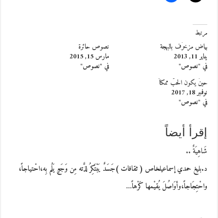
مرتبط
بياض مزخرَف بالبهجة
نصوص حائرة
يناير 11, 2013
مارس 15, 2015
في "نصوص"
في "نصوص"
حينَ يكون الحبّ ممكناً
نوفمبر 18, 2017
في "نصوص"
إقرأ أيضاً
شَاهِيَةٌ ..
د.بليغ حمدي إسماعيلخاص ( ثقافات )جَسَدٌ يَبْتَكِرُ لذَّته مِن وَجَعٍ يَلُم بِه،احْتياجاً،
واحْتِجَاجاً،وأوَاصُلَ يُقيْمها كَرْهاً…