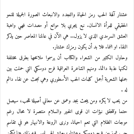
عشتار آلهة الحب رمز الحياة والتجدد والانبعاث الصورة الجميلة للنمو
الحقيقي للمرأة الانسان. نبع يجري بلا موانع أو مصدات فهي واهبة
العشق السرمدي الذي لا يزول.. هي الآن في عالمنا المعاصر حين يذكر
النقاء او النماء فلا بد أن يكون رمزك عشتار.
وحاول الكثير من الشعراء والكتاب أن يرسموا ملامحها بطرق مختلفة
لكنها عذبة دائما. ومنهم الشاعرة العراقية فرح دوسكي التي حملت بين
جملها الشعرية أجمل كلمات الحب الأسطوري وهي تبحث عن نقاء دائم
له .
من يحب لا يكره ومن يبحث بجد وعمق عن معاني أصيلة للحب، سيصل
حتما وتتحقق نبؤات ان قوى الخير والسلام منتصرة لا محال رغم
موجات الظلام التي تعم احيانا. ونرى الروعة والانبهار هو في تقاسم
حب تموز بين فرح دوسكي وعشتار، بعشق الهي ليس فيه زلة. هنا تكمن