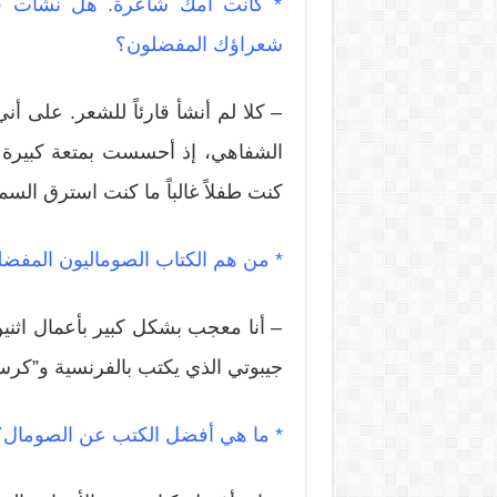
* كانت أمك شاعرة. هل نشأت قار
شعراؤك المفضلون؟
– كلا لم أنشأ قارئاً للشعر. على أ
الشفاهي، إذ أحسست بمتعة كبيرة م
كنت طفلاً غالباً ما كنت استرق ال
* من هم الكتاب الصوماليون المفض
– أنا معجب بشكل كبير بأعمال اثني
جيبوتي الذي يكتب بالفرنسية و”كرست
* ما هي أفضل الكتب عن الصومال؟