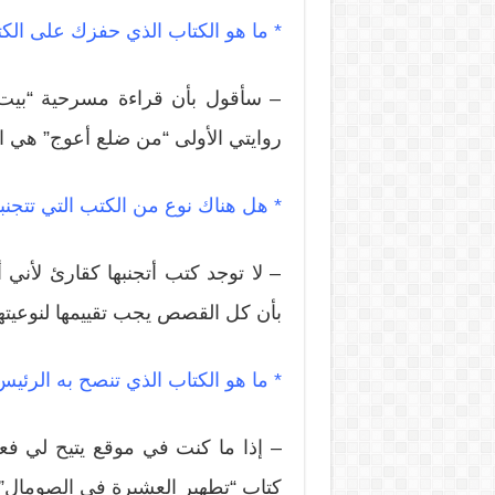
* ما هو الكتاب الذي حفزك على الكتا
– سأقول بأن قراءة مسرحية “بيت ا
روايتي الأولى “من ضلع أعوج” هي 
* هل هناك نوع من الكتب التي تتجنبه
– لا توجد كتب أتجنبها كقارئ لأني أ
بأن كل القصص يجب تقييمها لنوعيتها ا
* ما هو الكتاب الذي تنصح به الرئيس
– إذا ما كنت في موقع يتيح لي 
كتاب “تطهير العشيرة في الصومال” ل