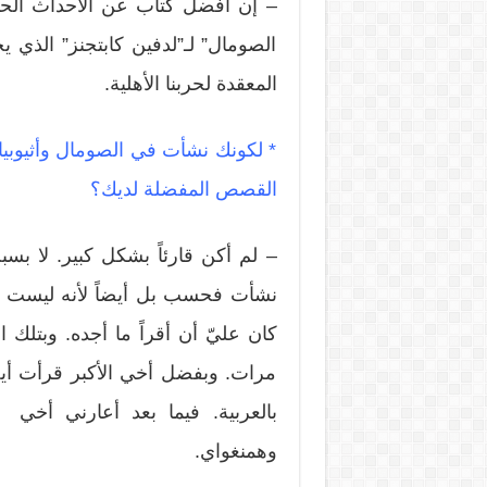
– إن أفضل كتاب عن الأحداث الحا
الصومال” لـ”لدفين كابتجنز” الذي
المعقدة لحربنا الأهلية.
* لكونك نشأت في الصومال وأثيوبيا
القصص المفضلة لديك؟
– لم أكن قارئاً بشكل كبير. لا ب
نشأت فحسب بل أيضاً لأنه ليست هنا
كان عليّ أن أقراً ما أجده. وبتلك 
مرات. وبفضل أخي الأكبر قرأت أيض
بالعربية. فيما بعد أعارني أخي رو
وهمنغواي.