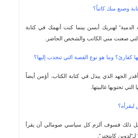
بة وصنع منك كاتباً؟
لدمية” لهنريك أبسن بينما كنت أنهمك في كتابة
التي صعنت مني الكاتب والشخص الحاضر.
ا كقارئ؟ وما هو نوع القصة التي تنجذب إليها؟
قدر الجهد الذي يبذل في كتابة الكتاب. أؤمن أيضاً
لتي تحتويها غالبيتها.
 ليقرأه؟
فعل ذلك فسوف ألزم كل سياسي صومالي أن يقرأ
ـ”لدوين كابتجنز”.