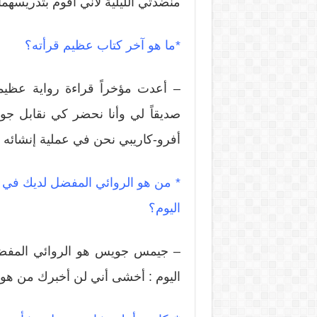
منضدتي الليلية لأني أقوم بتدريسهما
*ما هو آخر كتاب عظيم قرأته؟
– أعدت مؤخراً قراءة رواية عظيم
صديقاً لي وأنا نحضر كي نقابل ج
أفرو-كاريبي نحن في عملية إنشائه حا
* من هو الروائي المفضل لديك في ك
اليوم؟
– جيمس جويس هو الروائي المفضل 
اليوم : أخشى أني لن أخبرك من هو.